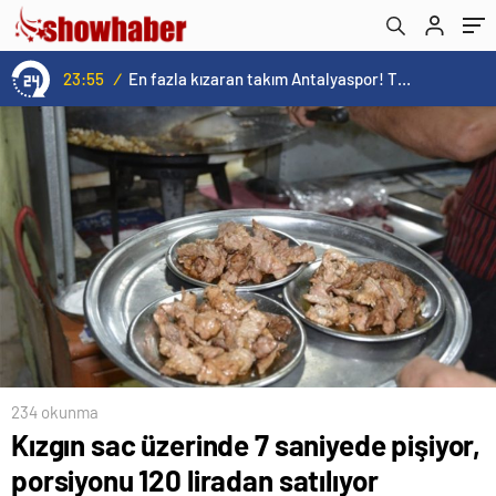
23:55
/
En fazla kızaran takım Antalyaspor! Tam 5 futbolcu….
234 okunma
Kızgın sac üzerinde 7 saniyede pişiyor,
porsiyonu 120 liradan satılıyor