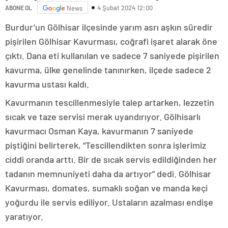
4 Şubat 2024 12:00
ABONE OL
News
Burdur’un Gölhisar ilçesinde yarım asrı aşkın süredir
pişirilen Gölhisar Kavurması, coğrafi işaret alarak öne
çıktı. Dana eti kullanılan ve sadece 7 saniyede pişirilen
kavurma, ülke genelinde tanınırken, ilçede sadece 2
kavurma ustası kaldı.
Kavurmanın tescillenmesiyle talep artarken, lezzetin
sıcak ve taze servisi merak uyandırıyor. Gölhisarlı
kavurmacı Osman Kaya, kavurmanın 7 saniyede
piştiğini belirterek, “Tescillendikten sonra işlerimiz
ciddi oranda arttı. Bir de sıcak servis edildiğinden her
tadanın memnuniyeti daha da artıyor” dedi. Gölhisar
Kavurması, domates, sumaklı soğan ve manda keçi
yoğurdu ile servis ediliyor. Ustaların azalması endişe
yaratıyor.