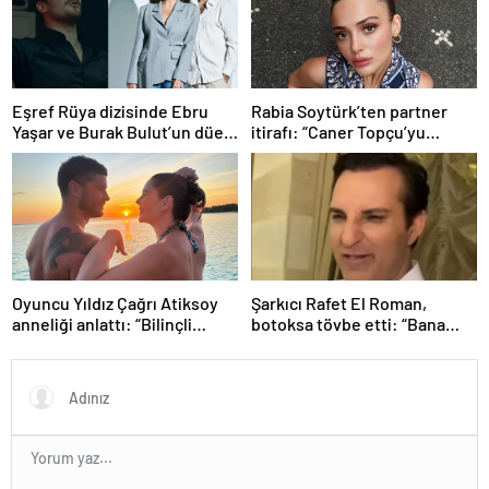
Eşref Rüya dizisinde Ebru
Rabia Soytürk’ten partner
Yaşar ve Burak Bulut’un düet
itirafı: “Caner Topçu’yu
parçası ‘Kehribar’ rüzgarı
sevmiyorum”
Oyuncu Yıldız Çağrı Atiksoy
Şarkıcı Rafet El Roman,
anneliği anlattı: “Bilinçli
botoksa tövbe etti: “Bana
delilik”
yakışmıyor”