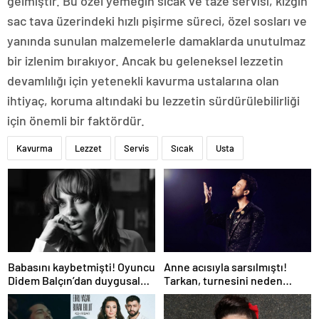
gelmiştir. Bu özel yemeğin sıcak ve taze servisi, kızgın
sac tava üzerindeki hızlı pişirme süreci, özel sosları ve
yanında sunulan malzemelerle damaklarda unutulmaz
bir izlenim bırakıyor. Ancak bu geleneksel lezzetin
devamlılığı için yetenekli kavurma ustalarına olan
ihtiyaç, koruma altındaki bu lezzetin sürdürülebilirliği
için önemli bir faktördür.
Kavurma
Lezzet
Servis
Sıcak
Usta
Babasını kaybetmişti! Oyuncu
Anne acısıyla sarsılmıştı!
Didem Balçın’dan duygusal
Tarkan, turnesini neden
paylaşım
bırakmak istemediğini
açıkladı