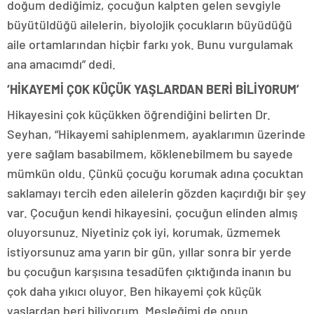
doğum dediğimiz, çocuğun kalpten gelen sevgiyle
büyütüldüğü ailelerin, biyolojik çocukların büyüdüğü
aile ortamlarından hiçbir farkı yok. Bunu vurgulamak
ana amacımdı” dedi.
‘HİKAYEMİ ÇOK KÜÇÜK YAŞLARDAN BERİ BİLİYORUM’
Hikayesini çok küçükken öğrendiğini belirten Dr.
Seyhan, “Hikayemi sahiplenmem, ayaklarımın üzerinde
yere sağlam basabilmem, köklenebilmem bu sayede
mümkün oldu. Çünkü çocuğu korumak adına çocuktan
saklamayı tercih eden ailelerin gözden kaçırdığı bir şey
var. Çocuğun kendi hikayesini, çocuğun elinden almış
oluyorsunuz. Niyetiniz çok iyi, korumak, üzmemek
istiyorsunuz ama yarın bir gün, yıllar sonra bir yerde
bu çocuğun karşısına tesadüfen çıktığında inanın bu
çok daha yıkıcı oluyor. Ben hikayemi çok küçük
yaşlardan beri biliyorum. Mesleğimi de onun