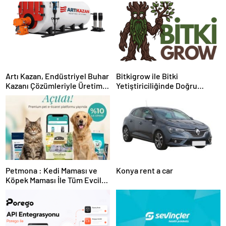
Artı Kazan, Endüstriyel Buhar
Bitkigrow ile Bitki
Kazanı Çözümleriyle Üretim
Yetiştiriciliğinde Doğru
Tesislerine Verimli Sistemler
Ekipman ve Ürün Seçimi
Sunuyor
Petmona : Kedi Maması ve
Konya rent a car
Köpek Maması İle Tüm Evcil
Hayvan Ürünleri