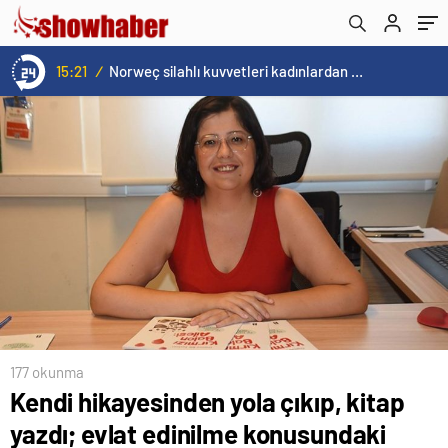
hedefliyor
15:21
/
Norweç silahlı kuvvetleri kadınlardan oluşan özel kuvvetler eğitimlerini başlattı.
177 okunma
Kendi hikayesinden yola çıkıp, kitap
yazdı; evlat edinilme konusundaki