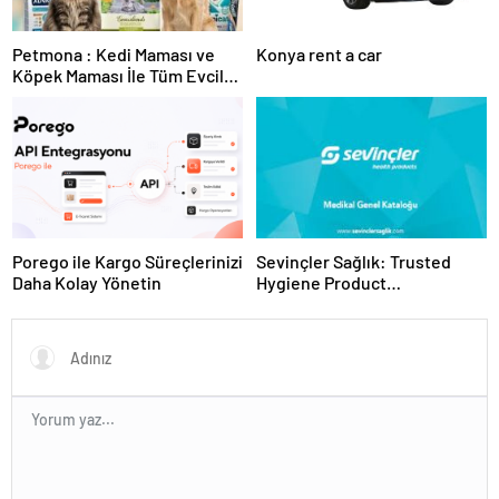
Petmona : Kedi Maması ve
Konya rent a car
Köpek Maması İle Tüm Evcil
Hayvan Ürünleri
Porego ile Kargo Süreçlerinizi
Sevinçler Sağlık: Trusted
Daha Kolay Yönetin
Hygiene Product
Manufacturer in Turkey