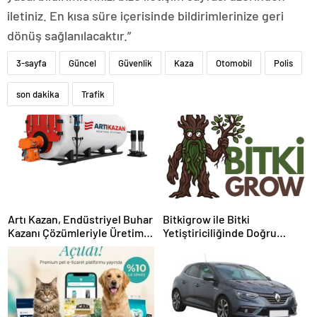
iletiniz. En kısa süre içerisinde bildirimlerinize geri
dönüş sağlanılacaktır.”
3-sayfa
Güncel
Güvenlik
Kaza
Otomobil
Polis
son dakika
Trafik
Artı Kazan, Endüstriyel Buhar
Bitkigrow ile Bitki
Kazanı Çözümleriyle Üretim
Yetiştiriciliğinde Doğru
Tesislerine Verimli Sistemler
Ekipman ve Ürün Seçimi
Sunuyor