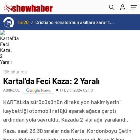
15:20
/
Cristiano Ronaldo’nun akıllara zarar tüm kariyerinin istatistiğini çıkardık !
166 okunma
Kartal’da Feci Kaza: 2 Yaralı
17 Eylül 2024 02:10
ABONE OL
News
KARTAL’da sürücüsünün direksiyon hakimiyetini
kaybettiği otomobil refüjü aşarak ağaca çarptı
ardından yola savruldu. Kazada 2 kişi ağır yaralandı.
Kaza, saat 23.30 sıralarında Kartal Kordonboyu Çetin
Emeç Bulvarı üzerinde meydana geldi. Eren Kılınç