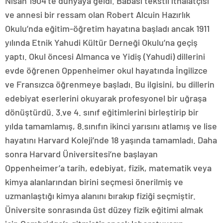
Nisan 1904’te dünyaya geldi. Babası tekstil ithalatçısı
ve annesi bir ressam olan Robert Alcuin Hazırlık
Okulu’nda eğitim-öğretim hayatına başladı ancak 1911
yılında Etnik Yahudi Kültür Derneği Okulu’na geçiş
yaptı. Okul öncesi Almanca ve Yidiş (Yahudi) dillerini
evde öğrenen Oppenheimer okul hayatında İngilizce
ve Fransızca öğrenmeye başladı. Bu ilgisini, bu dillerin
edebiyat eserlerini okuyarak profesyonel bir uğraşa
dönüştürdü. 3.ve 4. sınıf eğitimlerini birleştirip bir
yılda tamamlamış, 8.sınıfın ikinci yarısını atlamış ve lise
hayatını Harvard Koleji’nde 18 yaşında tamamladı. Daha
sonra Harvard Üniversitesi’ne başlayan
Oppenheimer’a tarih, edebiyat, fizik, matematik veya
kimya alanlarından birini seçmesi önerilmiş ve
uzmanlaştığı kimya alanını bırakıp fiziği seçmiştir.
Üniversite sonrasında üst düzey fizik eğitimi almak