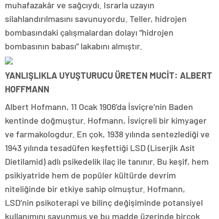
muhafazakâr ve sağcıydı. Israrla uzayın
silahlandırılmasını savunuyordu. Teller, hidrojen
bombasındaki çalışmalardan dolayı “hidrojen
bombasının babası” lakabını almıştır.
YANLIŞLIKLA UYUŞTURUCU ÜRETEN MUCİT: ALBERT
HOFFMANN
Albert Hofmann, 11 Ocak 1906’da İsviçre’nin Baden
kentinde doğmuştur. Hofmann, İsviçreli bir kimyager
ve farmakologdur. En çok, 1938 yılında sentezlediği ve
1943 yılında tesadüfen keşfettiği LSD (Liserjik Asit
Dietilamid) adlı psikedelik ilaç ile tanınır. Bu keşif, hem
psikiyatride hem de popüler kültürde devrim
niteliğinde bir etkiye sahip olmuştur. Hofmann,
LSD’nin psikoterapi ve bilinç değişiminde potansiyel
kullanımını savunmuş ve bu madde üzerinde birçok