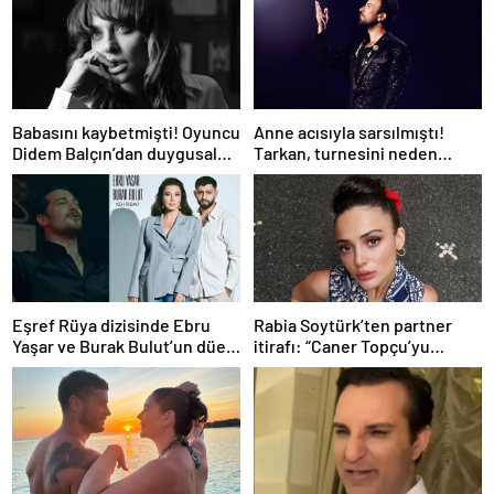
Babasını kaybetmişti! Oyuncu
Anne acısıyla sarsılmıştı!
Didem Balçın’dan duygusal
Tarkan, turnesini neden
paylaşım
bırakmak istemediğini
açıkladı
Eşref Rüya dizisinde Ebru
Rabia Soytürk’ten partner
Yaşar ve Burak Bulut’un düet
itirafı: “Caner Topçu’yu
parçası ‘Kehribar’ rüzgarı
sevmiyorum”