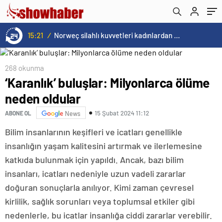
15:21
/
Norweç silahlı kuvvetleri kadınlardan oluşan özel kuvvetler eğitimlerini başlattı.
268 okunma
‘Karanlık’ buluşlar: Milyonlarca ölüme
neden oldular
15 Şubat 2024 11:12
ABONE OL
News
Bilim insanlarının keşifleri ve icatları genellikle
insanlığın yaşam kalitesini artırmak ve ilerlemesine
katkıda bulunmak için yapıldı. Ancak, bazı bilim
insanları, icatları nedeniyle uzun vadeli zararlar
doğuran sonuçlarla anılıyor. Kimi zaman çevresel
kirlilik, sağlık sorunları veya toplumsal etkiler gibi
nedenlerle, bu icatlar insanlığa ciddi zararlar verebilir.