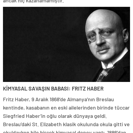
ancak hiç kazanamamıştır.
KİMYASAL SAVAŞIN BABASI: FRITZ HABER
Fritz Haber, 9 Aralık 1868’de Almanya’nın Breslau
kentinde, kasabanın en eski ailelerinden birinde tüccar
Siegfried Haber’in oğlu olarak dünyaya geldi.
Breslau’daki St. Elizabeth klasik okulunda okula gitti ve
okuldayken bile birçok kimyasal deney yaptı. 1886’dan