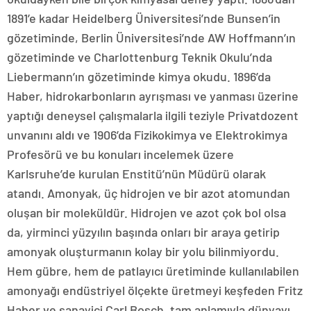
1891’e kadar Heidelberg Üniversitesi’nde Bunsen’in
gözetiminde, Berlin Üniversitesi’nde AW Hoffmann’ın
gözetiminde ve Charlottenburg Teknik Okulu’nda
Liebermann’ın gözetiminde kimya okudu. 1896’da
Haber, hidrokarbonların ayrışması ve yanması üzerine
yaptığı deneysel çalışmalarla ilgili teziyle Privatdozent
unvanını aldı ve 1906’da Fizikokimya ve Elektrokimya
Profesörü ve bu konuları incelemek üzere
Karlsruhe’de kurulan Enstitü’nün Müdürü olarak
atandı. Amonyak, üç hidrojen ve bir azot atomundan
oluşan bir moleküldür. Hidrojen ve azot çok bol olsa
da, yirminci yüzyılın başında onları bir araya getirip
amonyak oluşturmanın kolay bir yolu bilinmiyordu.
Hem gübre, hem de patlayıcı üretiminde kullanılabilen
amonyağı endüstriyel ölçekte üretmeyi keşfeden Fritz
Haber ve sanayici Carl Bosch, tam anlamıyla dünyayı