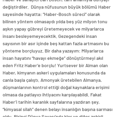
değiştirdiler. Dünya nüfusunun büyük bölümü Haber
sayesinde hayatta: “Haber-Bosch süreci” olarak
bilinen yöntem olmasaydı yılda beş yüz milyon tonu
aşkın yapay gübreyi üretemeyecek ve milyarlarca
insanı besleyemeyecektik. Gezegendeki insan
sayısının bir asır içinde beş kattan fazla artmasını bu
yönteme borçluyuz. Bir daha yazayım: Milyarlarca
insan hayatını “havayı ekmeğe” dönüştürmeyi akıl
eden Fritz Haber’e borçlu! Yurtsever bir Alman olan
Haber, kimyanın askeri uygulamaları konusunda da
canla başla çalıştı. Amonyak üretebilen Almanya,
düşmanlarının kontrol ettiği doğal kaynaklara erişimi
olmasa da patlayıcı ihtiyacını karşılayabildi. Fakat
Haber’i tarihin karanlık sayfalarına yazdıran şey,
“kimyasal silah” denen belayı insanlığın başına sarması
oldu. Birinci Dünya Savaşı’nda klor ve diğer zehirli