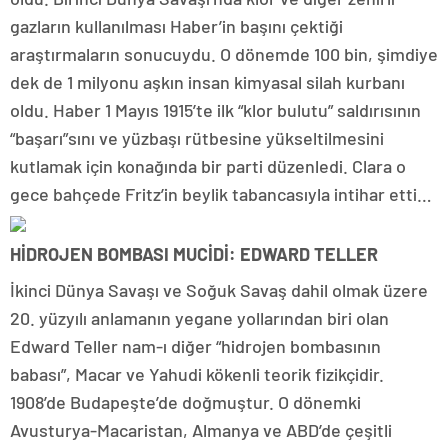
gazların kullanılması Haber’in başını çektiği
araştırmaların sonucuydu. O dönemde 100 bin, şimdiye
dek de 1 milyonu aşkın insan kimyasal silah kurbanı
oldu. Haber 1 Mayıs 1915’te ilk “klor bulutu” saldırısının
“başarı”sını ve yüzbaşı rütbesine yükseltilmesini
kutlamak için konağında bir parti düzenledi. Clara o
gece bahçede Fritz’in beylik tabancasıyla intihar etti…
HİDROJEN BOMBASI MUCİDİ: EDWARD TELLER
İkinci Dünya Savaşı ve Soğuk Savaş dahil olmak üzere
20. yüzyılı anlamanın yegane yollarından biri olan
Edward Teller nam-ı diğer “hidrojen bombasının
babası”, Macar ve Yahudi kökenli teorik fizikçidir.
1908’de Budapeşte’de doğmuştur. O dönemki
Avusturya-Macaristan, Almanya ve ABD’de çeşitli