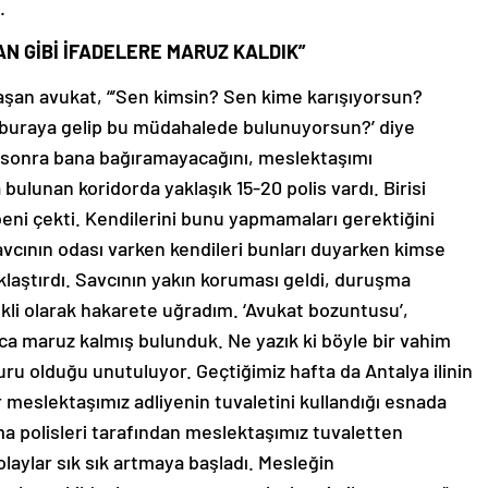
.
AN GİBİ İFADELERE MARUZ KALDIK”
aşan avukat, “’Sen kimsin? Sen kime karışıyorsun?
e buraya gelip bu müdahalede bulunuyorsun?’ diye
 sonra bana bağıramayacağını, meslektaşımı
lunan koridorda yaklaşık 15-20 polis vardı. Birisi
ni çekti. Kendilerini bunu yapmamaları gerektiğini
vcının odası varken kendileri bunları duyarken kimse
aklaştırdı. Savcının yakın koruması geldi, duruşma
kli olarak hakarete uğradım. ‘Avukat bozuntusu’,
larca maruz kalmış bulunduk. Ne yazık ki böyle bir vahim
uru olduğu unutuluyor. Geçtiğimiz hafta da Antalya ilinin
r meslektaşımız adliyenin tuvaletini kullandığı esnada
a polisleri tarafından meslektaşımız tuvaletten
 olaylar sık sık artmaya başladı. Mesleğin