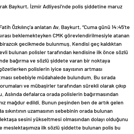
rak Baykurt, İzmir Adliyesi’nde polis şiddetine maruz
atih Özkılınç’a anlatan Av. Baykurt, “Cuma günü 14:45’te
 sırası beklemekteyken CMK görevlendirilmesiyle atanan
birazcık gecikmede bulunmuş. Kendisi geç kaldıktan
vli bulunan polisler tarafından kendisine ilk önce sözlü
inde bağırma ve sözlü şiddete varan bir noktaya
zetlerken polislerin iyice sayısının artması
rtması sebebiyle müdahalede bulundum. Bu sırada
orumaları ve mübaşirler tarafından sürekli olarak çıkıp
. Aslında defalarca orada polislerin bağırmasından
mız mağdur edildi. Bunun peşinden ben de artık gelen
a sıkıntının uzamasının sebebinin orada bulunan
eslektaşa sesini yükseltmesi olmasından dolayı olduğunu
 meslektaşımıza ilk sözlü şiddette bulunan polis bu