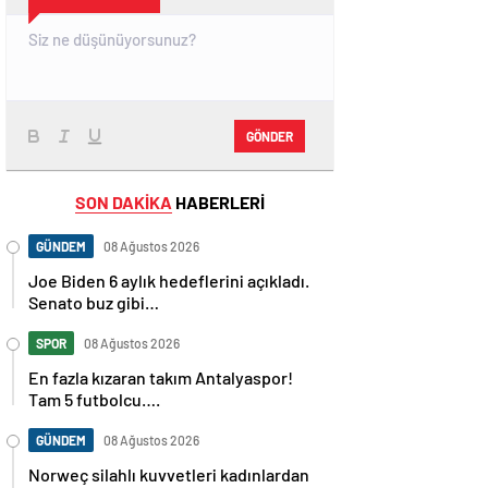
GÖNDER
SON DAKİKA
HABERLERİ
GÜNDEM
08 Ağustos 2026
Joe Biden 6 aylık hedeflerini açıkladı.
Senato buz gibi…
SPOR
08 Ağustos 2026
En fazla kızaran takım Antalyaspor!
Tam 5 futbolcu….
GÜNDEM
08 Ağustos 2026
Norweç silahlı kuvvetleri kadınlardan