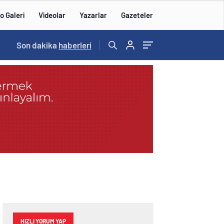
o Galeri
Videolar
Yazarlar
Gazeteler
14:57
Son dakika
/
haberleri
HIZLI YORUM YAP