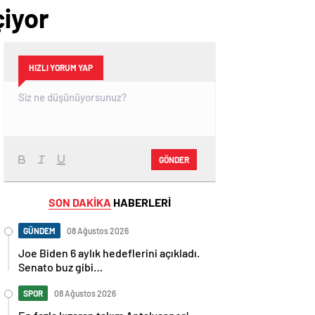
çiyor
HIZLI YORUM YAP
GÖNDER
SON DAKİKA
HABERLERİ
GÜNDEM
08 Ağustos 2026
Joe Biden 6 aylık hedeflerini açıkladı.
Senato buz gibi…
SPOR
08 Ağustos 2026