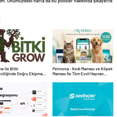
m. Önümüzdeki hafta da bu polisler hakkında şikayette
w ile Bitki
Petmona : Kedi Maması ve Köpek
riciliğinde Doğru Ekipman
Maması İle Tüm Evcil Hayvan
 Seçimi
Ürünleri