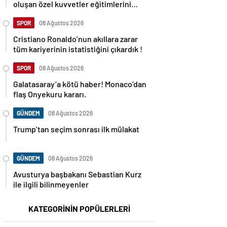
oluşan özel kuvvetler eğitimlerini
başlattı.
SPOR
08 Ağustos 2026
Cristiano Ronaldo’nun akıllara zarar
tüm kariyerinin istatistiğini çıkardık !
SPOR
08 Ağustos 2026
Galatasaray’a kötü haber! Monaco’dan
flaş Onyekuru kararı.
GÜNDEM
08 Ağustos 2026
Trump’tan seçim sonrası ilk mülakat
GÜNDEM
08 Ağustos 2026
Avusturya başbakanı Sebastian Kurz
ile ilgili bilinmeyenler
KATEGORİNİN POPÜLERLERİ