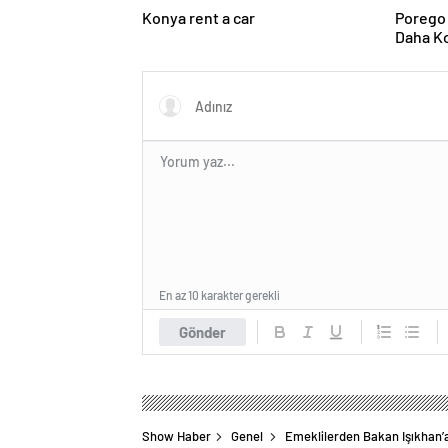
Konya rent a car
Porego 
Daha Ko
En az 10 karakter gerekli
Gönder
Show Haber
Genel
Emeklilerden Bakan Işıkhan’a