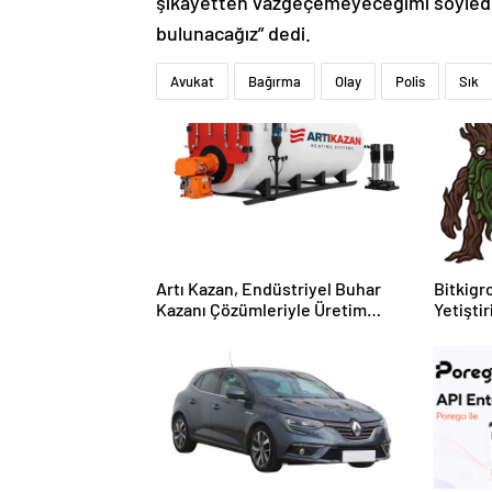
şikayetten vazgeçemeyeceğimi söyledi
bulunacağız” dedi.
Avukat
Bağırma
Olay
Polis
Sık
Artı Kazan, Endüstriyel Buhar
Bitkigro
Kazanı Çözümleriyle Üretim
Yetişti
Tesislerine Verimli Sistemler
ve Ürün
Sunuyor