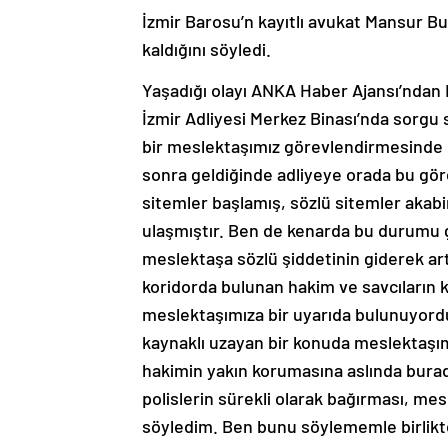
İzmir Barosu’n kayıtlı avukat Mansur Bu
kaldığını söyledi.
Yaşadığı olayı ANKA Haber Ajansı’ndan F
İzmir Adliyesi Merkez Binası’nda sorgu
bir meslektaşımız görevlendirmesinde 
sonra geldiğinde adliyeye orada bu göre
sitemler başlamış, sözlü sitemler akab
ulaşmıştır. Ben de kenarda bu durumu gö
meslektaşa sözlü şiddetinin giderek a
koridorda bulunan hakim ve savcıların k
meslektaşımıza bir uyarıda bulunuyordu
kaynaklı uzayan bir konuda meslektaşı
hakimin yakın korumasına aslında burad
polislerin sürekli olarak bağırması, m
söyledim. Ben bunu söylememle birlikte