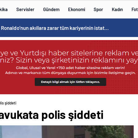
kika
Servisler
Gündem
Ekonomi
Spor
Kadın
Fot
Cristiano Ronaldo’nun akıllara zarar tüm kariyerinin istatistiğini çıkardık !
is şiddeti
avukata polis şiddeti