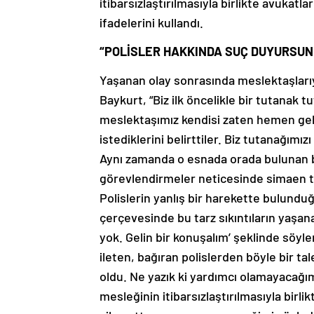
itibarsızlaştırılmasıyla birlikte avukatla
ifadelerini kullandı.
“POLİSLER HAKKINDA SUÇ DUYURSU
Yaşanan olay sonrasında meslektaşlarıyl
Baykurt, “Biz ilk öncelikle bir tutanak 
meslektaşımız kendisi zaten hemen geli
istediklerini belirttiler. Biz tutanağımı
Aynı zamanda o esnada orada bulunan bi
görevlendirmeler neticesinde simaen tan
Polislerin yanlış bir harekette bulund
çerçevesinde bu tarz sıkıntıların yaşana
yok. Gelin bir konuşalım’ şeklinde söy
ileten, bağıran polislerden böyle bir t
oldu. Ne yazık ki yardımcı olamayacağım
mesleğinin itibarsızlaştırılmasıyla birli