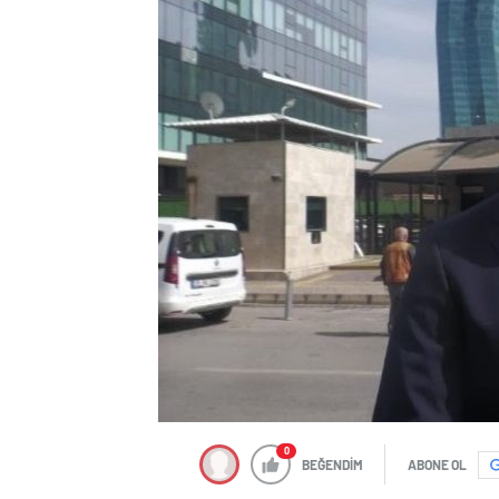
0
BEĞENDİM
ABONE OL