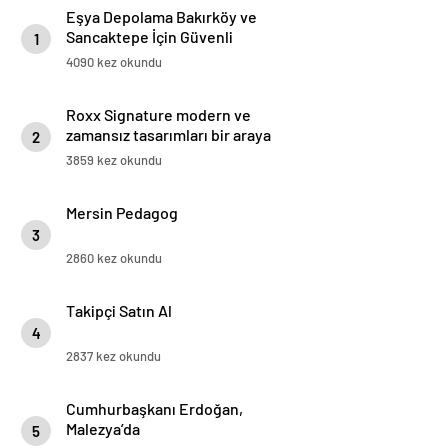
Eşya Depolama Bakırköy ve
Sancaktepe İçin Güvenli
1
İklimlendirmeli Çözüm
4090 kez okundu
Roxx Signature modern ve
zamansız tasarımları bir araya
2
getiriyor
3859 kez okundu
Mersin Pedagog
3
2860 kez okundu
Takipçi Satın Al
4
2837 kez okundu
Cumhurbaşkanı Erdoğan,
Malezya’da
5