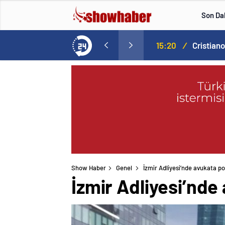
Son Da
Norweç silahlı kuvvetleri kadınlardan oluşan özel kuvvetler eğitimlerini başlattı.
15:20
/
Show Haber
Genel
İzmir Adliyesi’nde avukata pol
İzmir Adliyesi’nde 