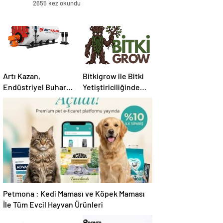
2655 kez okundu
Artı Kazan,
Bitkigrow ile Bitki
Endüstriyel Buhar
Yetiştiriciliğinde
Kazanı
Doğru Ekipman ve
Çözümleriyle
Ürün Seçimi
Üretim Tesislerine
Verimli Sistemler
Sunuyor
Petmona : Kedi Maması ve Köpek Maması
İle Tüm Evcil Hayvan Ürünleri