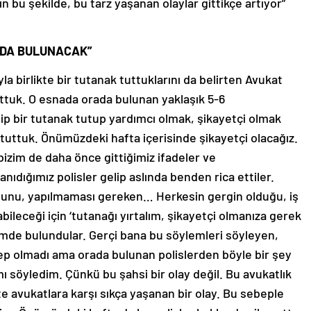
rın bu şekilde, bu tarz yaşanan olaylar gittikçe artıyor”
NDA BULUNACAK”
a birlikte bir tutanak tuttuklarını da belirten Avukat
tuttuk. O esnada orada bulunan yaklaşık 5-6
p bir tutanak tutup yardımcı olmak, şikayetçi olmak
zı tuttuk. Önümüzdeki hafta içerisinde şikayetçi olacağız.
zim de daha önce gittiğimiz ifadeler ve
ıdığımız polisler gelip aslında benden rica ettiler.
uğunu, yapılmaması gereken… Herkesin gergin olduğu, iş
bileceği için ‘tutanağı yırtalım, şikayetçi olmanıza gerek
lemde bulundular. Gerçi bana bu söylemleri söyleyen,
alep olmadı ama orada bulunan polislerden böyle bir şey
ı söyledim. Çünkü bu şahsi bir olay değil. Bu avukatlık
kte avukatlara karşı sıkça yaşanan bir olay. Bu sebeple