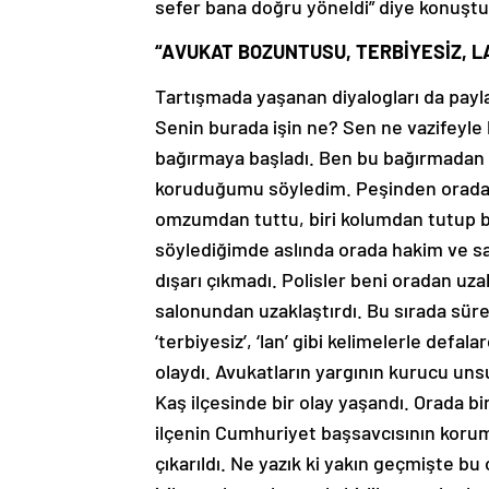
sefer bana doğru yöneldi” diye konuştu
“AVUKAT BOZUNTUSU, TERBİYESİZ, L
Tartışmada yaşanan diyalogları da payl
Senin burada işin ne? Sen ne vazifeyl
bağırmaya başladı. Ben bu bağırmadan
koruduğumu söyledim. Peşinden orada bu
omzumdan tuttu, biri kolumdan tutup be
söylediğimde aslında orada hakim ve sa
dışarı çıkmadı. Polisler beni oradan uz
salonundan uzaklaştırdı. Bu sırada süre
‘terbiyesiz’, ‘lan’ gibi kelimelerle defa
olaydı. Avukatların yargının kurucu uns
Kaş ilçesinde bir olay yaşandı. Orada bi
ilçenin Cumhuriyet başsavcısının korum
çıkarıldı. Ne yazık ki yakın geçmişte bu