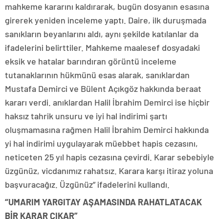
mahkeme kararını kaldırarak, bugün dosyanın esasına
girerek yeniden inceleme yaptı. Daire, ilk duruşmada
sanıkların beyanlarını aldı, aynı şekilde katılanlar da
ifadelerini belirttiler. Mahkeme maalesef dosyadaki
eksik ve hatalar barındıran görüntü inceleme
tutanaklarının hükmünü esas alarak, sanıklardan
Mustafa Demirci ve Bülent Açıkgöz hakkında beraat
kararı verdi. anıklardan Halil İbrahim Demirci ise hiçbir
haksız tahrik unsuru ve iyi hal indirimi şartı
oluşmamasına rağmen Halil İbrahim Demirci hakkında
yi hal indirimi uygulayarak müebbet hapis cezasını,
neticeten 25 yıl hapis cezasına çevirdi. Karar sebebiyle
üzgünüz, vicdanımız rahatsız. Karara karşı itiraz yoluna
başvuracağız. Üzgünüz” ifadelerini kullandı.
“UMARIM YARGITAY AŞAMASINDA RAHATLATACAK
BİR KARAR ÇIKAR”