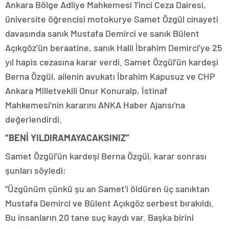
Ankara Bölge Adliye Mahkemesi 1’inci Ceza Dairesi,
üniversite öğrencisi motokurye Samet Özgül cinayeti
davasında sanık Mustafa Demirci ve sanık Bülent
Açıkgöz’ün beraatine, sanık Halil İbrahim Demirci’ye 25
yıl hapis cezasına karar verdi. Samet Özgül’ün kardeşi
Berna Özgül, ailenin avukatı İbrahim Kapusuz ve CHP
Ankara Milletvekili Onur Konuralp, İstinaf
Mahkemesi’nin kararını ANKA Haber Ajansı’na
değerlendirdi.
“BENİ YILDIRAMAYACAKSINIZ”
Samet Özgül’ün kardeşi Berna Özgül, karar sonrası
şunları söyledi:
”Üzgünüm çünkü şu an Samet’i öldüren üç sanıktan
Mustafa Demirci ve Bülent Açıkgöz serbest bırakıldı.
Bu insanların 20 tane suç kaydı var. Başka birini