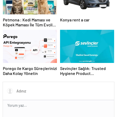
Petmona : Kedi Maması ve
Konya rent a car
Köpek Maması İle Tüm Evcil
Hayvan Ürünleri
Porego ile Kargo Süreçlerinizi
Sevinçler Sağlık: Trusted
Daha Kolay Yönetin
Hygiene Product
Manufacturer in Turkey