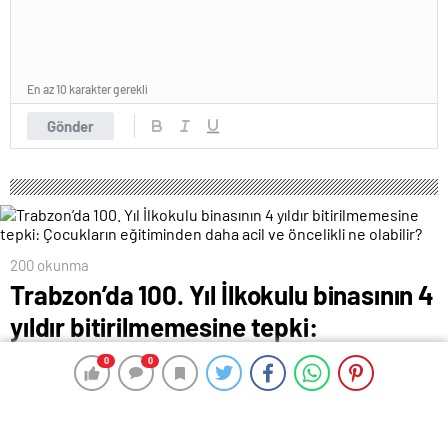
En az 10 karakter gerekli
Gönder
200 okunma
Trabzon’da 100. Yıl İlkokulu binasının 4
yıldır bitirilmemesine tepki:
Çocukların eğitiminden daha acil ve
0
0
0
0
öncelikli ne olabilir?
29 Haziran 2024 07:00
ABONE OL
News