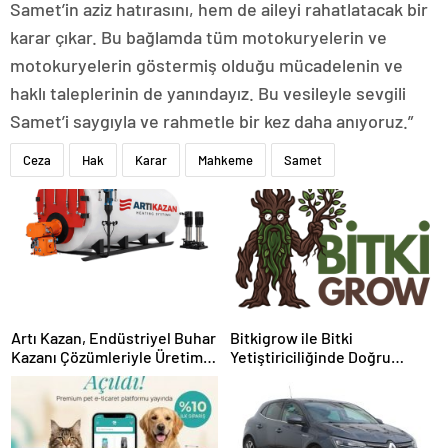
Samet’in aziz hatırasını, hem de aileyi rahatlatacak bir
karar çıkar. Bu bağlamda tüm motokuryelerin ve
motokuryelerin göstermiş olduğu mücadelenin ve
haklı taleplerinin de yanındayız. Bu vesileyle sevgili
Samet’i saygıyla ve rahmetle bir kez daha anıyoruz.”
Ceza
Hak
Karar
Mahkeme
Samet
Artı Kazan, Endüstriyel Buhar
Bitkigrow ile Bitki
Kazanı Çözümleriyle Üretim
Yetiştiriciliğinde Doğru
Tesislerine Verimli Sistemler
Ekipman ve Ürün Seçimi
Sunuyor