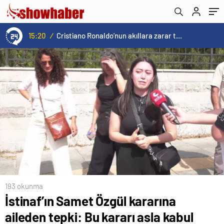
eğitiminden daha acil ve öncelikli ne
olabilir?
15:20
/
Cristiano Ronaldo’nun akıllara zarar tüm kariyerinin istatistiğini çıkardık !
193 okunma
İstinaf’ın Samet Özgül kararına
aileden tepki: Bu kararı asla kabul