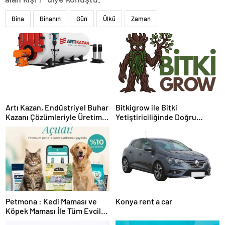
Bina
Binanın
Gün
Ülkü
Zaman
Artı Kazan, Endüstriyel Buhar
Bitkigrow ile Bitki
Kazanı Çözümleriyle Üretim
Yetiştiriciliğinde Doğru
Tesislerine Verimli Sistemler
Ekipman ve Ürün Seçimi
Sunuyor
Petmona : Kedi Maması ve
Konya rent a car
Köpek Maması İle Tüm Evcil
Hayvan Ürünleri