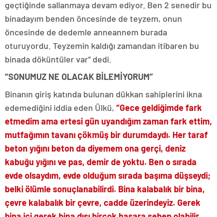
geçtiğinde sallanmaya devam ediyor. Ben 2 senedir bu
binadayım benden öncesinde de teyzem, onun
öncesinde de dedemle anneannem burada
oturuyordu. Teyzemin kaldığı zamandan itibaren bu
binada döküntüler var” dedi.
“SONUMUZ NE OLACAK BİLEMİYORUM”
Binanın giriş katında bulunan dükkan sahiplerini ikna
edemediğini iddia eden Ülkü,
“Gece geldiğimde fark
etmedim ama ertesi gün uyandığım zaman fark ettim,
mutfağımın tavanı çökmüş bir durumdaydı. Her taraf
beton yığını beton da diyemem ona gerçi, deniz
kabuğu yığını ve pas, demir de yoktu. Ben o sırada
evde olsaydım, evde olduğum sırada başıma düşseydi;
belki ölümle sonuçlanabilirdi. Bina kalabalık bir bina,
çevre kalabalık bir çevre, cadde üzerindeyiz. Gerek
bina içi gerek bina dışı birçok hasara sebep olabilir.