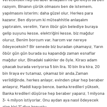
razıyım. Binanın çürük olmasını ben de istemem,
yapılmasını isterim; daha güzel olur. Herkes para
kazanır. Ben diyorum ki müteahhitle anlaşalım
yaptıralım, verelim. Yarın öbür gün belediye buraya
gelip suyunu kesse, elektriğini kesse, biz mağdur
oluruz. Benim borcum var, harcım var nereye
ödeyeceksin? Bir senede biz buradan çıkamayız. Yarın
öbür gün gün burada su kapandığı zaman esnaflar
mağdur olur. Binadaki sakinler de öyle. Kiracı adam
çıkacak burada veriyorsa 5 bin lira, 10 bin lira kira. 20
bin liraya ev tutamaz, çıkamaz bir anda.Zaman
verildiğinde, herkes anlaşır, evinden çıkar hep beraber
anlaşırız. Maddi kaygı bence, banka kredileri yüksek.
Banka kredileri düşürse hep beraber yaparız. 1 milyona
3- 4 milyon istiyorlar. Onu aydan aya nasıl ödeyecek
alan kişi ?” diye konuştu.