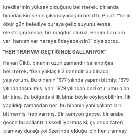
kredilerinin yüksek olduğunu belirterek, bir anda
binadan kimsenin çıkamayacağını belirtti. Polat, “Yarın
öbür gün belediye buraya gelip suyunu kesse,
elektriğini kesse, biz mağdur oluruz. Benim borcum
var, harcım var nereye ödeyeceksin?” diye sordu.
“HER TRAMVAY GEÇTİĞİNDE SALLANIYOR”
Hakan Ülkü, binanın uzun zamandır sallandığını
belirterek, “Ben yaklaşık 2 senedir bu binada
yaşıyorum. Bu binanın 1977 yılında yapımı bitmiş, 1979
yılında taşınılmış, yani 1979 yılından beri oturumu olan
bir bina. Bu bölgedeki ilk bina; böyle söyleyebilirim. İlk
yapıldığı zamandan beri bu binanın yani sallantıları
bitmemiş, hep varmış. Bir kamyon geçse, bir araba
geçse bu sallantı hissediliyormuş ki, şu anda zaten
tramvay durağı yol üzerinde olduğu için her tramvay