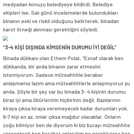
medyadan konuyu belediyeye bildirdi. Belediye
ekipleri ise, Salı günü incelemelerde bulundukları
binanın eski ve riskli olduğunu belirterek, binadan
karot örneği alınması gerektiğini söyledi.
“3-4 KİŞİ DIŞINDA KİMSENİN DURUMU İYİ DEĞİL”
Binada dükkanı olan Ethem Polat, “Esnaf olarak ben
dükkanda, bir anda binanın zarar etmesini
istemiyorum. Sadece müteahhitle beraber
anlaşmamız lazım ama müteahhitlerle anlaşmıyoruz şu
anda. Şöyle bir şey var bu binada 3- 4 kişinin durumu
biraz iyi ama öbürlerinin hiçbirinin değil. Bazılarının
kiraya çıksa kiraya veremeyecek kadar durumları yok.
6-7 kişi en az, onlar çıksa mağdur olacaklar. Onların
çoğu bilmiyor ben de diyorum ki biz burayı müteahhite
vereceksek hep beraber anlaşalım ne gerekiyorsa ben