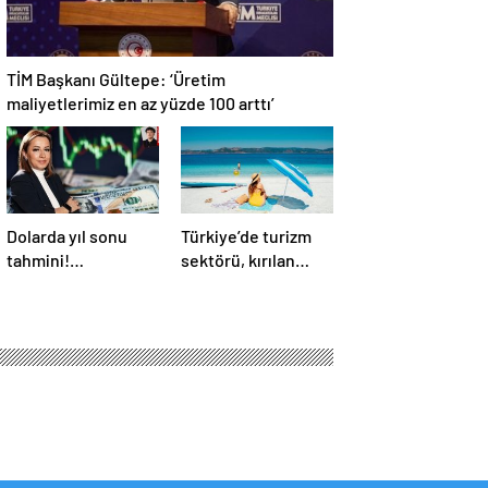
TİM Başkanı Gültepe: ‘Üretim
maliyetlerimiz en az yüzde 100 arttı’
Dolarda yıl sonu
Türkiye’de turizm
tahmini!
sektörü, kırılan
İhracatçıların kur
rekorlara rağmen
talebi karşılık
neden durgunluk
bulacak mı?
yaşıyor?