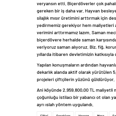
veryansın etti. Biçerdöverler çok paha
gereken bir iş daha var. Hayvan besley
silajlık mısır üretimini arttırmak için 
yedirmemiz gerekiyor hem maliyetleri
verimini arttırmamız lazım. Saman mecb
biçerdövere herhalde saman karşısında
veriyoruz saman alıyoruz. Biz, fiğ, koru
yıllarda itibaren devletimizin katkısıyla 
Yapılan konuşmaların ardından hayvanlar
dekarlık alanda aktif olarak yürütülen 
projeleri çiftçilerin yüzünü güldürüyor.
Ani köyünde 2.959.800,00 TL maliyetli
çoğunluğu istilacı bir yabancı ot olan y
ayrı ıslah yöntem uygulandı.
Çiftçi
Gerekiyor
Hayvan
Mera
S