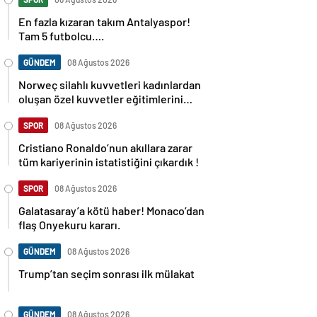
En fazla kızaran takım Antalyaspor!
Tam 5 futbolcu….
GÜNDEM
08 Ağustos 2026
Norweç silahlı kuvvetleri kadınlardan
oluşan özel kuvvetler eğitimlerini
başlattı.
SPOR
08 Ağustos 2026
Cristiano Ronaldo’nun akıllara zarar
tüm kariyerinin istatistiğini çıkardık !
SPOR
08 Ağustos 2026
Galatasaray’a kötü haber! Monaco’dan
flaş Onyekuru kararı.
GÜNDEM
08 Ağustos 2026
Trump’tan seçim sonrası ilk mülakat
GÜNDEM
08 Ağustos 2026