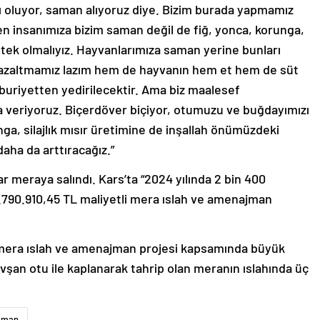
lı oluyor, saman alıyoruz diye. Bizim burada yapmamız
en insanımıza bizim saman değil de fiğ, yonca, korunga,
destek olmalıyız. Hayvanlarımıza saman yerine bunları
 azaltmamız lazım hem de hayvanın hem et hem de süt
uriyetten yedirilecektir. Ama biz maalesef
 veriyoruz. Biçerdöver biçiyor, otumuzu ve buğdayımızı
nga, silajlık mısır üretimine de inşallah önümüzdeki
daha da arttıracağız.”
 meraya salındı. Kars’ta “2024 yılında 2 bin 400
5.790.910,45 TL maliyetli mera ıslah ve amenajman
 mera ıslah ve amenajman projesi kapsamında büyük
avşan otu ile kaplanarak tahrip olan meranın ıslahında üç
aman