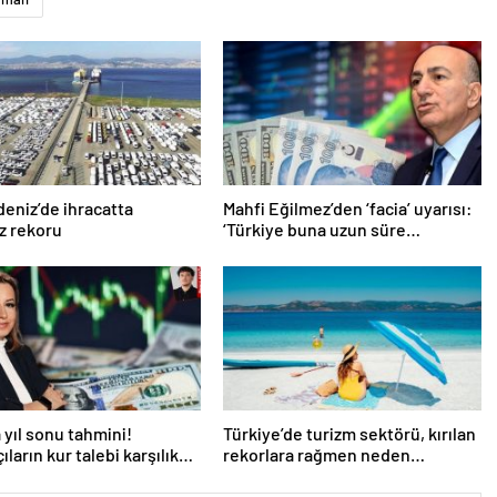
deniz’de ihracatta
Mahfi Eğilmez’den ‘facia’ uyarısı:
 rekoru
‘Türkiye buna uzun süre
katlanamaz…’
 yıl sonu tahmini!
Türkiye’de turizm sektörü, kırılan
ıların kur talebi karşılık
rekorlara rağmen neden
 mı?
durgunluk yaşıyor?