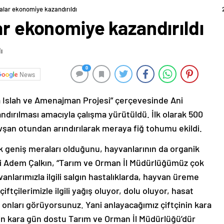
ralar ekonomiye kazandırıldı
ar ekonomiye kazandırıldı
0
News
 Islah ve Amenajman Projesi” çerçevesinde Ani
ndırılması amacıyla çalışma yürütüldü. İlk olarak 500
avşan otundan arındırılarak meraya fiğ tohumu ekildi.
ok geniş meraları olduğunu, hayvanlarının da organik
ili Adem Çalkın, “Tarım ve Orman İl Müdürlüğümüz çok
anlarımızla ilgili salgın hastalıklarda, hayvan üreme
tçilerimizle ilgili yağış oluyor, dolu oluyor, hasat
onları görüyorsunuz. Yani anlayacağımız çiftçinin kara
nin kara gün dostu Tarım ve Orman İl Müdürlüğü’dür