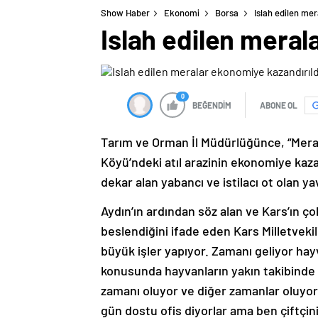
Show Haber
Ekonomi
Borsa
Islah edilen me
Islah edilen meral
0
BEĞENDİM
ABONE OL
Tarım ve Orman İl Müdürlüğünce, “Mera
Köyü’ndeki atıl arazinin ekonomiye kaza
dekar alan yabancı ve istilacı ot olan y
Aydın’ın ardından söz alan ve Kars’ın ç
beslendiğini ifade eden Kars Milletvek
büyük işler yapıyor. Zamanı geliyor hayv
konusunda hayvanların yakın takibinde çif
zamanı oluyor ve diğer zamanlar oluyor 
gün dostu ofis diyorlar ama ben çiftçi