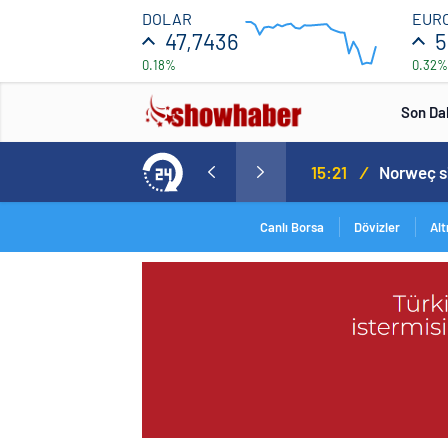
47.708
DOLAR
EUR
47,7436
5
0.18%
0.32%
47.692
12:00
16:00
Son Da
Norweç silahlı kuvvetleri kadınlardan oluşan özel kuvvetler eğitimlerini başlattı.
15:20
/
Canlı Borsa
Dövizler
Alt