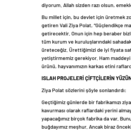
diyorum. Allah sizden razı olsun, emek
Bu millet için, bu devlet için üretmek
getiren Vali Ziya Polat, “Güçlendikçe ma
getirecektir. Onun için hep beraber bizl
tüm kurum ve kuruluşlarındaki sahadaki 
üreteceğiz. Ürettiğimizi de iyi fiyata sa
yetiştirmemiz gerekiyor. Ham maddeyi 
ürünü, hayvanımızın karkas etini raflar
ISLAH PROJELERİ ÇİFTÇİLERİN YÜZÜ
Ziya Polat sözlerini şöyle sonlandırdı:
Geçtiğimiz günlerde bir fabrikamızı ziy
kavurması olarak raflardaki yerini almay
yapacağımız birçok fabrika da var. Bunu
buğdayımız meşhur. Ancak biraz öncek