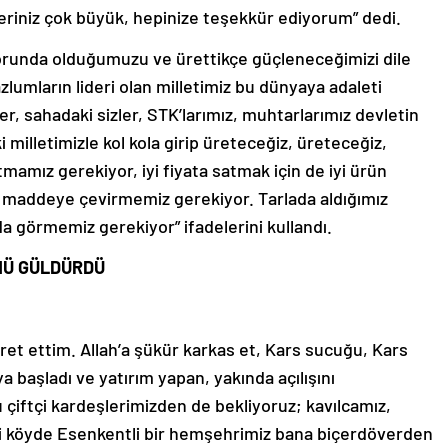
leriniz çok büyük, hepinize teşekkür ediyorum” dedi.
 zorunda olduğumuzu ve ürettikçe güçleneceğimizi dile
zlumların lideri olan milletimiz bu dünyaya adaleti
er, sahadaki sizler, STK’larımız, muhtarlarımız devletin
milletimizle kol kola girip üreteceğiz, üreteceğiz,
tmamız gerekiyor, iyi fiyata satmak için de iyi ürün
maddeye çevirmemiz gerekiyor. Tarlada aldığımız
da görmemiz gerekiyor” ifadelerini kullandı.
NÜ GÜLDÜRDÜ
aret ettim. Allah’a şükür karkas et, Kars sucuğu, Kars
a başladı ve yatırım yapan, yakında açılışını
 çiftçi kardeşlerimizden de bekliyoruz; kavılcamız,
i köyde Esenkentli bir hemşehrimiz bana biçerdöverden