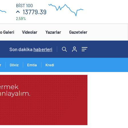
13
BİST 100
840
13779.39
2,59%
13
680
:00
12:00
o Galeri
Videolar
Yazarlar
Gazeteler
14:57
Son dakika
/
haberleri
r
Döviz
Emtia
Kredi