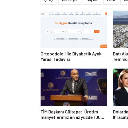
Ortopodoloji İle Diyabetik Ayak
Batı Ak
Yarası Tedavisi
Temmuz
TİM Başkanı Gültepe: ‘Üretim
Dolarda
maliyetlerimiz en az yüzde 100
İhracatç
arttı’
bulacak