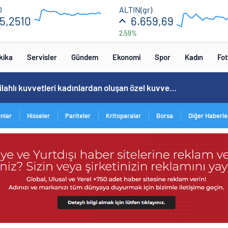
55.36
6750
O
ALTIN(gr)
5,2510
6.659,69
2,59%
54.72
6550
12:00
16:00
12:00
16
kika
Servisler
Gündem
Ekonomi
Spor
Kadın
Fot
Cristiano Ronaldo’nun akıllara zarar tüm kariyerinin istatistiğini çıkardık !
ınlar
Hisseler
Pariteler
Kritoparalar
Borsa
Diğer Haberle