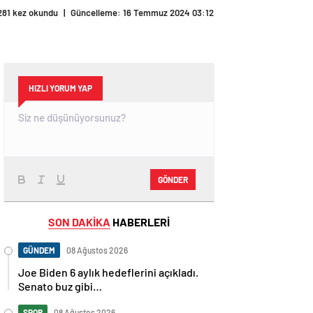
281 kez okundu
|
Güncelleme: 16 Temmuz 2024 03:12
HIZLI YORUM YAP
GÖNDER
SON DAKİKA
HABERLERİ
GÜNDEM
08 Ağustos 2026
Joe Biden 6 aylık hedeflerini açıkladı.
Senato buz gibi…
SPOR
08 Ağustos 2026