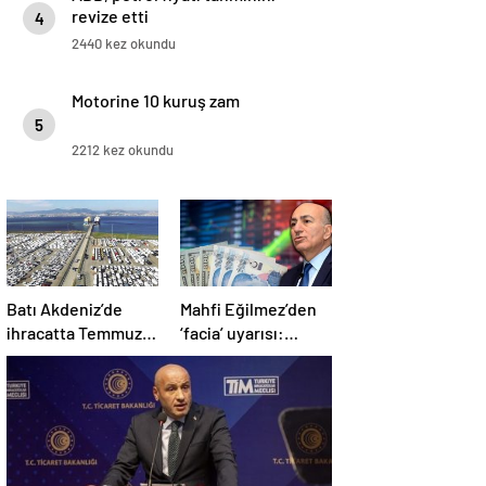
revize etti
4
2440 kez okundu
Motorine 10 kuruş zam
5
2212 kez okundu
Batı Akdeniz’de
Mahfi Eğilmez’den
ihracatta Temmuz
‘facia’ uyarısı:
rekoru
‘Türkiye buna uzun
süre katlanamaz…’