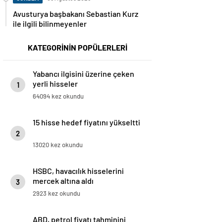
Avusturya başbakanı Sebastian Kurz
ile ilgili bilinmeyenler
KATEGORİNİN POPÜLERLERİ
Yabancı ilgisini üzerine çeken
yerli hisseler
1
64094 kez okundu
15 hisse hedef fiyatını yükseltti
2
13020 kez okundu
HSBC, havacılık hisselerini
mercek altına aldı
3
2923 kez okundu
ABD, petrol fiyatı tahminini