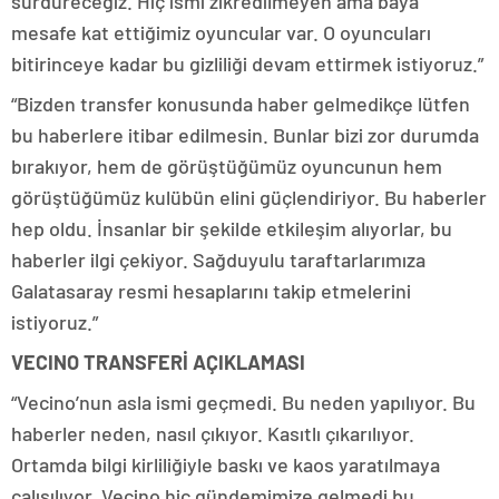
sürdüreceğiz. Hiç ismi zikredilmeyen ama baya
mesafe kat ettiğimiz oyuncular var. O oyuncuları
bitirinceye kadar bu gizliliği devam ettirmek istiyoruz.”
“Bizden transfer konusunda haber gelmedikçe lütfen
bu haberlere itibar edilmesin. Bunlar bizi zor durumda
bırakıyor, hem de görüştüğümüz oyuncunun hem
görüştüğümüz kulübün elini güçlendiriyor. Bu haberler
hep oldu. İnsanlar bir şekilde etkileşim alıyorlar, bu
haberler ilgi çekiyor. Sağduyulu taraftarlarımıza
Galatasaray resmi hesaplarını takip etmelerini
istiyoruz.”
VECINO TRANSFERİ AÇIKLAMASI
“Vecino’nun asla ismi geçmedi. Bu neden yapılıyor. Bu
haberler neden, nasıl çıkıyor. Kasıtlı çıkarılıyor.
Ortamda bilgi kirliliğiyle baskı ve kaos yaratılmaya
çalışılıyor. Vecino hiç gündemimize gelmedi bu