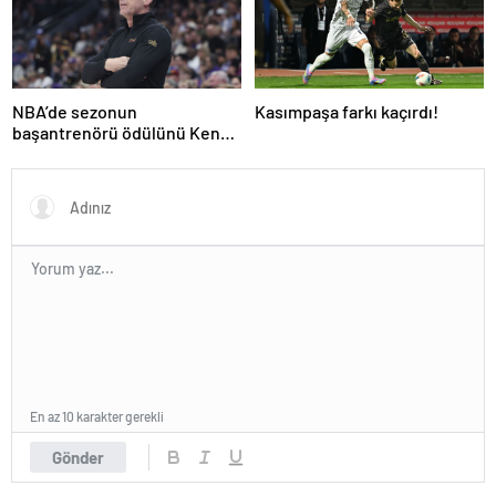
NBA’de sezonun
Kasımpaşa farkı kaçırdı!
başantrenörü ödülünü Kenny
Atkinson kazandı!
En az 10 karakter gerekli
Gönder