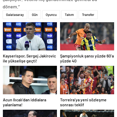
dönem.”
Galatasaray
Gün
Oyuncu
Takım
Transfer
Kayserispor, Sergej Jakirovic
Şampiyonluk şansı yüzde 60’a
ile yükselişe geçti!
yüzde 40
Acun Ilıcalı’dan iddialara
Torreira’ya yeni sözleşme
yalanlama!
sonrası teklif