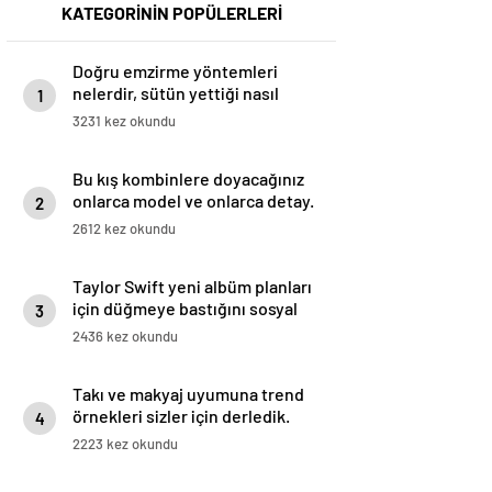
KATEGORİNİN POPÜLERLERİ
Doğru emzirme yöntemleri
nelerdir, sütün yettiği nasıl
1
anlaşılır?
3231 kez okundu
Bu kış kombinlere doyacağınız
onlarca model ve onlarca detay.
2
2612 kez okundu
Taylor Swift yeni albüm planları
için düğmeye bastığını sosyal
3
medyadan duyurdu!
2436 kez okundu
Takı ve makyaj uyumuna trend
örnekleri sizler için derledik.
4
2223 kez okundu