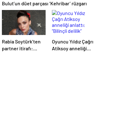
Bulut’un düet parçası ‘Kehribar’ rüzgarı
Rabia Soytürk’ten
Oyuncu Yıldız Çağrı
partner itirafı:
Atiksoy anneliği
“Caner Topçu’yu
anlattı: “Bilinçli
sevmiyorum”
delilik”