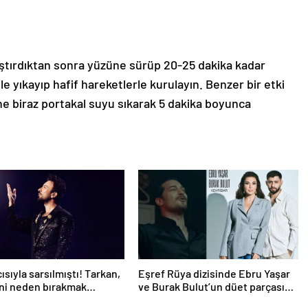
ştırdıktan sonra yüzüne sürüp 20-25 dakika kadar
e yıkayıp hafif hareketlerle kurulayın. Benzer bir etki
ne biraz portakal suyu sıkarak 5 dakika boyunca
ısıyla sarsılmıştı! Tarkan,
Eşref Rüya dizisinde Ebru Yaşar
ni neden bırakmak
ve Burak Bulut’un düet parçası
iğini açıkladı
‘Kehribar’ rüzgarı