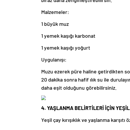
Malzemeler:
1 büyük muz
1 yemek kaşığı karbonat
1 yemek kaşığı yoğurt
Uygulanışı:
Muzu ezerek püre haline getirdikten so
20 dakika sonra hafif ılık su ile durula
daha eşit olduğunu görebilirsiniz.
4. YAŞLANMA BELİRTİLERİ İÇİN YEŞİ
Yeşil çay kırışıklık ve yaşlanma karşıtı öz