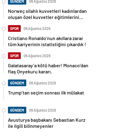
GÜNDEM
06 Ağustos 2026
Norweç silahlı kuvvetleri kadınlardan
oluşan özel kuvvetler eğitimlerini
başlattı.
SPOR
06 Ağustos 2026
Cristiano Ronaldo’nun akıllara zarar
tüm kariyerinin istatistiğini çıkardık !
SPOR
06 Ağustos 2026
Galatasaray’a kötü haber! Monaco’dan
flaş Onyekuru kararı.
GÜNDEM
06 Ağustos 2026
Trump’tan seçim sonrası ilk mülakat
GÜNDEM
06 Ağustos 2026
Avusturya başbakanı Sebastian Kurz
ile ilgili bilinmeyenler