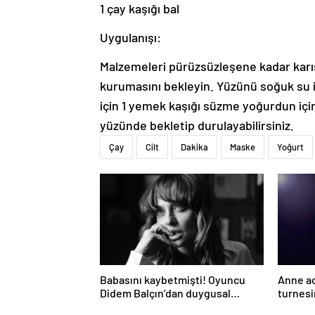
1 çay kaşığı bal
Uygulanışı:
Malzemeleri pürüzsüzleşene kadar karı
kurumasını bekleyin. Yüzünü soğuk su il
için 1 yemek kaşığı süzme yoğurdun içi
yüzünde bekletip durulayabilirsiniz.
Çay
Cilt
Dakika
Maske
Yoğurt
Babasını kaybetmişti! Oyuncu
Anne ac
Didem Balçın’dan duygusal
turnesi
paylaşım
istemed