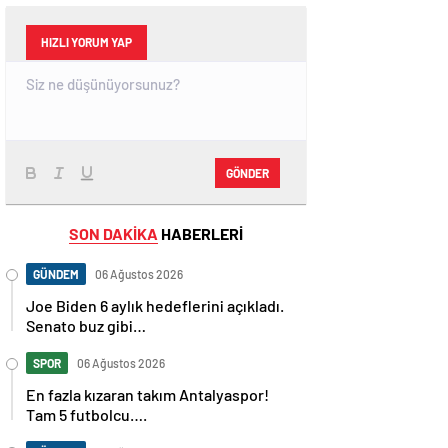
HIZLI YORUM YAP
GÖNDER
SON DAKİKA
HABERLERİ
GÜNDEM
06 Ağustos 2026
Joe Biden 6 aylık hedeflerini açıkladı.
Senato buz gibi…
SPOR
06 Ağustos 2026
En fazla kızaran takım Antalyaspor!
Tam 5 futbolcu….