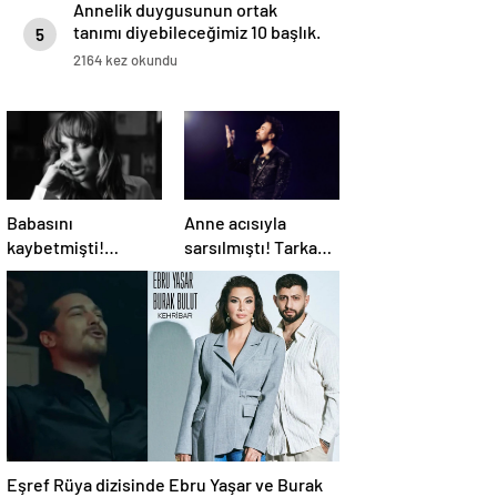
Annelik duygusunun ortak
tanımı diyebileceğimiz 10 başlık.
5
2164 kez okundu
Babasını
Anne acısıyla
kaybetmişti!
sarsılmıştı! Tarkan,
Oyuncu Didem
turnesini neden
Balçın’dan duygusal
bırakmak
paylaşım
istemediğini
açıkladı
Eşref Rüya dizisinde Ebru Yaşar ve Burak