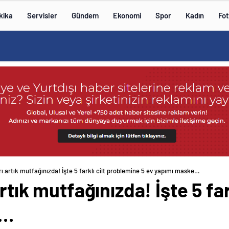
kika
Servisler
Gündem
Ekonomi
Spor
Kadın
Fot
rı artık mutfağınızda! İşte 5 farklı cilt problemine 5 ev yapımı maske…
artık mutfağınızda! İşte 5 fa
e…