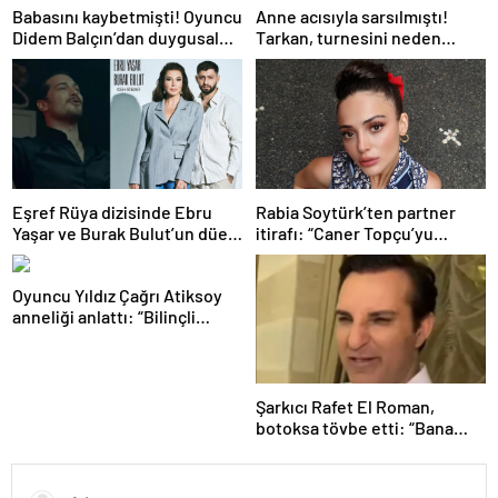
Babasını kaybetmişti! Oyuncu
Anne acısıyla sarsılmıştı!
Didem Balçın’dan duygusal
Tarkan, turnesini neden
paylaşım
bırakmak istemediğini
açıkladı
Eşref Rüya dizisinde Ebru
Rabia Soytürk’ten partner
Yaşar ve Burak Bulut’un düet
itirafı: “Caner Topçu’yu
parçası ‘Kehribar’ rüzgarı
sevmiyorum”
Oyuncu Yıldız Çağrı Atiksoy
anneliği anlattı: “Bilinçli
delilik”
Şarkıcı Rafet El Roman,
botoksa tövbe etti: “Bana
yakışmıyor”