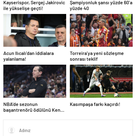
Kayserispor, Sergej Jakirovic
Şampiyonluk şansı yüzde 60’a
ile yükselişe geçti!
yüzde 40
Acun Ilıcalı’dan iddialara
Torreira’ya yeni sözleşme
yalanlama!
sonrası teklif
NBA’de sezonun
Kasımpaşa farkı kaçırdı!
başantrenörü ödülünü Kenny
Atkinson kazandı!