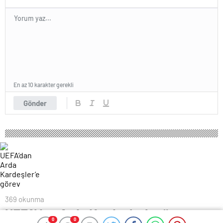
En az 10 karakter gerekli
Gönder
369 okunma
UEFA’dan Arda Kardeşler’e görev
0
0
0
0