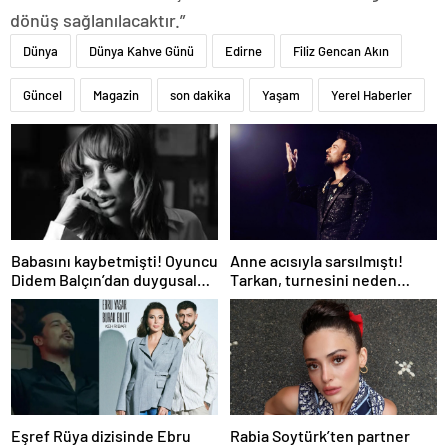
dönüş sağlanılacaktır.”
Dünya
Dünya Kahve Günü
Edirne
Filiz Gencan Akın
Güncel
Magazin
son dakika
Yaşam
Yerel Haberler
Babasını kaybetmişti! Oyuncu
Anne acısıyla sarsılmıştı!
Didem Balçın’dan duygusal
Tarkan, turnesini neden
paylaşım
bırakmak istemediğini
açıkladı
Eşref Rüya dizisinde Ebru
Rabia Soytürk’ten partner