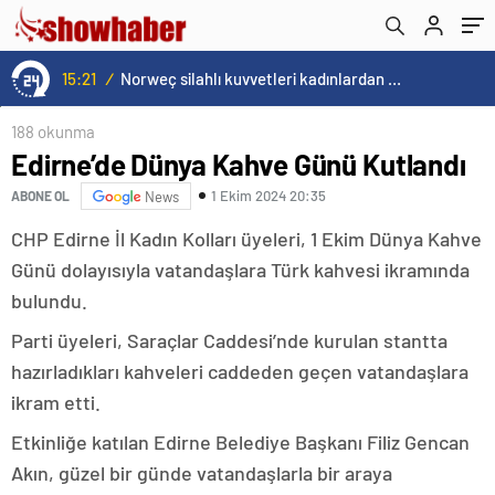
15:21
/
Norweç silahlı kuvvetleri kadınlardan oluşan özel kuvvetler eğitimlerini başlattı.
188 okunma
Edirne’de Dünya Kahve Günü Kutlandı
1 Ekim 2024 20:35
ABONE OL
News
CHP Edirne İl Kadın Kolları üyeleri, 1 Ekim Dünya Kahve
Günü dolayısıyla vatandaşlara Türk kahvesi ikramında
bulundu.
Parti üyeleri, Saraçlar Caddesi’nde kurulan stantta
hazırladıkları kahveleri caddeden geçen vatandaşlara
ikram etti.
Etkinliğe katılan Edirne Belediye Başkanı Filiz Gencan
Akın, güzel bir günde vatandaşlarla bir araya