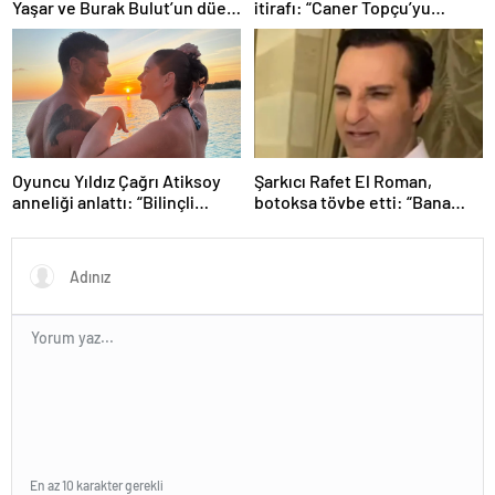
Yaşar ve Burak Bulut’un düet
itirafı: “Caner Topçu’yu
parçası ‘Kehribar’ rüzgarı
sevmiyorum”
Oyuncu Yıldız Çağrı Atiksoy
Şarkıcı Rafet El Roman,
anneliği anlattı: “Bilinçli
botoksa tövbe etti: “Bana
delilik”
yakışmıyor”
En az 10 karakter gerekli