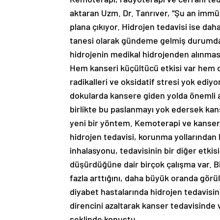
aktaran Uzm. Dr. Tanrıver, “Şu an immüno
plana çıkıyor. Hidrojen tedavisi ise dah
tanesi olarak gündeme gelmiş durumda.
hidrojenin medikal hidrojenden alınması
Hem kanseri küçültücü etkisi var hem
radikalleri ve oksidatif stresi yok edi
dokularda kansere giden yolda önemli a
birlikte bu paslanmayı yok edersek kanse
yeni bir yöntem. Kemoterapi ve kanseri
hidrojen tedavisi, korunma yollarından
inhalasyonu, tedavisinin bir diğer etkis
düşürdüğüne dair birçok çalışma var. B
fazla arttığını, daha büyük oranda görül
diyabet hastalarında hidrojen tedavisini
direncini azaltarak kanser tedavisinde 
şeklinde konuştu.