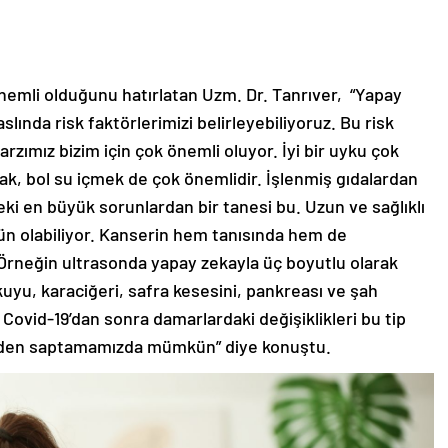
nemli olduğunu hatırlatan Uzm. Dr. Tanrıver, “Yapay
lında risk faktörlerimizi belirleyebiliyoruz. Bu risk
arzımız bizim için çok önemli oluyor. İyi bir uyku çok
ak, bol su içmek de çok önemlidir. İşlenmiş gıdalardan
 en büyük sorunlardan bir tanesi bu. Uzun ve sağlıklı
olabiliyor. Kanserin hem tanısında hem de
 Örneğin ultrasonda yapay zekayla üç boyutlu olarak
kuyu, karaciğeri, safra kesesini, pankreası ve şah
ovid-19’dan sonra damarlardaki değişiklikleri bu tip
ceden saptamamızda mümkün” diye konuştu.