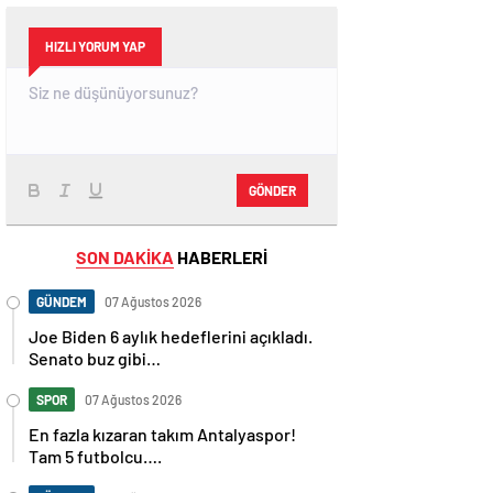
HIZLI YORUM YAP
GÖNDER
SON DAKİKA
HABERLERİ
GÜNDEM
07 Ağustos 2026
Joe Biden 6 aylık hedeflerini açıkladı.
Senato buz gibi…
SPOR
07 Ağustos 2026
En fazla kızaran takım Antalyaspor!
Tam 5 futbolcu….