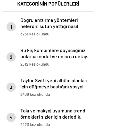
KATEGORİNİN POPÜLERLERİ
Doğru emzirme yöntemleri
nelerdir, sütün yettiği nasıl
1
anlaşılır?
3231 kez okundu
Bu kış kombinlere doyacağınız
onlarca model ve onlarca detay.
2
2612 kez okundu
Taylor Swift yeni albüm planları
için düğmeye bastığını sosyal
3
medyadan duyurdu!
2436 kez okundu
Takı ve makyaj uyumuna trend
örnekleri sizler için derledik.
4
2223 kez okundu