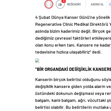
0
BEĞENDİM
ABONE OL
4 Şubat Dünya Kanser Günü’ne yönelik 
Regenerative Clinic Medikal Direktörü Y
aslında bizim kaderimiz değil. Birçok ge
dediğimiz çevresel faktörleri etkile
olan konu erken tanı. Kansere ne kadar 
tedavisine hızlıca ulaşabiliriz” dedi.
“BİR ORGANDAKİ DEĞİŞİKLİK KANSER
Kanserin birçok belirtisi olduğunu söyl
değişiklik kansere giden yolda alarm ve
üstündeki dokunun değişmesi veya rengi
balgam, kanlı balgam, ağrı, vücuttaki ş
belirtisi olabilir. Bu belirtilerin mutl