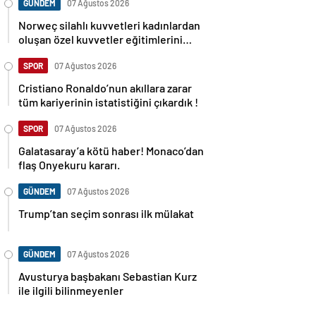
GÜNDEM
07 Ağustos 2026
Norweç silahlı kuvvetleri kadınlardan
oluşan özel kuvvetler eğitimlerini
başlattı.
SPOR
07 Ağustos 2026
Cristiano Ronaldo’nun akıllara zarar
tüm kariyerinin istatistiğini çıkardık !
SPOR
07 Ağustos 2026
Galatasaray’a kötü haber! Monaco’dan
flaş Onyekuru kararı.
GÜNDEM
07 Ağustos 2026
Trump’tan seçim sonrası ilk mülakat
GÜNDEM
07 Ağustos 2026
Avusturya başbakanı Sebastian Kurz
ile ilgili bilinmeyenler