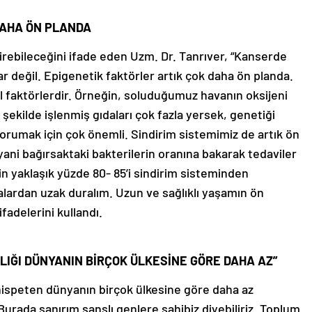
DAHA ÖN PLANDA
irebileceğini ifade eden Uzm. Dr. Tanrıver, “Kanserde
 değil. Epigenetik faktörler artık çok daha ön planda.
l faktörlerdir. Örneğin, soluduğumuz havanın oksijeni
 şekilde işlenmiş gıdaları çok fazla yersek, genetiği
 korumak için çok önemli. Sindirim sistemimiz de artık ön
yani bağırsaktaki bakterilerin oranına bakarak tedaviler
n yaklaşık yüzde 80- 85’i sindirim sisteminden
alardan uzak duralım. Uzun ve sağlıklı yaşamın ön
ifadelerini kullandı.
LIĞI DÜNYANIN BİRÇOK ÜLKESİNE GÖRE DAHA AZ”
 nispeten dünyanın birçok ülkesine göre daha az
urada sanırım şanslı genlere sahibiz diyebiliriz. Toplum