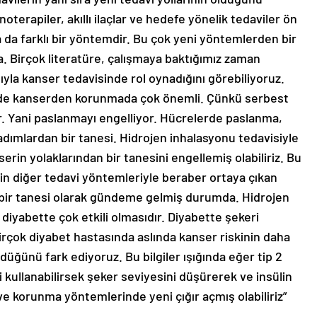
terapiler, akıllı ilaçlar ve hedefe yönelik tedaviler ön
a da farklı bir yöntemdir. Bu çok yeni yöntemlerden bir
 Birçok literatüre, çalışmaya baktığımız zaman
yla kanser tedavisinde rol oynadığını görebiliyoruz.
 de kanserden korunmada çok önemli. Çünkü serbest
yor. Yani paslanmayı engelliyor. Hücrelerde paslanma,
dımlardan bir tanesi. Hidrojen inhalasyonu tedavisiyle
rin yolaklarından bir tanesini engellemiş olabiliriz. Bu
n diğer tedavi yöntemleriyle beraber ortaya çıkan
 bir tanesi olarak gündeme gelmiş durumda. Hidrojen
i diyabette çok etkili olmasıdır. Diyabette şekeri
irçok diyabet hastasında aslında kanser riskinin daha
düğünü fark ediyoruz. Bu bilgiler ışığında eğer tip 2
 kullanabilirsek şeker seviyesini düşürerek ve insülin
ve korunma yöntemlerinde yeni çığır açmış olabiliriz”