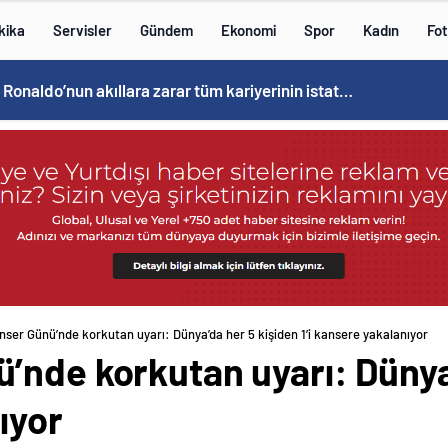
kika
Servisler
Gündem
Ekonomi
Spor
Kadın
Fot
Cristiano Ronaldo’nun akıllara zarar tüm kariyerinin istatistiğini çıkardık !
ser Günü’nde korkutan uyarı: Dünya’da her 5 kişiden 1’i kansere yakalanıyor
’nde korkutan uyarı: Dünya’
ıyor