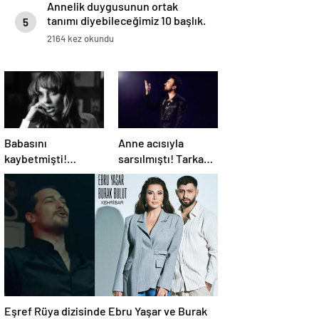
Annelik duygusunun ortak
tanımı diyebileceğimiz 10 başlık.
5
2164 kez okundu
Babasını
Anne acısıyla
kaybetmişti!
sarsılmıştı! Tarkan,
Oyuncu Didem
turnesini neden
Balçın’dan duygusal
bırakmak
paylaşım
istemediğini
açıkladı
Eşref Rüya dizisinde Ebru Yaşar ve Burak