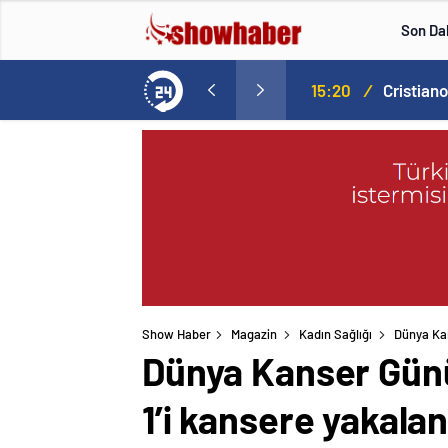
Son Da
Norweç silahlı kuvvetleri kadınlardan oluşan özel kuvvetler eğitimlerini başlattı.
15:20
/
Show Haber
Magazin
Kadın Sağlığı
Dünya Kan
Dünya Kanser Günü
1’i kansere yakalan