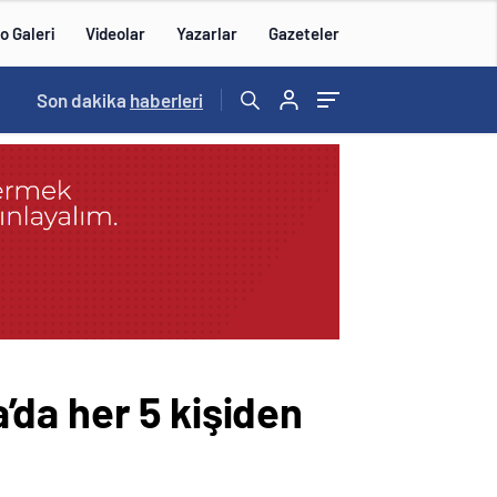
o Galeri
Videolar
Yazarlar
Gazeteler
14:57
Son dakika
/
haberleri
da her 5 kişiden