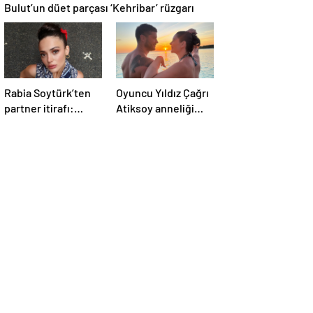
Bulut’un düet parçası ‘Kehribar’ rüzgarı
Rabia Soytürk’ten
Oyuncu Yıldız Çağrı
partner itirafı:
Atiksoy anneliği
“Caner Topçu’yu
anlattı: “Bilinçli
sevmiyorum”
delilik”