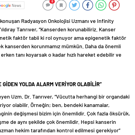
0
News
konuşan Radyasyon Onkolojisi Uzmanı ve Infinity
ıldıray Tanrıver, “Kanserden korunabiliriz. Kanser
netik faktör tabii ki rol oynuyor ama epigenetik faktör
yerek kanserden korunmamız mümkün. Daha da önemli
erken tanı koyarsak o kadar hızlı hareket edebilir ve
E GİDEN YOLDA ALARM VERİYOR OLABİLİR”
eyen Uzm. Dr. Tanrıver, “Vücutta herhangi bir organdaki
riyor olabilir. Örneğin; ben, bendeki kanamalar,
nin değişmesi bizim için önemlidir. Çok fazla öksürük,
işme de aynı şekilde çok önemlidir. Hepsi kanserin
aka uzman hekim tarafından kontrol edilmesi gerekiyor”