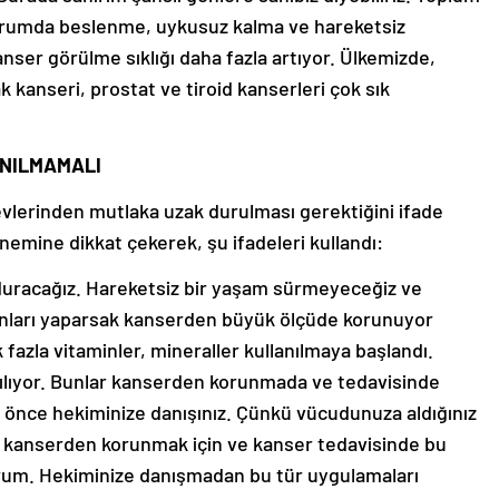
 durumda beslenme, uykusuz kalma ve hareketsiz
anser görülme sıklığı daha fazla artıyor. Ülkemizde,
 kanseri, prostat ve tiroid kanserleri çok sık
ANILMAMALI
vlerinden mutlaka uzak durulması gerektiğini ifade
nemine dikkat çekerek, şu ifadeleri kullandı:
 duracağız. Hareketsiz bir yaşam sürmeyeceğiz ve
nları yaparsak kanserden büyük ölçüde korunuyor
 fazla vitaminler, mineraller kullanılmaya başlandı.
lanılıyor. Bunlar kanserden korunmada ve tedavisinde
an önce hekiminize danışınız. Çünkü vücudunuza aldığınız
ikle kanserden korunmak için ve kanser tedavisinde bu
orum. Hekiminize danışmadan bu tür uygulamaları