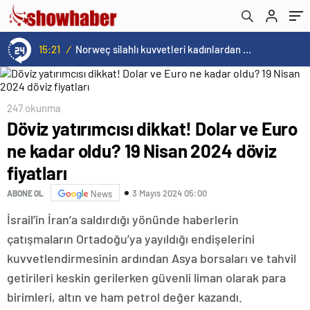
15:21
/
Norweç silahlı kuvvetleri kadınlardan oluşan özel kuvvetler eğitimlerini başlattı.
247 okunma
Döviz yatırımcısı dikkat! Dolar ve Euro
ne kadar oldu? 19 Nisan 2024 döviz
fiyatları
3 Mayıs 2024 05:00
ABONE OL
News
İsrail’in İran’a saldırdığı yönünde haberlerin
çatışmaların Ortadoğu’ya yayıldığı endişelerini
kuvvetlendirmesinin ardından Asya borsaları ve tahvil
getirileri keskin gerilerken güvenli liman olarak para
birimleri, altın ve ham petrol değer kazandı.