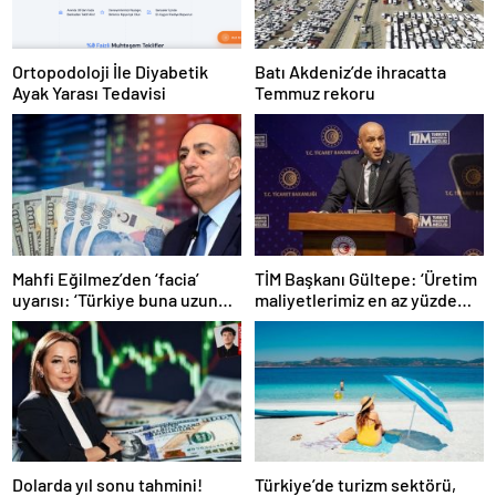
Ortopodoloji İle Diyabetik
Batı Akdeniz’de ihracatta
Ayak Yarası Tedavisi
Temmuz rekoru
Mahfi Eğilmez’den ‘facia’
TİM Başkanı Gültepe: ‘Üretim
uyarısı: ‘Türkiye buna uzun
maliyetlerimiz en az yüzde
süre katlanamaz…’
100 arttı’
Dolarda yıl sonu tahmini!
Türkiye’de turizm sektörü,