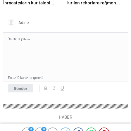
İhracatçıların kur talebi
kırılan rekorlara rağmen
karşılık bulacak mı?
neden durgunluk yaşıyor?
En az 10 karakter gerekli
Gönder
HABER
0
0