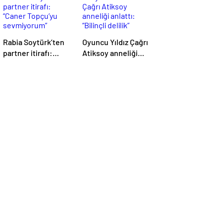
Rabia Soytürk’ten
Oyuncu Yıldız Çağrı
partner itirafı:
Atiksoy anneliği
“Caner Topçu’yu
anlattı: “Bilinçli
sevmiyorum”
delilik”