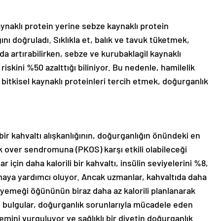
aynaklı protein yerine sebze kaynaklı protein
nı doğruladı. Sıklıkla et, balık ve tavuk tüketmek,
a artırabilirken, sebze ve kurubaklagil kaynaklı
riskini %50 azalttığı biliniyor. Bu nedenle, hamilelik
 bitkisel kaynaklı proteinleri tercih etmek, doğurganlık
bir kahvaltı alışkanlığının, doğurganlığın önündeki en
ik over sendromuna (PKOS) karşı etkili olabileceği
 için daha kalorili bir kahvaltı, insülin seviyelerini %8,
maya yardımcı oluyor. Ancak uzmanlar, kahvaltıda daha
yemeği öğününün biraz daha az kalorili planlanarak
bulgular, doğurganlık sorunlarıyla mücadele eden
nemini vurguluyor ve sağlıklı bir diyetin doğurganlık