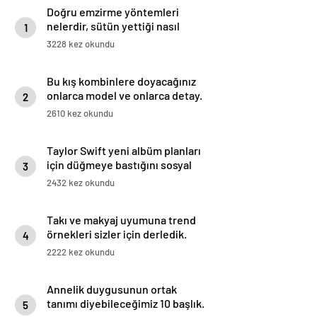
Doğru emzirme yöntemleri
nelerdir, sütün yettiği nasıl
1
anlaşılır?
3228 kez okundu
Bu kış kombinlere doyacağınız
onlarca model ve onlarca detay.
2
2610 kez okundu
Taylor Swift yeni albüm planları
için düğmeye bastığını sosyal
3
medyadan duyurdu!
2432 kez okundu
Takı ve makyaj uyumuna trend
örnekleri sizler için derledik.
4
2222 kez okundu
Annelik duygusunun ortak
tanımı diyebileceğimiz 10 başlık.
5