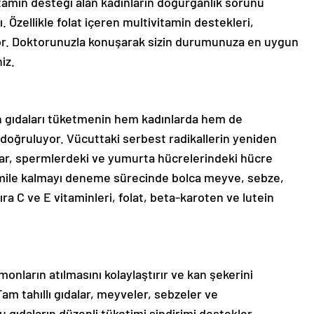
itamin desteği alan kadınların doğurganlık sorunu
 Özellikle folat içeren multivitamin destekleri,
yor. Doktorunuzla konuşarak sizin durumunuza en uygun
iz.
en gıdaları tüketmenin hem kadınlarda hem de
 doğruluyor. Vücuttaki serbest radikallerin yeniden
lar, spermlerdeki ve yumurta hücrelerindeki hücre
amile kalmayı deneme sürecinde bolca meyve, sebze,
 C ve E vitaminleri, folat, beta-karoten ve lutein
rmonların atılmasını kolaylaştırır ve kan şekerini
m tahıllı gıdalar, meyveler, sebzeler ve
Bu gıdaların düzenli tüketimi sindirimi destekler,