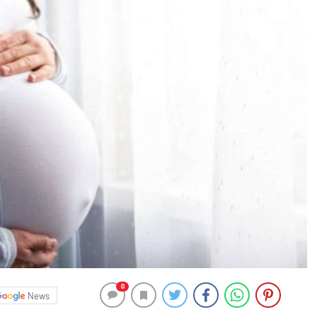
0
News