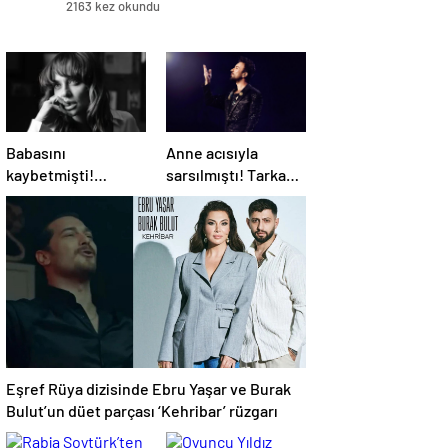
2163 kez okundu
Babasını
Anne acısıyla
kaybetmişti!
sarsılmıştı! Tarkan,
Oyuncu Didem
turnesini neden
Balçın’dan duygusal
bırakmak
paylaşım
istemediğini
açıkladı
Eşref Rüya dizisinde Ebru Yaşar ve Burak
Bulut’un düet parçası ‘Kehribar’ rüzgarı