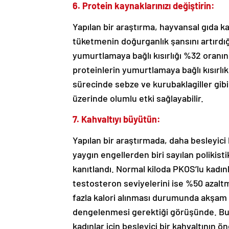
6. Protein kaynaklarınızı değiştirin:
Yapılan bir araştırma, hayvansal gıda k
tüketmenin doğurganlık şansını artırdığı
yumurtlamaya bağlı kısırlığı %32 oranınd
proteinlerin yumurtlamaya bağlı kısırlık 
sürecinde sebze ve kurubaklagiller gibi
üzerinde olumlu etki sağlayabilir.
7. Kahvaltıyı büyütün:
Yapılan bir araştırmada, daha besleyici 
yaygın engellerden biri sayılan polikist
kanıtlandı. Normal kiloda PKOS’lu kadınlar
testosteron seviyelerini ise %50 azalt
fazla kalori alınması durumunda akşam 
dengelenmesi gerektiği görüşünde. Bu 
kadınlar için besleyici bir kahvaltının ö