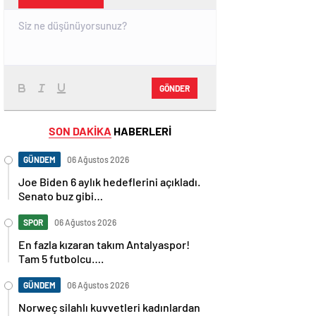
GÖNDER
SON DAKİKA
HABERLERİ
GÜNDEM
06 Ağustos 2026
Joe Biden 6 aylık hedeflerini açıkladı.
Senato buz gibi…
SPOR
06 Ağustos 2026
En fazla kızaran takım Antalyaspor!
Tam 5 futbolcu….
GÜNDEM
06 Ağustos 2026
Norweç silahlı kuvvetleri kadınlardan