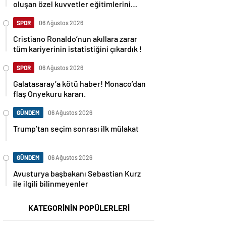
oluşan özel kuvvetler eğitimlerini
başlattı.
SPOR
06 Ağustos 2026
Cristiano Ronaldo’nun akıllara zarar
tüm kariyerinin istatistiğini çıkardık !
SPOR
06 Ağustos 2026
Galatasaray’a kötü haber! Monaco’dan
flaş Onyekuru kararı.
GÜNDEM
06 Ağustos 2026
Trump’tan seçim sonrası ilk mülakat
GÜNDEM
06 Ağustos 2026
Avusturya başbakanı Sebastian Kurz
ile ilgili bilinmeyenler
KATEGORİNİN POPÜLERLERİ