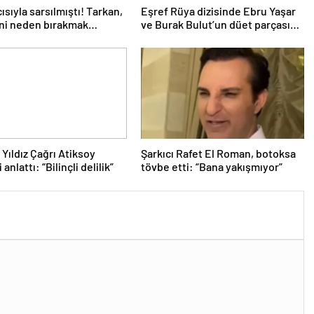
ısıyla sarsılmıştı! Tarkan,
Eşref Rüya dizisinde Ebru Yaşar
ni neden bırakmak
ve Burak Bulut’un düet parçası
iğini açıkladı
‘Kehribar’ rüzgarı
Yıldız Çağrı Atiksoy
Şarkıcı Rafet El Roman, botoksa
 anlattı: “Bilinçli delilik”
tövbe etti: “Bana yakışmıyor”