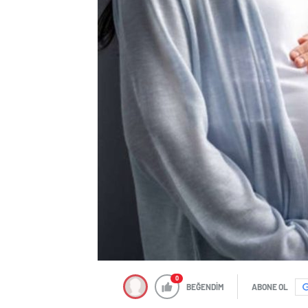
0
BEĞENDİM
ABONE OL