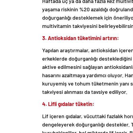
Haftada üç ya da daha fazla kez multiv
yaşama riskinin %20 azaldığı doğrulandı.
doğurganlığı desteklemek için önerili
multivitamin takviyesini belirleyebilirsin
3. Antioksidan tüketimini artırın:
Yapılan araştırmalar, antioksidan içer
erkeklerde doğurganlığı desteklediğini
aktive edilmesini sağlayan antioksidan
hasarını azaltmaya yardımcı oluyor. H
kuruyemiş ve tohum tüketmenin yanı sıra
takviyesi alınması da tavsiye ediliyor.
4. Lifli gıdalar tüketin:
Lif içeren gıdalar, vücuttaki fazlalık ho
dengeleyerek doğurganlığı destekler. Ta
kurubaklagiller, bol miktarda lif içerir. 