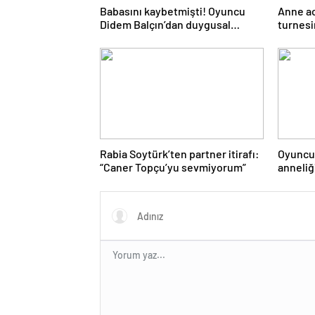
Babasını kaybetmişti! Oyuncu
Anne ac
Didem Balçın’dan duygusal
turnesi
paylaşım
istemed
Rabia Soytürk’ten partner itirafı:
Oyuncu 
“Caner Topçu’yu sevmiyorum”
anneliği