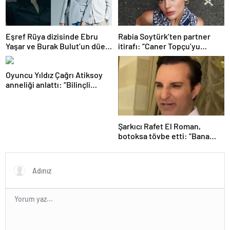
Eşref Rüya dizisinde Ebru
Rabia Soytürk’ten partner
Yaşar ve Burak Bulut’un düet
itirafı: “Caner Topçu’yu
parçası ‘Kehribar’ rüzgarı
sevmiyorum”
Oyuncu Yıldız Çağrı Atiksoy
anneliği anlattı: “Bilinçli
delilik”
Şarkıcı Rafet El Roman,
botoksa tövbe etti: “Bana
yakışmıyor”