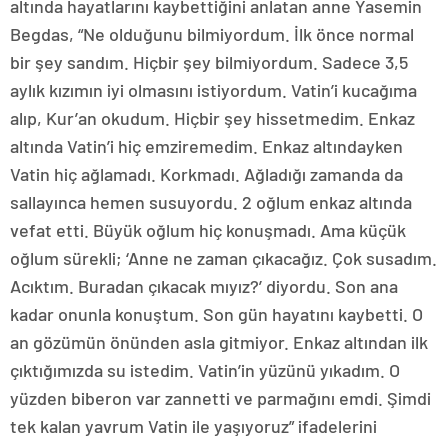
altında hayatlarını kaybettiğini anlatan anne Yasemin
Begdas, “Ne olduğunu bilmiyordum. İlk önce normal
bir şey sandım. Hiçbir şey bilmiyordum. Sadece 3,5
aylık kızımın iyi olmasını istiyordum. Vatin’i kucağıma
alıp, Kur’an okudum. Hiçbir şey hissetmedim. Enkaz
altında Vatin’i hiç emziremedim. Enkaz altındayken
Vatin hiç ağlamadı. Korkmadı. Ağladığı zamanda da
sallayınca hemen susuyordu. 2 oğlum enkaz altında
vefat etti. Büyük oğlum hiç konuşmadı. Ama küçük
oğlum sürekli; ‘Anne ne zaman çıkacağız. Çok susadım.
Acıktım. Buradan çıkacak mıyız?’ diyordu. Son ana
kadar onunla konuştum. Son gün hayatını kaybetti. O
an gözümün önünden asla gitmiyor. Enkaz altından ilk
çıktığımızda su istedim. Vatin’in yüzünü yıkadım. O
yüzden biberon var zannetti ve parmağını emdi. Şimdi
tek kalan yavrum Vatin ile yaşıyoruz” ifadelerini