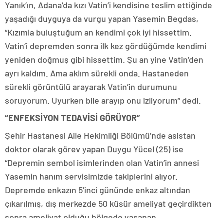
Yanık’ın, Adana’da kızı Vatin’i kendisine teslim ettiğinde
yaşadığı duyguya da vurgu yapan Yasemin Begdas,
“Kızımla buluştuğum an kendimi çok iyi hissettim.
Vatin’i depremden sonra ilk kez gördüğümde kendimi
yeniden doğmuş gibi hissettim. Şu an yine Vatin’den
ayrı kaldım. Ama aklım sürekli onda. Hastaneden
sürekli görüntülü arayarak Vatin’in durumunu
soruyorum. Uyurken bile arayıp onu izliyorum” dedi.
“ENFEKSİYON TEDAVİSİ GÖRÜYOR”
Şehir Hastanesi Aile Hekimliği Bölümü’nde asistan
doktor olarak görev yapan Duygu Yücel (25) ise
“Depremin sembol isimlerinden olan Vatin’in annesi
Yasemin hanım servisimizde takiplerini alıyor.
Depremde enkazın 5’inci gününde enkaz altından
çıkarılmış, dış merkezde 50 küsür ameliyat geçirdikten
sonra ameliyat olduğu bölgede yaşanan