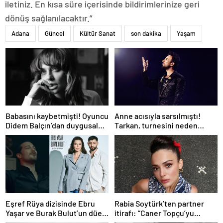
iletiniz. En kısa süre içerisinde bildirimlerinize geri
dönüş sağlanılacaktır.”
Adana
Güncel
Kültür Sanat
son dakika
Yaşam
Babasını kaybetmişti! Oyuncu
Anne acısıyla sarsılmıştı!
Didem Balçın’dan duygusal
Tarkan, turnesini neden
paylaşım
bırakmak istemediğini
açıkladı
Eşref Rüya dizisinde Ebru
Rabia Soytürk’ten partner
Yaşar ve Burak Bulut’un düet
itirafı: “Caner Topçu’yu
parçası ‘Kehribar’ rüzgarı
sevmiyorum”