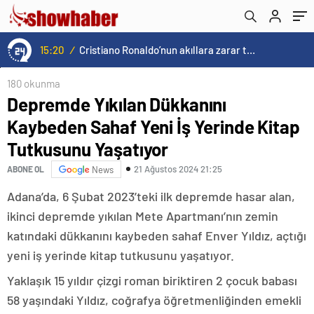
Yaşatıyor
15:20
/
Cristiano Ronaldo’nun akıllara zarar tüm kariyerinin istatistiğini çıkardık !
180 okunma
Depremde Yıkılan Dükkanını
Kaybeden Sahaf Yeni İş Yerinde Kitap
Tutkusunu Yaşatıyor
21 Ağustos 2024 21:25
ABONE OL
News
Adana’da, 6 Şubat 2023’teki ilk depremde hasar alan,
ikinci depremde yıkılan Mete Apartmanı’nın zemin
katındaki dükkanını kaybeden sahaf Enver Yıldız, açtığı
yeni iş yerinde kitap tutkusunu yaşatıyor.
Yaklaşık 15 yıldır çizgi roman biriktiren 2 çocuk babası
58 yaşındaki Yıldız, coğrafya öğretmenliğinden emekli