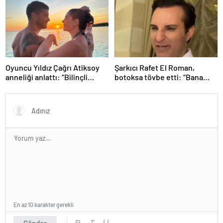
Oyuncu Yıldız Çağrı Atiksoy
Şarkıcı Rafet El Roman,
anneliği anlattı: “Bilinçli
botoksa tövbe etti: “Bana
delilik”
yakışmıyor”
En az 10 karakter gerekli
Gönder