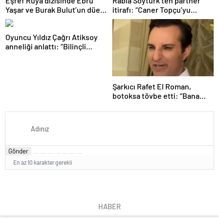
Eşref Rüya dizisinde Ebru
Rabia Soytürk’ten partner
Yaşar ve Burak Bulut’un düet
itirafı: “Caner Topçu’yu
parçası ‘Kehribar’ rüzgarı
sevmiyorum”
Oyuncu Yıldız Çağrı Atiksoy
anneliği anlattı: “Bilinçli
delilik”
Şarkıcı Rafet El Roman,
botoksa tövbe etti: “Bana
yakışmıyor”
Gönder
En az 10 karakter gerekli
HABER