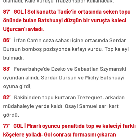
olamadı. Kale vuruşu Trabzonspor kullanacak.
87′ GOL |
Sol kanatta Tadic’in ortasında seken topu
önünde bulan Batshuayi düzgün bir vuruşta kaleci
Uğurcan’ı avladı.
86′
İrfan Can’ın ceza sahası içine ortasında Serdar
Dursun bomboş pozisyonda kafayı vurdu. Top kaleyi
bulmadı.
83′
Fenerbahçe’de Dzeko ve Sebastian Szymanski
oyundan alındı. Serdar Dursun ve Michy Batshuayi
oyuna girdi.
82′
Rakibinden topu kurtaran Trezeguet, arkadan
müdahaleyle yerde kaldı. Osayi Samuel sarı kart
gördü.
77′ GOL |
Mısırlı oyuncu penaltıda top ve kaleciyi farklı
köşelere yolladı. Gol sonrası formasını çıkaran