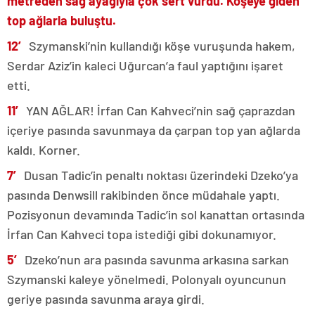
metreden sağ ayağıyla çok sert vurdu. Köşeye giden
top ağlarla buluştu.
12′
Szymanski’nin kullandığı köşe vuruşunda hakem,
Serdar Aziz’in kaleci Uğurcan’a faul yaptığını işaret
etti.
11′
YAN AĞLAR! İrfan Can Kahveci’nin sağ çaprazdan
içeriye pasında savunmaya da çarpan top yan ağlarda
kaldı. Korner.
7′
Dusan Tadic’in penaltı noktası üzerindeki Dzeko’ya
pasında Denwsill rakibinden önce müdahale yaptı.
Pozisyonun devamında Tadic’in sol kanattan ortasında
İrfan Can Kahveci topa istediği gibi dokunamıyor.
5′
Dzeko’nun ara pasında savunma arkasına sarkan
Szymanski kaleye yönelmedi. Polonyalı oyuncunun
geriye pasında savunma araya girdi.