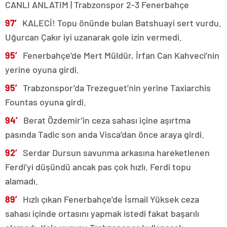
CANLI ANLATIM | Trabzonspor 2-3 Fenerbahçe
97′
KALECİ! Topu önünde bulan Batshuayi sert vurdu.
Uğurcan Çakır iyi uzanarak gole izin vermedi.
95′
Fenerbahçe’de Mert Müldür, İrfan Can Kahveci’nin
yerine oyuna girdi.
95′
Trabzonspor’da Trezeguet’nin yerine Taxiarchis
Fountas oyuna girdi.
94′
Berat Özdemir’in ceza sahası içine aşırtma
pasında Tadic son anda Visca’dan önce araya girdi.
92′
Serdar Dursun savunma arkasına hareketlenen
Ferdi’yi düşündü ancak pas çok hızlı. Ferdi topu
alamadı.
89′
Hızlı çıkan Fenerbahçe’de İsmail Yüksek ceza
sahası içinde ortasını yapmak istedi fakat başarılı