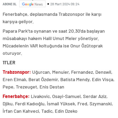
28 Mart 2024 09:24
ABONE OL
News
Fenerbahçe, deplasmanda Trabzonspor ile karşı
karşıya geliyor.
Papara Park’ta oynanan ve saat 20.30’da başlayan
müsabakayı hakem Halil Umut Meler yönetiyor.
Mücadelenin VAR koltuğunda ise Onur Özütoprak
oturuyor.
11’LER
Trabzonspor:
Uğurcan, Menuier, Fernandez, Denswil,
Eren Elmalı, Berat Özdemir, Batista Mendy, Edin Visça,
Pepe, Trezeuget, Enis Destan
Fenerbahçe:
Livakovic, Osayi-Samuel, Serdar Aziz,
Djiku, Ferdi Kadıoğlu, İsmail Yüksek, Fred, Szymanski,
İrfan Can Kahveci, Tadic, Edin Dzeko