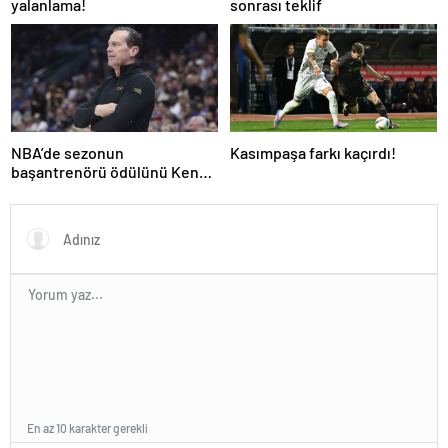
yalanlama!
sonrası teklif
NBA’de sezonun
Kasımpaşa farkı kaçırdı!
başantrenörü ödülünü Kenny
Atkinson kazandı!
En az 10 karakter gerekli