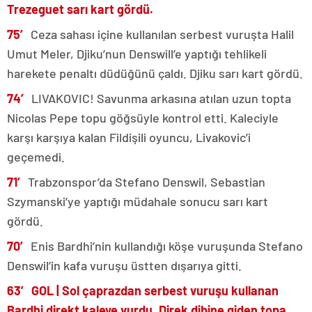
Trezeguet sarı kart gördü.
75′
Ceza sahası içine kullanılan serbest vuruşta Halil
Umut Meler, Djiku’nun Denswill’e yaptığı tehlikeli
harekete penaltı düdüğünü çaldı. Djiku sarı kart gördü.
74′
LIVAKOVIC! Savunma arkasına atılan uzun topta
Nicolas Pepe topu göğsüyle kontrol etti. Kaleciyle
karşı karşıya kalan Fildişili oyuncu, Livakovic’i
geçemedi.
71′
Trabzonspor’da Stefano Denswil, Sebastian
Szymanski’ye yaptığı müdahale sonucu sarı kart
gördü.
70′
Enis Bardhi’nin kullandığı köşe vuruşunda Stefano
Denswil’in kafa vuruşu üstten dışarıya gitti.
63′ GOL |
Sol çaprazdan serbest vuruşu kullanan
Bardhi direkt kaleye vurdu. Direk dibine giden topa