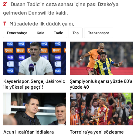
2′
Dusan Tadic’in ceza sahası içine pası Dzeko’ya
gelmeden Denswill’de kaldı.
1′
Mücadelede ilk düdük çaldı.
Fenerbahçe
Kale
Tadic
Top
Trabzonspor
Kayserispor, Sergej Jakirovic
Şampiyonluk şansı yüzde 60’a
ile yükselişe geçti!
yüzde 40
Acun Ilıcalı’dan iddialara
Torreira’ya yeni sözleşme