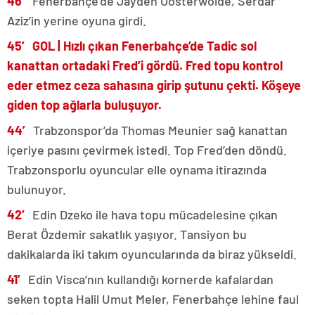
46′
Fenerbahçe’de Jayden Oosterwolde, Serdar
Aziz’in yerine oyuna girdi.
45′ GOL | Hızlı çıkan Fenerbahçe’de Tadic sol
kanattan ortadaki Fred’i gördü. Fred topu kontrol
eder etmez ceza sahasına girip şutunu çekti. Köşeye
giden top ağlarla buluşuyor.
44′
Trabzonspor’da Thomas Meunier sağ kanattan
içeriye pasını çevirmek istedi. Top Fred’den döndü.
Trabzonsporlu oyuncular elle oynama itirazında
bulunuyor.
42′
Edin Dzeko ile hava topu mücadelesine çıkan
Berat Özdemir sakatlık yaşıyor. Tansiyon bu
dakikalarda iki takım oyuncularında da biraz yükseldi.
41′
Edin Visca’nın kullandığı kornerde kafalardan
seken topta Halil Umut Meler, Fenerbahçe lehine faul