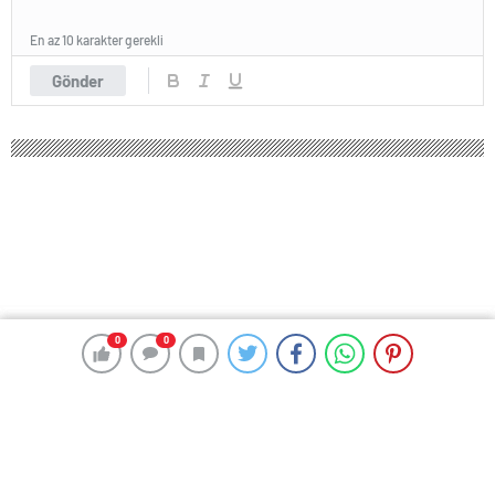
En az 10 karakter gerekli
Gönder
0
0
0
0
222 okunma