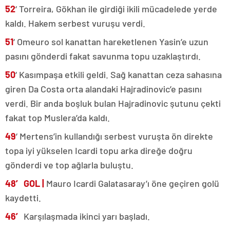
52
‘ Torreira, Gökhan ile girdiği ikili mücadelede yerde
kaldı. Hakem serbest vuruşu verdi.
51
‘ Omeuro sol kanattan hareketlenen Yasin’e uzun
pasını gönderdi fakat savunma topu uzaklaştırdı.
50
‘ Kasımpaşa etkili geldi. Sağ kanattan ceza sahasına
giren Da Costa orta alandaki Hajradinovic’e pasını
verdi. Bir anda boşluk bulan Hajradinovic şutunu çekti
fakat top Muslera’da kaldı.
49
‘ Mertens’in kullandığı serbest vuruşta ön direkte
topa iyi yükselen Icardi topu arka direğe doğru
gönderdi ve top ağlarla buluştu.
48′ GOL |
Mauro Icardi Galatasaray’ı öne geçiren golü
kaydetti.
46′
Karşılaşmada ikinci yarı başladı.