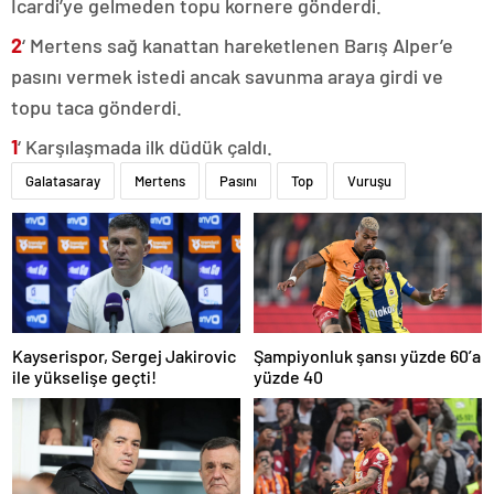
Icardi’ye gelmeden topu kornere gönderdi.
2
‘ Mertens sağ kanattan hareketlenen Barış Alper’e
pasını vermek istedi ancak savunma araya girdi ve
topu taca gönderdi.
1
‘ Karşılaşmada ilk düdük çaldı.
Galatasaray
Mertens
Pasını
Top
Vuruşu
Kayserispor, Sergej Jakirovic
Şampiyonluk şansı yüzde 60’a
ile yükselişe geçti!
yüzde 40