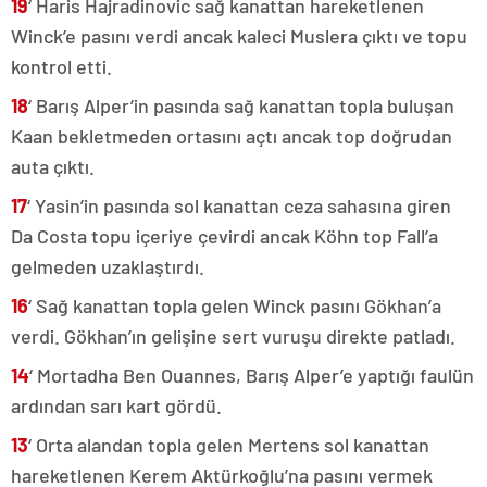
19
‘ Haris Hajradinovic sağ kanattan hareketlenen
Winck’e pasını verdi ancak kaleci Muslera çıktı ve topu
kontrol etti.
18
‘ Barış Alper’in pasında sağ kanattan topla buluşan
Kaan bekletmeden ortasını açtı ancak top doğrudan
auta çıktı.
17
‘ Yasin’in pasında sol kanattan ceza sahasına giren
Da Costa topu içeriye çevirdi ancak Köhn top Fall’a
gelmeden uzaklaştırdı.
16
‘ Sağ kanattan topla gelen Winck pasını Gökhan’a
verdi. Gökhan’ın gelişine sert vuruşu direkte patladı.
14
‘ Mortadha Ben Ouannes, Barış Alper’e yaptığı faulün
ardından sarı kart gördü.
13
‘ Orta alandan topla gelen Mertens sol kanattan
hareketlenen Kerem Aktürkoğlu’na pasını vermek