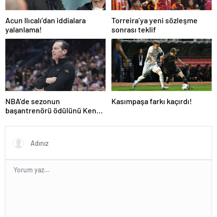
Acun Ilıcalı’dan iddialara
Torreira’ya yeni sözleşme
yalanlama!
sonrası teklif
NBA’de sezonun
Kasımpaşa farkı kaçırdı!
başantrenörü ödülünü Kenny
Atkinson kazandı!