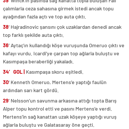
39
‘ Winck’in pasında sağ kanatta topla buluşan Fall
çalımlarla ceza sahasına girmek istedi ancak topu
ayağından fazla açtı ve top auta çıktı.
38
‘ Hajradinovic şansını çok uzaklardan denedi ancak
top farklı şekilde auta çıktı.
36
‘ Aytaç’ın kullandığı köşe vuruşunda Omeruo çıktı ve
kafayı vurdu. Icardi’ye çarpan top ağlarla buluştu ve
Kasımpaşa beraberliği yakaladı.
34′ GOL |
Kasımpaşa skoru eşitledi.
30
‘ Kenneth Omeruo, Mertens’e yaptığı faulün
ardından sarı kart gördü.
29
‘ Nelsson’un savunma arkasına attığı topta Barış
Alper topu kontrol etti ve pasını Mertens’e verdi.
Mertens’in sağ kanattan uzak köşeye yaptığı vuruş
ağlarla buluştu ve Galatasaray öne geçti.