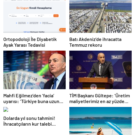
Ortopodoloji İle Diyabetik
Batı Akdeniz’de ihracatta
Ayak Yarası Tedavisi
Temmuz rekoru
Mahfi Eğilmez’den ‘facia’
TİM Başkanı Gültepe: ‘Üretim
uyarısı: ‘Türkiye buna uzun
maliyetlerimiz en az yüzde
süre katlanamaz…’
100 arttı’
Dolarda yıl sonu tahmini!
İhracatçıların kur talebi
karşılık bulacak mı?