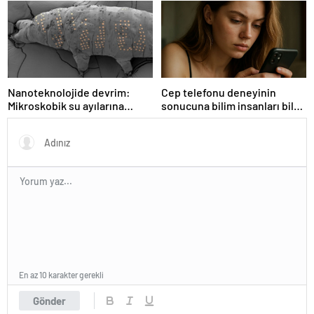
bırakıyor
Nanoteknolojide devrim:
Cep telefonu deneyinin
Mikroskobik su ayılarına
sonucuna bilim insanları bile
dövme yaptılar
şaşırdı
En az 10 karakter gerekli
Gönder