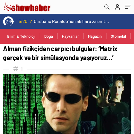
15:20
/
Cristiano Ronaldo’nun akıllara zarar tüm kariyerinin istatistiğini çıkardık !
Bilim & Teknoloji
Doğa
Hayvanlar
Magazin
Otomobil
Alman fizikçiden çarpıcı bulgular: ‘Matrix
gerçek ve bir simülasyonda yaşıyoruz…’
1