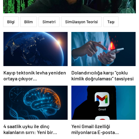
Bilgi
Bilim
Simetri
Simülasyon Teorisi
Taşı
Kayıp tektonik levha yeniden
Dolandırıcılığa karşı “çoklu
ortaya çıkıyor…
kimlik doğrulaması” tavsiyesi
4 saatlik uyku ile dinç
Yeni Gmail özelliği
kalanların sırrı: Yeni bir
milyonlarca E-posta
genetik mutasyon keşfedildi
kullanıcısını saldırıya açık