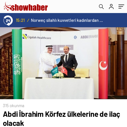
15:21
/
Norweç silahlı kuvvetleri kadınlardan oluşan özel kuvvetler eğitimlerini başlattı.
315 okunma
Abdi İbrahim Körfez ülkelerine de ilaç
olacak