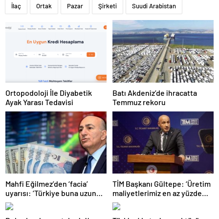
İlaç
Ortak
Pazar
Şirketi
Suudi Arabistan
Ortopodoloji İle Diyabetik
Batı Akdeniz’de ihracatta
Ayak Yarası Tedavisi
Temmuz rekoru
Mahfi Eğilmez’den ‘facia’
TİM Başkanı Gültepe: ‘Üretim
uyarısı: ‘Türkiye buna uzun
maliyetlerimiz en az yüzde
süre katlanamaz…’
100 arttı’