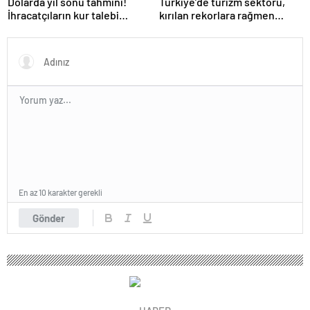
Dolarda yıl sonu tahmini!
Türkiye’de turizm sektörü,
İhracatçıların kur talebi
kırılan rekorlara rağmen
karşılık bulacak mı?
neden durgunluk yaşıyor?
En az 10 karakter gerekli
Gönder