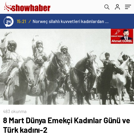
Sirmen’i uğurluyoruz
15:21
/
Norweç silahlı kuvvetleri kadınlardan oluşan özel kuvvetler eğitimlerini başlattı.
483 okunma
8 Mart Dünya Emekçi Kadınlar Günü ve
Türk kadını-2