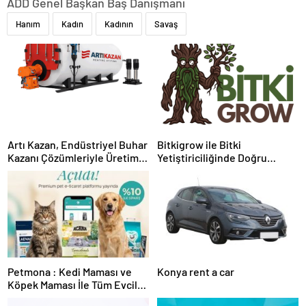
ADD Genel Başkan Baş Danışmanı
Hanım
Kadın
Kadının
Savaş
Artı Kazan, Endüstriyel Buhar
Bitkigrow ile Bitki
Kazanı Çözümleriyle Üretim
Yetiştiriciliğinde Doğru
Tesislerine Verimli Sistemler
Ekipman ve Ürün Seçimi
Sunuyor
Petmona : Kedi Maması ve
Konya rent a car
Köpek Maması İle Tüm Evcil
Hayvan Ürünleri