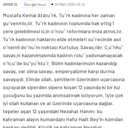
30 Mart 2024 10:12
ABONE OL
News
Mustafa Kemal Atatu¨rk, Tu¨rk kadınına her zaman
gu¨venmis¸tir. Tu¨rk kadınının toplumda hak ettigˆi
yere gelebilmesi ic¸in o¨ncu¨ reformlara imza atmıs¸tır.
Tu¨rk kadınının haklarını elde etmeleri su¨recinde asıl
o¨nemli do¨nu¨m noktası Kurtulus¸ Savas¸ı’dır. C¸u¨nku¨
savas¸ın kazanılmasında kadının rolu¨ yadsınamayacak
o¨lc¸u¨de bu¨yu¨ktu¨r. Bizim kadınlarımızın kazandığı
savaş, var olma savaşı, emperyalizme karşı durma
savaşıydı. Elinde silah, şehitlerin üzerinden uçarcasına
sıçrayarak siperden sipere koşan 12 yaşında ki bir kız
çocuğunu bu yazımda anımsatmak istiyorum. İşte çok
iyi silah kullanan ve at üzerinde uçarcasına dağlar,
tepeler aşan 12 yaşındaki Nezahat Hanım; bu
kahraman alayın kumandanı Hafız Halit Bey’in kızından
başkası değildi. Küçük ve kahraman Nezahat,