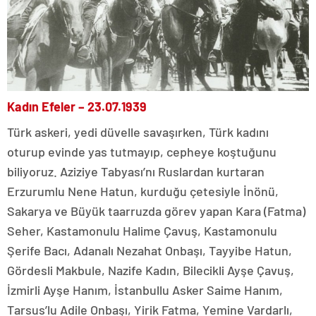
Kadın Efeler – 23.07.1939
Türk askeri, yedi düvelle savaşırken, Türk kadını
oturup evinde yas tutmayıp, cepheye koştuğunu
biliyoruz. Aziziye Tabyası’nı Ruslardan kurtaran
Erzurumlu Nene Hatun, kurduğu çetesiyle İnönü,
Sakarya ve Büyük taarruzda görev yapan Kara (Fatma)
Seher, Kastamonulu Halime Çavuş, Kastamonulu
Şerife Bacı, Adanalı Nezahat Onbaşı, Tayyibe Hatun,
Gördesli Makbule, Nazife Kadın, Bilecikli Ayşe Çavuş,
İzmirli Ayşe Hanım, İstanbullu Asker Saime Hanım,
Tarsus’lu Adile Onbaşı, Yirik Fatma, Yemine Vardarlı,