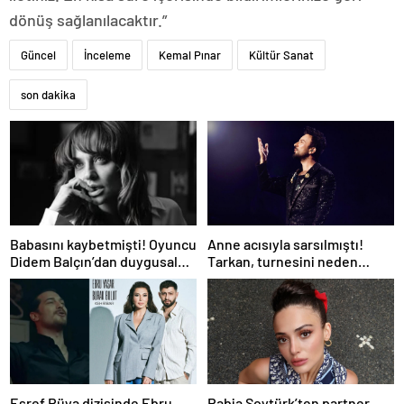
dönüş sağlanılacaktır.”
Güncel
İnceleme
Kemal Pınar
Kültür Sanat
son dakika
Babasını kaybetmişti! Oyuncu
Anne acısıyla sarsılmıştı!
Didem Balçın’dan duygusal
Tarkan, turnesini neden
paylaşım
bırakmak istemediğini
açıkladı
Eşref Rüya dizisinde Ebru
Rabia Soytürk’ten partner