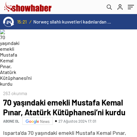
15:21
/
Norweç silahlı kuvvetleri kadınlardan oluşan özel kuvvetler eğitimlerini başlattı.
263 okunma
70 yaşındaki emekli Mustafa Kemal
Pınar, Atatürk Kütüphanesi’ni kurdu
27 Ağustos 2024 17:01
ABONE OL
News
Isparta’da 70 yaşındaki emekli Mustafa Kemal Pınar,