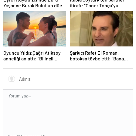
Yaşar ve Burak Bulut’un düet
itirafı: “Caner Topçu’yu
parçası ‘Kehribar’ rüzgarı
sevmiyorum”
Oyuncu Yıldız Çağrı Atiksoy
Şarkıcı Rafet El Roman,
anneliği anlattı: “Bilinçli
botoksa tövbe etti: “Bana
delilik”
yakışmıyor”