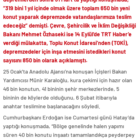
“319 bini 1 yıl içinde olmak üzere toplam 650 bin yeni
konut yaparak depremzede vatandaşlarımıza teslim
edeceğiz” demişti. Çevre, Şehircilik ve İklim Değişikliği
Bakanı Mehmet Özhaseki ise 14 Eylül’de TRT Haber’e
verdiği mülakatta, Toplu Konut İdaresi’nden (TOKİ),
depremzedeler için inşa etmesini istedikleri konut
sayısını 850 bin olarak açıklamıştı.
25 Ocak’ta Anadolu Ajansı’na konuşan İçişleri Bakan
Yardımcısı Münir Karaloğlu, kura çekimi için hazır olan
46 bin konutun, 41 bininin şehir merkezlerinde, 5
bininin de köylerde olduğunu, 6 Şubat itibarıyla
anahtar teslimine başlanacağını söyledi.
Cumhurbaşkanı Erdoğan ise Cumartesi günü Hatay’da
yaptığı konuşmada, “Bölge genelinde halen yapımı
süren 40 bin konutu inşaatı tamamlandıkça peyderpey