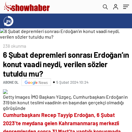
238 okunma
6 Şubat depremleri sonrası Erdoğan’ın
konut vaadi neydi, verilen sözler
tutuldu mu?
5 Şubat 2024 10:24
ABONE OL
News
Getty Images İMO Başkanı Yüzgeç, Cumhurbaşkanı Erdoğan’ın
319 bin konut teslimi vaadinin en başından gerçekçi olmadığı
görüşünde
Cumhurbaşkanı Recep Tayyip Erdoğan, 6 Şubat
2023’te meydana gelen Kahramanmaraş merkezli
depremlerden sonra 31 Mart’ta yaptığı konuşmada,