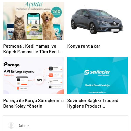
Tesislerine Verimli Sistemler
Ekipman ve Ürün Seçimi
Sunuyor
Petmona : Kedi Maması ve
Konya rent a car
Köpek Maması İle Tüm Evcil
Hayvan Ürünleri
Porego ile Kargo Süreçlerinizi
Sevinçler Sağlık: Trusted
Daha Kolay Yönetin
Hygiene Product
Manufacturer in Turkey