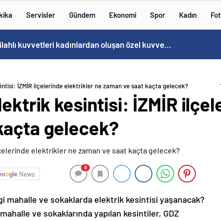
kika
Servisler
Gündem
Ekonomi
Spor
Kadın
Fot
Norweç silahlı kuvvetleri kadınlardan oluşan özel kuvvetler eğitimlerini başlattı.
intisi: İZMİR ilçelerinde elektrikler ne zaman ve saat kaçta gelecek?
ektrik kesintisi: İZMİR ilçel
kaçta gelecek?
0
News
i mahalle ve sokaklarda elektrik kesintisi yaşanacak?
 mahalle ve sokaklarında yapılan kesintiler, GDZ