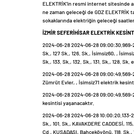
ELEKTRİK’in resmi internet sitesinde anl
ne zaman geleceği de GDZ ELEKTRİK taraf
sokaklarında elektriğin geleceği saatl
İZMİR SEFERİHİSAR ELEKTRİK KESİNTİ
2024-06-28 2024-06-28 09:00:30.969-20
Sk., 127 Sk., 126. Sk., İsimsiz60, , İsimsi
Sk., 133. Sk., 132. Sk., 131. Sk., 128. Sk.
2024-06-28 2024-06-28 09:00:49.569-20
Zümrüt Evler, , İsimsiz71 elektrik kesint
2024-06-28 2024-06-28 09:00:49.569-20
kesintisi yaşanacaktır.
2024-06-28 2024-06-28 10:00:20.133-20
Sk., 101. Sk., KAVAKDERE CADDESİ, 115
Cd., KUŞADASI, Bahçeköyönü, 118. Sk., 116/1