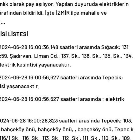
ık olarak paylaşılıyor. Yapılan duyuruda elektriklerin
ından bildirildi. İşte İZMİR ilçe mahalle ve
er…
Sİ LİSTESİ
24-06-28 16:00:36.148 saatleri arasında Sığacık; 131
z59, Şadırvan, Liman Cd., 137. Sk., 136. Sk., 135. Sk., 134.
 elektrik kesintisi yaşanacaktır.
24-06-28 16:00:56.627 saatleri arasında Tepecik;
isi yaşanacaktır.
24-06-28 16:00:56.627 saatleri arasında ; elektrik
24-06-28 16:00:28.823 saatleri arasında Tepecik; 103.
, bahçeköy önü, bahçeköy önü, , bahçeköy önü, Tepecik
 Sk., 116. Sk., 113. Sk., 112. Sk., 111. Sk., 110. Sk., 109.