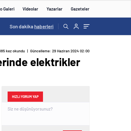
o Galeri
Videolar
Yazarlar
Gazeteler
15:20
Son dakika
/
haberleri
185 kez okundu
|
Güncelleme: 29 Haziran 2024 02:00
erinde elektrikler
HIZLI YORUM YAP