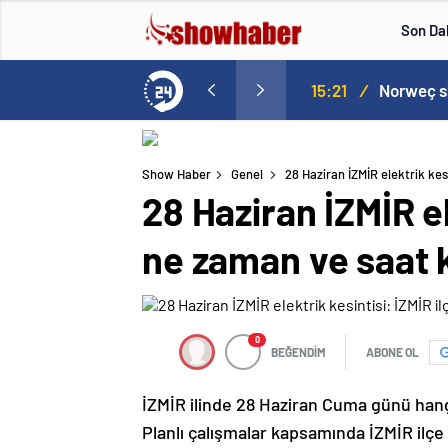
Son Da
aspor! Tam 5 futbolcu….
15:21
/
Show Haber
Genel
28 Haziran İZMİR elektrik kes
28 Haziran İZMİR el
ne zaman ve saat 
0
BEĞENDİM
ABONE OL
İZMİR ilinde 28 Haziran Cuma günü hang
Planlı çalışmalar kapsamında İZMİR ilçe