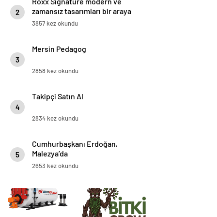
Roxx Signature modern ve
zamansız tasarımları bir araya
2
getiriyor
3857 kez okundu
Mersin Pedagog
3
2858 kez okundu
Takipçi Satın Al
4
2834 kez okundu
Cumhurbaşkanı Erdoğan,
Malezya’da
5
2653 kez okundu