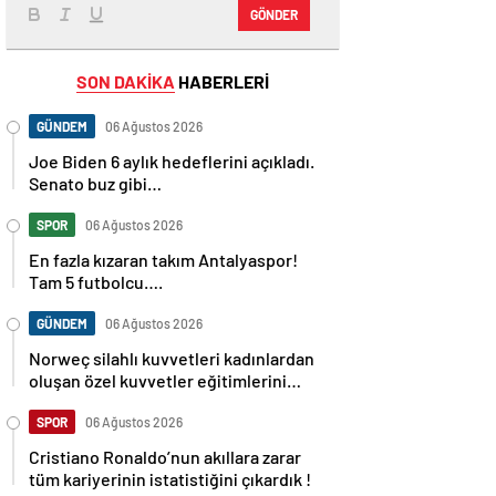
GÖNDER
SON DAKİKA
HABERLERİ
GÜNDEM
06 Ağustos 2026
Joe Biden 6 aylık hedeflerini açıkladı.
Senato buz gibi…
SPOR
06 Ağustos 2026
En fazla kızaran takım Antalyaspor!
Tam 5 futbolcu….
GÜNDEM
06 Ağustos 2026
Norweç silahlı kuvvetleri kadınlardan
oluşan özel kuvvetler eğitimlerini
başlattı.
SPOR
06 Ağustos 2026
Cristiano Ronaldo’nun akıllara zarar
tüm kariyerinin istatistiğini çıkardık !