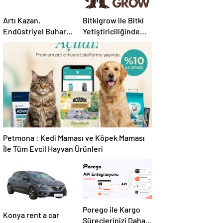
Artı Kazan,
Bitkigrow ile Bitki
Endüstriyel Buhar
Yetiştiriciliğinde
Kazanı
Doğru Ekipman ve
Çözümleriyle
Ürün Seçimi
Üretim Tesislerine
Verimli Sistemler
Sunuyor
Petmona : Kedi Maması ve Köpek Maması
İle Tüm Evcil Hayvan Ürünleri
Porego ile Kargo
Konya rent a car
Süreçlerinizi Daha