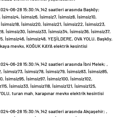
24-06-28 15:30:14.142 saatleri arasında Başköy;
 İsimsiz4, İsimsiz6, İsimsiz7, İsimsiz8, İsimsiz10,
, İsimsiz18, İsimsiz20, İsimsiz21, İsimsiz22, İsimsiz23,
8, İsimsiz30, İsimsiz33, İsimsiz34, İsimsiz36, İsimsiz37,
z45, İsimsiz46, İsimsiz48, YEŞİLDERE, OVA YOLU, Başköy,
kkaya mevkıı, KOĞUK KAYA elektrik kesintisi
4-06-28 15:30:14.142 saatleri arasında İbni Melek; ,
2, İsimsiz73, İsimsiz78, İsimsiz79, İsimsiz83, İsimsiz85,
0, İsimsiz95, İsimsiz97, İsimsiz100, İsimsiz102,
z115, İsimsiz33, İsimsiz118, İsimsiz121, İsimsiz125,
YOLU, turan mah. karapınar mevkıı elektrik kesintisi
24-06-28 15:30:14.142 saatleri arasında Akçaşehir; ,