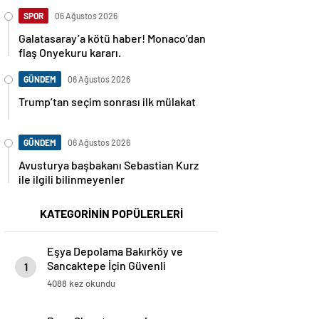
SPOR
06 Ağustos 2026
Galatasaray’a kötü haber! Monaco’dan
flaş Onyekuru kararı.
GÜNDEM
06 Ağustos 2026
Trump’tan seçim sonrası ilk mülakat
GÜNDEM
06 Ağustos 2026
Avusturya başbakanı Sebastian Kurz
ile ilgili bilinmeyenler
KATEGORİNİN POPÜLERLERİ
Eşya Depolama Bakırköy ve
Sancaktepe İçin Güvenli
1
İklimlendirmeli Çözüm
4088 kez okundu