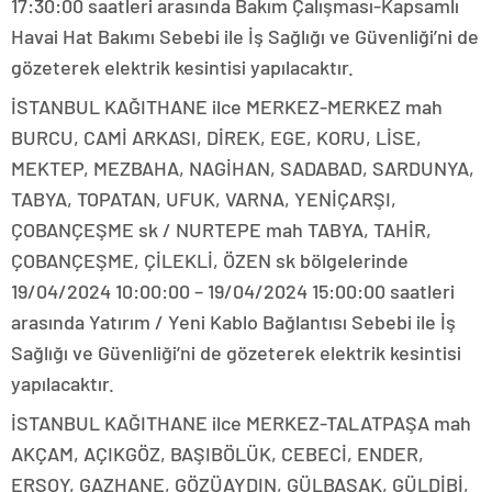
17:30:00 saatleri arasında Bakım Çalışması-Kapsamlı
Havai Hat Bakımı Sebebi ile İş Sağlığı ve Güvenliği’ni de
gözeterek elektrik kesintisi yapılacaktır.
İSTANBUL KAĞITHANE ilce MERKEZ-MERKEZ mah
BURCU, CAMİ ARKASI, DİREK, EGE, KORU, LİSE,
MEKTEP, MEZBAHA, NAGİHAN, SADABAD, SARDUNYA,
TABYA, TOPATAN, UFUK, VARNA, YENİÇARŞI,
ÇOBANÇEŞME sk / NURTEPE mah TABYA, TAHİR,
ÇOBANÇEŞME, ÇİLEKLİ, ÖZEN sk bölgelerinde
19/04/2024 10:00:00 – 19/04/2024 15:00:00 saatleri
arasında Yatırım / Yeni Kablo Bağlantısı Sebebi ile İş
Sağlığı ve Güvenliği’ni de gözeterek elektrik kesintisi
yapılacaktır.
İSTANBUL KAĞITHANE ilce MERKEZ-TALATPAŞA mah
AKÇAM, AÇIKGÖZ, BAŞIBÖLÜK, CEBECİ, ENDER,
ERSOY, GAZHANE, GÖZÜAYDIN, GÜLBAŞAK, GÜLDİBİ,