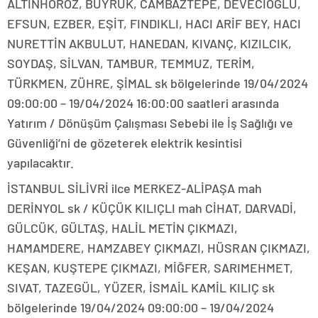
ALTINHOROZ, BUYRUK, CAMBAZTEPE, DEVECİOĞLU,
EFSUN, EZBER, EŞİT, FINDIKLI, HACI ARİF BEY, HACI
NURETTİN AKBULUT, HANEDAN, KIVANÇ, KIZILCIK,
SOYDAŞ, SİLVAN, TAMBUR, TEMMUZ, TERİM,
TÜRKMEN, ZÜHRE, ŞİMAL sk bölgelerinde 19/04/2024
09:00:00 – 19/04/2024 16:00:00 saatleri arasında
Yatırım / Dönüşüm Çalışması Sebebi ile İş Sağlığı ve
Güvenliği’ni de gözeterek elektrik kesintisi
yapılacaktır.
İSTANBUL SİLİVRİ ilce MERKEZ-ALİPAŞA mah
DERİNYOL sk / KÜÇÜK KILIÇLI mah CİHAT, DARVADİ,
GÜLCÜK, GÜLTAŞ, HALİL METİN ÇIKMAZI,
HAMAMDERE, HAMZABEY ÇIKMAZI, HÜSRAN ÇIKMAZI,
KEŞAN, KUŞTEPE ÇIKMAZI, MİĞFER, SARIMEHMET,
SIVAT, TAZEGÜL, YÜZER, İSMAİL KAMİL KILIÇ sk
bölgelerinde 19/04/2024 09:00:00 – 19/04/2024