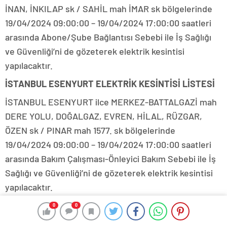
İNAN, İNKILAP sk / SAHİL mah İMAR sk bölgelerinde
19/04/2024 09:00:00 – 19/04/2024 17:00:00 saatleri
arasında Abone/Şube Bağlantısı Sebebi ile İş Sağlığı
ve Güvenliği’ni de gözeterek elektrik kesintisi
yapılacaktır.
İSTANBUL ESENYURT ELEKTRİK KESİNTİSİ LİSTESİ
İSTANBUL ESENYURT ilce MERKEZ-BATTALGAZİ mah
DERE YOLU, DOĞALGAZ, EVREN, HİLAL, RÜZGAR,
ÖZEN sk / PINAR mah 1577. sk bölgelerinde
19/04/2024 09:00:00 – 19/04/2024 17:00:00 saatleri
arasında Bakım Çalışması-Önleyici Bakım Sebebi ile İş
Sağlığı ve Güvenliği’ni de gözeterek elektrik kesintisi
yapılacaktır.
İSTANBUL BAŞAKŞEHİR ilce MERKEZ-BAHÇEŞEHİR 2.
0
0
KISIM mah ADA, DENİZ, DENİZYILDIZI, OKYANUS,