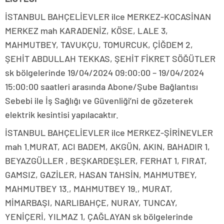
İSTANBUL BAHÇELİEVLER ilce MERKEZ-KOCASİNAN
MERKEZ mah KARADENİZ, KÖSE, LALE 3,
MAHMUTBEY, TAVUKÇU, TOMURCUK, ÇİĞDEM 2,
ŞEHİT ABDULLAH TEKKAS, ŞEHİT FİKRET SÖĞÜTLER
sk bölgelerinde 19/04/2024 09:00:00 – 19/04/2024
15:00:00 saatleri arasında Abone/Şube Bağlantısı
Sebebi ile İş Sağlığı ve Güvenliği’ni de gözeterek
elektrik kesintisi yapılacaktır.
İSTANBUL BAHÇELİEVLER ilce MERKEZ-ŞİRİNEVLER
mah 1.MURAT, ACI BADEM, AKGÜN, AKIN, BAHADIR 1,
BEYAZGÜLLER , BEŞKARDEŞLER, FERHAT 1, FIRAT,
GAMSIZ, GAZİLER, HASAN TAHSİN, MAHMUTBEY,
MAHMUTBEY 13., MAHMUTBEY 19., MURAT,
MİMARBAŞI, NARLIBAHÇE, NURAY, TUNCAY,
YENİÇERİ, YILMAZ 1, ÇAĞLAYAN sk bölgelerinde