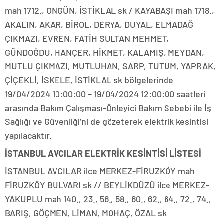
mah 1712., ONGÜN, İSTİKLAL sk / KAYABAŞI mah 1718.,
AKALIN, AKAR, BİROL, DERYA, DUYAL, ELMADAĞ
ÇIKMAZI, EVREN, FATİH SULTAN MEHMET,
GÜNDOĞDU, HANÇER, HİKMET, KALAMIŞ, MEYDAN,
MUTLU ÇIKMAZI, MUTLUHAN, SARP, TUTUM, YAPRAK,
ÇİÇEKLİ, İSKELE, İSTİKLAL sk bölgelerinde
19/04/2024 10:00:00 – 19/04/2024 12:00:00 saatleri
arasında Bakım Çalışması-Önleyici Bakım Sebebi ile İş
Sağlığı ve Güvenliği’ni de gözeterek elektrik kesintisi
yapılacaktır.
İSTANBUL AVCILAR ELEKTRİK KESİNTİSİ LİSTESİ
İSTANBUL AVCILAR ilce MERKEZ-FİRUZKÖY mah
FİRUZKÖY BULVARI sk // BEYLİKDÜZÜ ilce MERKEZ-
YAKUPLU mah 140., 23., 56., 58., 60., 62., 64., 72., 74.,
BARIŞ, GÖÇMEN, LİMAN, MOHAÇ, ÖZAL sk