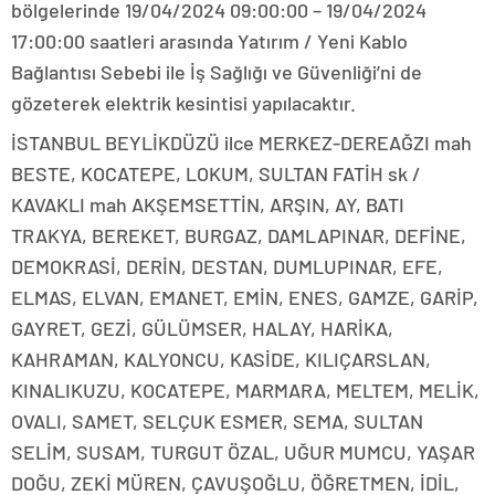
bölgelerinde 19/04/2024 09:00:00 – 19/04/2024
17:00:00 saatleri arasında Yatırım / Yeni Kablo
Bağlantısı Sebebi ile İş Sağlığı ve Güvenliği’ni de
gözeterek elektrik kesintisi yapılacaktır.
İSTANBUL BEYLİKDÜZÜ ilce MERKEZ-DEREAĞZI mah
BESTE, KOCATEPE, LOKUM, SULTAN FATİH sk /
KAVAKLI mah AKŞEMSETTİN, ARŞIN, AY, BATI
TRAKYA, BEREKET, BURGAZ, DAMLAPINAR, DEFİNE,
DEMOKRASİ, DERİN, DESTAN, DUMLUPINAR, EFE,
ELMAS, ELVAN, EMANET, EMİN, ENES, GAMZE, GARİP,
GAYRET, GEZİ, GÜLÜMSER, HALAY, HARİKA,
KAHRAMAN, KALYONCU, KASİDE, KILIÇARSLAN,
KINALIKUZU, KOCATEPE, MARMARA, MELTEM, MELİK,
OVALI, SAMET, SELÇUK ESMER, SEMA, SULTAN
SELİM, SUSAM, TURGUT ÖZAL, UĞUR MUMCU, YAŞAR
DOĞU, ZEKİ MÜREN, ÇAVUŞOĞLU, ÖĞRETMEN, İDİL,