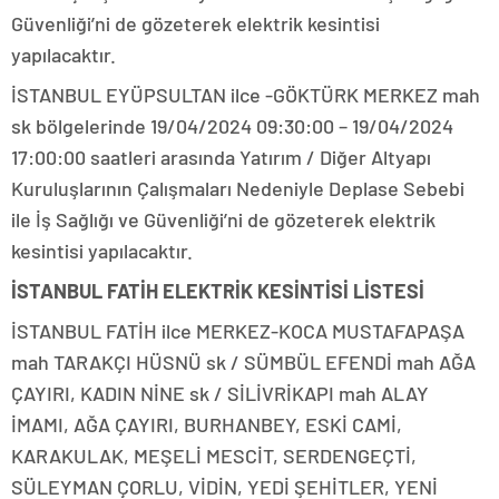
Güvenliği’ni de gözeterek elektrik kesintisi
yapılacaktır.
İSTANBUL EYÜPSULTAN ilce -GÖKTÜRK MERKEZ mah
sk bölgelerinde 19/04/2024 09:30:00 – 19/04/2024
17:00:00 saatleri arasında Yatırım / Diğer Altyapı
Kuruluşlarının Çalışmaları Nedeniyle Deplase Sebebi
ile İş Sağlığı ve Güvenliği’ni de gözeterek elektrik
kesintisi yapılacaktır.
İSTANBUL FATİH ELEKTRİK KESİNTİSİ LİSTESİ
İSTANBUL FATİH ilce MERKEZ-KOCA MUSTAFAPAŞA
mah TARAKÇI HÜSNÜ sk / SÜMBÜL EFENDİ mah AĞA
ÇAYIRI, KADIN NİNE sk / SİLİVRİKAPI mah ALAY
İMAMI, AĞA ÇAYIRI, BURHANBEY, ESKİ CAMİ,
KARAKULAK, MEŞELİ MESCİT, SERDENGEÇTİ,
SÜLEYMAN ÇORLU, VİDİN, YEDİ ŞEHİTLER, YENİ