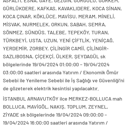
ASFALTI, ESNA, GAYE, GEZGİN, GÖRGÜLÜ, GÖRKEM,
GÜRLÜKDERE, KAFKAS, KAVAKLIDERE, KOCA SİNAN,
KOCA ÇINAR, KÖKLÜCE, MAVİSU, MERAM, MİNELİ,
MİSVAK, NURMELEK, ORKUN, SABAH, SEMRA,
SÖNMEZ, SÜNDÜS, TALEBE, TEPEKÖY, TURAN,
TÜRKBEYİ, USTA, UZUN, YENİ ÇİFTLİK, YENİÇAĞ,
YERDEMİR, ZORBEY, ÇİLİNGİR CAMİİ, ÇİLİNGİR-
SAZLIBOSNA, ÇİÇEKÇİ, ÜLKER, ŞEYDAGÜL sk
bölgelerinde 19/04/2024 01:00:00 – 19/04/2024
03:00:00 saatleri arasında Yatırım / Ekonomik Ömür
Sebebi ile Yenileme Sebebi ile İş Sağlığı ve Güvenliği’ni
de gözeterek elektrik kesintisi yapılacaktır.
İSTANBUL ARNAVUTKÖY ilce MERKEZ-BOLLUCA mah
BOLLUCA, MAVİGÖL, NAKIŞ, TOPLUM, ZEYNEL,
ZİYADE sk bölgelerinde 19/04/2024 09:00:00 –
19/04/2024 16:00:00 saatleri arasında Yatırım /