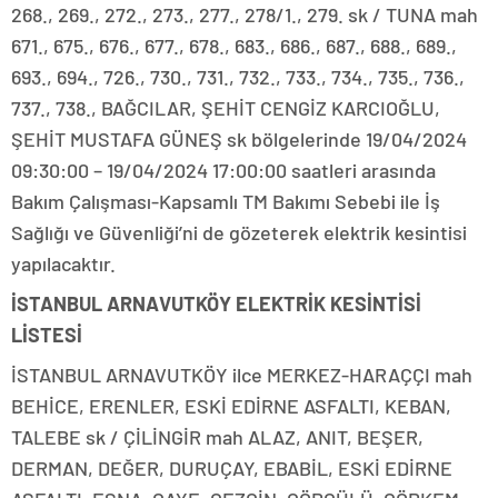
268., 269., 272., 273., 277., 278/1., 279. sk / TUNA mah
671., 675., 676., 677., 678., 683., 686., 687., 688., 689.,
693., 694., 726., 730., 731., 732., 733., 734., 735., 736.,
737., 738., BAĞCILAR, ŞEHİT CENGİZ KARCIOĞLU,
ŞEHİT MUSTAFA GÜNEŞ sk bölgelerinde 19/04/2024
09:30:00 – 19/04/2024 17:00:00 saatleri arasında
Bakım Çalışması-Kapsamlı TM Bakımı Sebebi ile İş
Sağlığı ve Güvenliği’ni de gözeterek elektrik kesintisi
yapılacaktır.
İSTANBUL ARNAVUTKÖY ELEKTRİK KESİNTİSİ
LİSTESİ
İSTANBUL ARNAVUTKÖY ilce MERKEZ-HARAÇÇI mah
BEHİCE, ERENLER, ESKİ EDİRNE ASFALTI, KEBAN,
TALEBE sk / ÇİLİNGİR mah ALAZ, ANIT, BEŞER,
DERMAN, DEĞER, DURUÇAY, EBABİL, ESKİ EDİRNE