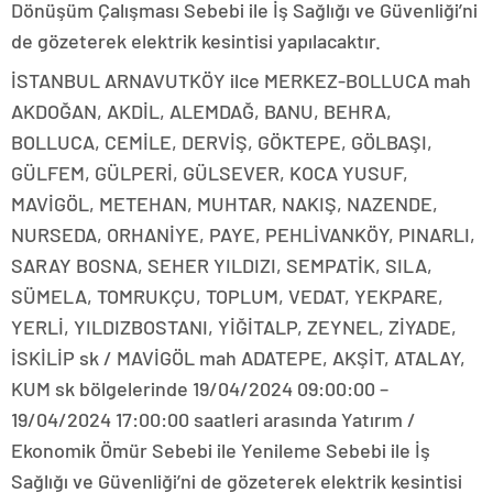
Dönüşüm Çalışması Sebebi ile İş Sağlığı ve Güvenliği’ni
de gözeterek elektrik kesintisi yapılacaktır.
İSTANBUL ARNAVUTKÖY ilce MERKEZ-BOLLUCA mah
AKDOĞAN, AKDİL, ALEMDAĞ, BANU, BEHRA,
BOLLUCA, CEMİLE, DERVİŞ, GÖKTEPE, GÖLBAŞI,
GÜLFEM, GÜLPERİ, GÜLSEVER, KOCA YUSUF,
MAVİGÖL, METEHAN, MUHTAR, NAKIŞ, NAZENDE,
NURSEDA, ORHANİYE, PAYE, PEHLİVANKÖY, PINARLI,
SARAY BOSNA, SEHER YILDIZI, SEMPATİK, SILA,
SÜMELA, TOMRUKÇU, TOPLUM, VEDAT, YEKPARE,
YERLİ, YILDIZBOSTANI, YİĞİTALP, ZEYNEL, ZİYADE,
İSKİLİP sk / MAVİGÖL mah ADATEPE, AKŞİT, ATALAY,
KUM sk bölgelerinde 19/04/2024 09:00:00 –
19/04/2024 17:00:00 saatleri arasında Yatırım /
Ekonomik Ömür Sebebi ile Yenileme Sebebi ile İş
Sağlığı ve Güvenliği’ni de gözeterek elektrik kesintisi