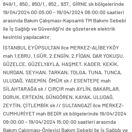
849/1., 850., 850/1., 852., 937., GİRNE sk bölgelerinde
19/04/2024 00:05:00 – 19/04/2024 06:00:00 saatleri
arasında Bakım Çalışması-Kapsamlı TM Bakımı Sebebi
ile İş Sağlığı ve Güvenliği’ni de gözeterek elektrik
kesintisi yapılacaktır.
İSTANBUL EYÜPSULTAN ilce MERKEZ-ALİBEYKÖY
mah 1.EBRU, 1.GÜR, 2.ENGİN, 2.FİDAN, DAR YOKUŞU,
GÜZELCE, GÜZELYAYLA, HAŞMET, KADER, KEKİK,
NURDAN, SEYHAN, TARKAN, TOLGA, TUNA, TUNCA,
ULUDAĞ, YASEMİN, ÖMÜR sk / ESENTEPE mah
SİLAHTARAĞA sk / ÇIRÇIR mah AYLİN, BAKARLAR,
DORUK, ERTEKİN, GÜNGÖREN, KAYAK, ULUDAĞ,
ZEYTİN, ÇİTLEMBİK sk // SULTANGAZİ ilce MERKEZ-
CUMHURİYET mah BEDİR sk bölgelerinde 19/04/2024
09:00:00 – 19/04/2024 15:00:00 saatleri arasında
Bakım Çalışması-Önleyici Bakım Sebebi ile İş Sağlığı ve