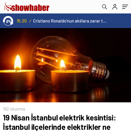
kaçta gelecek?
15:20
/
Cristiano Ronaldo’nun akıllara zarar tüm kariyerinin istatistiğini çıkardık !
192 okunma
19 Nisan İstanbul elektrik kesintisi:
İstanbul ilçelerinde elektrikler ne