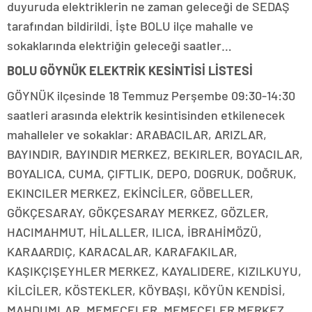
duyuruda elektriklerin ne zaman geleceği de SEDAŞ
tarafından bildirildi. İşte BOLU ilçe mahalle ve
sokaklarında elektriğin geleceği saatler…
BOLU GÖYNÜK ELEKTRİK KESİNTİSİ LİSTESİ
GÖYNÜK ilçesinde 18 Temmuz Perşembe 09:30-14:30
saatleri arasında elektrik kesintisinden etkilenecek
mahalleler ve sokaklar: ARABACILAR, ARIZLAR,
BAYINDIR, BAYINDIR MERKEZ, BEKIRLER, BOYACILAR,
BOYALICA, CUMA, ÇIFTLIK, DEPO, DOGRUK, DOĞRUK,
EKINCILER MERKEZ, EKİNCİLER, GÖBELLER,
GÖKÇESARAY, GÖKÇESARAY MERKEZ, GÖZLER,
HACIMAHMUT, HİLALLER, ILICA, İBRAHİMÖZÜ,
KARAARDIÇ, KARACALAR, KARAFAKILAR,
KAŞIKÇIŞEYHLER MERKEZ, KAYALIDERE, KIZILKUYU,
KİLCİLER, KÖSTEKLER, KÖYBAŞI, KÖYÜN KENDİSİ,
MAHDUMLAR, MEMECELER, MEMECELER MERKEZ,