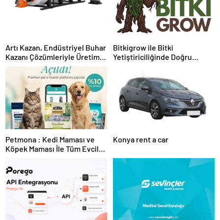
Artı Kazan, Endüstriyel Buhar
Bitkigrow ile Bitki
Kazanı Çözümleriyle Üretim
Yetiştiriciliğinde Doğru
Tesislerine Verimli Sistemler
Ekipman ve Ürün Seçimi
Sunuyor
Petmona : Kedi Maması ve
Konya rent a car
Köpek Maması İle Tüm Evcil
Hayvan Ürünleri