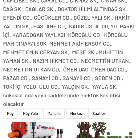
ÇAMLIBEL SK., ÇARAL CD., ÇIKMAZ SK., ÇINAR SK.,
DAĞ SK., DAĞLAR SK., DOKTOR HİLMİ ALTINDAĞ SK.,
EFENDİ CD., GÜCÜKLER CD., GÜZEL YALI SK., HAMİT
YALÇIN SK., HASTANE CD., KADİR USTA 100. YIL PARKI
İÇİ, KARADOGAN YAYLASI, KÖROĞLU CD., KÖROĞLU
MAH ÇINAR/1 SOK, MEHMET AKİF ERSOY CD.,
MEHMET EMİN CERYAN SK., MEŞE SK., MUHİTTİN
YAMAN SK., NAZIM HİKMET CD., NECMETTİN UTKAN,
NECMETTİN UTKAN CD., ÖMER DAG, ÖMER DAĞ CD.,
PAZAR CD., SANAYİ CD., SANAYİİ CD., SEBEN CD.,
TOKİ İÇİ YOLU, ULU CD., YALÇIN SK., YAYLA SK.
sokaklarında veya caddelerinde elektrik kesintisi
olacaktır.
Köy
Köy Yolu
Mahalle
Merkez
Saatleri