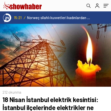
kaçta gelecek?
var, ödeyecekler’
15:21
/
Norweç silahlı kuvvetleri kadınlardan oluşan özel kuvvetler eğitimlerini başlattı.
212 okunma
18 Nisan İstanbul elektrik kesintisi:
İstanbul ilçelerinde elektrikler ne