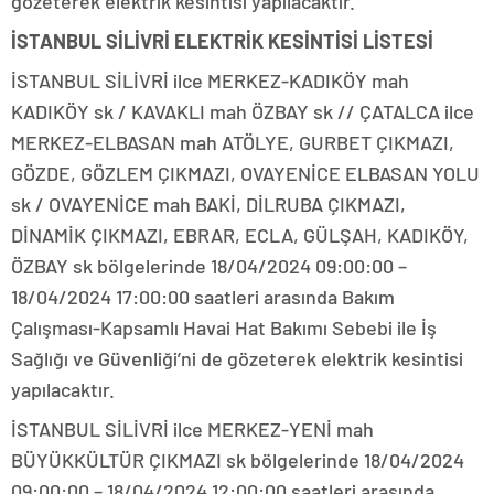
gözeterek elektrik kesintisi yapılacaktır.
İSTANBUL SİLİVRİ ELEKTRİK KESİNTİSİ LİSTESİ
İSTANBUL SİLİVRİ ilce MERKEZ-KADIKÖY mah
KADIKÖY sk / KAVAKLI mah ÖZBAY sk // ÇATALCA ilce
MERKEZ-ELBASAN mah ATÖLYE, GURBET ÇIKMAZI,
GÖZDE, GÖZLEM ÇIKMAZI, OVAYENİCE ELBASAN YOLU
sk / OVAYENİCE mah BAKİ, DİLRUBA ÇIKMAZI,
DİNAMİK ÇIKMAZI, EBRAR, ECLA, GÜLŞAH, KADIKÖY,
ÖZBAY sk bölgelerinde 18/04/2024 09:00:00 –
18/04/2024 17:00:00 saatleri arasında Bakım
Çalışması-Kapsamlı Havai Hat Bakımı Sebebi ile İş
Sağlığı ve Güvenliği’ni de gözeterek elektrik kesintisi
yapılacaktır.
İSTANBUL SİLİVRİ ilce MERKEZ-YENİ mah
BÜYÜKKÜLTÜR ÇIKMAZI sk bölgelerinde 18/04/2024
09:00:00 – 18/04/2024 12:00:00 saatleri arasında