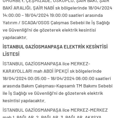
UMURBEY, ÇEŞMİZADE, ÜSKÜPLÜ, ŞAİR BAKİ, ŞAİR
BAKİ ARALIĞI, ŞAİR NABİ sk bölgelerinde 18/04/2024
14:00:00 – 18/04/2024 19:00:00 saatleri arasında
Yatırım / SCADA/OSOS Çalışmas Sebebi ile İş Sağlığı
ve Güvenliği’ni de gözeterek elektrik kesintisi
yapılacaktır.
İSTANBUL GAZİOSMANPAŞA ELEKTRİK KESİNTİSİ
LİSTESİ
İSTANBUL GAZİOSMANPAŞA ilce MERKEZ-
KARAYOLLARI mah ABDİ İPEKÇİ sk bölgelerinde
18/04/2024 00:05:00 – 18/04/2024 06:00:00 saatleri
arasında Bakım Çalışması-Kapsamlı TM Bakımı Sebebi
ile İş Sağlığı ve Güvenliği’ni de gözeterek elektrik
kesintisi yapılacaktır.
İSTANBUL GAZİOSMANPAŞA ilce MERKEZ-MERKEZ
mah 1. BAĞLAR, 2. BAĞLAR, 3. BAĞLAR, AKASYA,