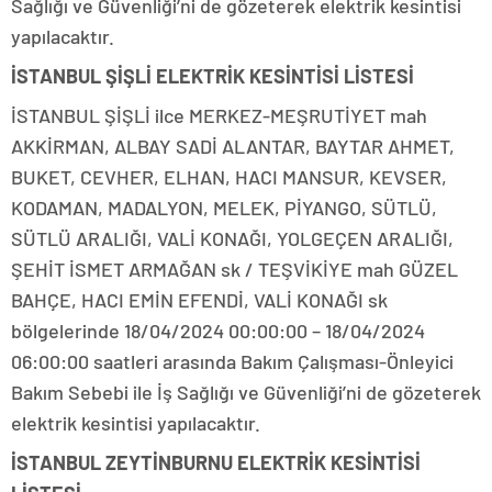
Sağlığı ve Güvenliği’ni de gözeterek elektrik kesintisi
yapılacaktır.
İSTANBUL ŞİŞLİ ELEKTRİK KESİNTİSİ LİSTESİ
İSTANBUL ŞİŞLİ ilce MERKEZ-MEŞRUTİYET mah
AKKİRMAN, ALBAY SADİ ALANTAR, BAYTAR AHMET,
BUKET, CEVHER, ELHAN, HACI MANSUR, KEVSER,
KODAMAN, MADALYON, MELEK, PİYANGO, SÜTLÜ,
SÜTLÜ ARALIĞI, VALİ KONAĞI, YOLGEÇEN ARALIĞI,
ŞEHİT İSMET ARMAĞAN sk / TEŞVİKİYE mah GÜZEL
BAHÇE, HACI EMİN EFENDİ, VALİ KONAĞI sk
bölgelerinde 18/04/2024 00:00:00 – 18/04/2024
06:00:00 saatleri arasında Bakım Çalışması-Önleyici
Bakım Sebebi ile İş Sağlığı ve Güvenliği’ni de gözeterek
elektrik kesintisi yapılacaktır.
İSTANBUL ZEYTİNBURNU ELEKTRİK KESİNTİSİ