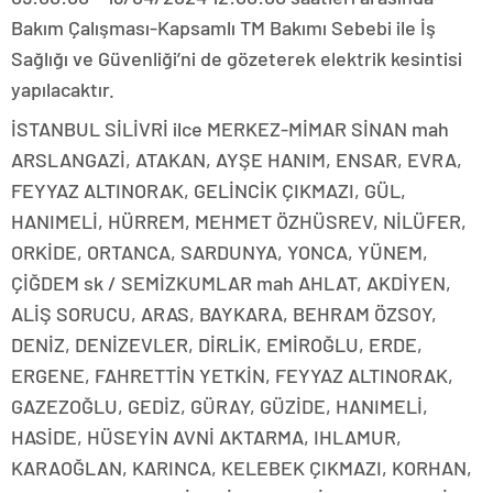
Bakım Çalışması-Kapsamlı TM Bakımı Sebebi ile İş
Sağlığı ve Güvenliği’ni de gözeterek elektrik kesintisi
yapılacaktır.
İSTANBUL SİLİVRİ ilce MERKEZ-MİMAR SİNAN mah
ARSLANGAZİ, ATAKAN, AYŞE HANIM, ENSAR, EVRA,
FEYYAZ ALTINORAK, GELİNCİK ÇIKMAZI, GÜL,
HANIMELİ, HÜRREM, MEHMET ÖZHÜSREV, NİLÜFER,
ORKİDE, ORTANCA, SARDUNYA, YONCA, YÜNEM,
ÇİĞDEM sk / SEMİZKUMLAR mah AHLAT, AKDİYEN,
ALİŞ SORUCU, ARAS, BAYKARA, BEHRAM ÖZSOY,
DENİZ, DENİZEVLER, DİRLİK, EMİROĞLU, ERDE,
ERGENE, FAHRETTİN YETKİN, FEYYAZ ALTINORAK,
GAZEZOĞLU, GEDİZ, GÜRAY, GÜZİDE, HANIMELİ,
HASİDE, HÜSEYİN AVNİ AKTARMA, IHLAMUR,
KARAOĞLAN, KARINCA, KELEBEK ÇIKMAZI, KORHAN,