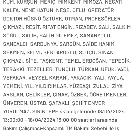
KUM, KURŞUN, MERİÇ, MİMKENT, MİMOZA, NECATİ
KALFA, NENE HATUN, NEŞE, OFLU, OPERATÖR
DOKTOR HÜSNÜ ÖZTÜRK, OTMAN, PROFESÖRLER
ÇIKMAZI, REŞİT, RIFAT ENGİN, RIZABEY, SALI, SALKIM
SÖĞÜT, SALİH, SALİH GİDEMEZ, SAMANYOLU,
SANDALCI, SARDUNYA, SARGÜN, SAİDE HANIM,
SEKMEN, SELVİ, SERDAROĞLU, SÜTÇÜ, SİNAN
ÇIKMAZI, SİTE, TAŞKENT, TEMEL ERDOĞAN, TEPECİK,
TERAKKİ, TEZELLER, TUNÇLU, TÜRKAN, UFUK, VADİ,
VEFAKAR, VEYSEL KARANİ, YAKACIK, YALI, YAYLA,
YEMENİ, YIL, YILDIRIMLAR, YÜZBAŞI, ZULAL, ZİYA
ARSLAN, ÇELİKLER, ÇINAR, ÖZBEK, ÖĞRETMENLER,
ÜNVEREN, ÜSTAD, ŞAFAKLI, ŞEHİT ENVER
YORULMAZ, ŞİRİNTEPE sk bölgelerinde 18/04/2024
13:00:00 – 18/04/2024 16:00:00 saatleri arasında
Bakım Çalışması-Kapsamlı TM Bakımı Sebebi ile İş