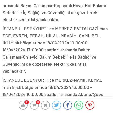
arasında Bakım Çalışması-Kapsamlı Havai Hat Bakımı
Sebebi ile İş Sağlığı ve Güvenliği’ni de gözeterek
elektrik kesintisi yapılacaktır.
İSTANBUL ESENYURT ilce MERKEZ-BATTALGAZİ mah
ECE, EVREN, FERAH, HİLAL, MEVSİM, ÇAMLIBEL,
İKLİM sk bölgelerinde 18/04/2024 10:00:00 –
18/04/2024 17:00:00 saatleri arasında Bakım
Çalışması-Önleyici Bakım Sebebi ile İş Sağlığı ve
Güvenliği’ni de gözeterek elektrik kesintisi
yapılacaktır.
İSTANBUL ESENYURT ilce MERKEZ-NAMIK KEMAL
mah 8. sk bölgelerinde 18/04/2024 13:00:00 –
18/04/2024 16:00:00 saatleri arasında Abone/Şube
Bağlantısı Sebebi ile İş Sağlığı ve Güvenliği’ni de
0
0
0
0
gözeterek elektrik kesintisi yapılacaktır.