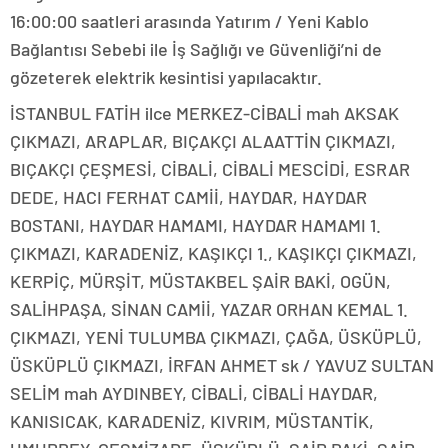
16:00:00 saatleri arasında Yatırım / Yeni Kablo
Bağlantısı Sebebi ile İş Sağlığı ve Güvenliği’ni de
gözeterek elektrik kesintisi yapılacaktır.
İSTANBUL FATİH ilce MERKEZ-CİBALİ mah AKSAK
ÇIKMAZI, ARAPLAR, BIÇAKÇI ALAATTİN ÇIKMAZI,
BIÇAKÇI ÇEŞMESİ, CİBALİ, CİBALİ MESCİDİ, ESRAR
DEDE, HACI FERHAT CAMİİ, HAYDAR, HAYDAR
BOSTANI, HAYDAR HAMAMI, HAYDAR HAMAMI 1.
ÇIKMAZI, KARADENİZ, KAŞIKÇI 1., KAŞIKÇI ÇIKMAZI,
KERPİÇ, MÜRŞİT, MÜSTAKBEL ŞAİR BAKİ, OGÜN,
SALİHPAŞA, SİNAN CAMİİ, YAZAR ORHAN KEMAL 1.
ÇIKMAZI, YENİ TULUMBA ÇIKMAZI, ÇAĞA, ÜSKÜPLÜ,
ÜSKÜPLÜ ÇIKMAZI, İRFAN AHMET sk / YAVUZ SULTAN
SELİM mah AYDINBEY, CİBALİ, CİBALİ HAYDAR,
KANISICAK, KARADENİZ, KIVRIM, MÜSTANTİK,