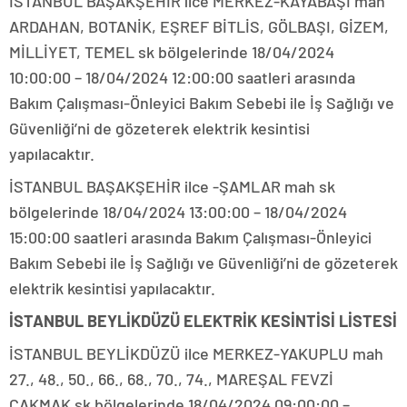
İSTANBUL BAŞAKŞEHİR ilce MERKEZ-KAYABAŞI mah
ARDAHAN, BOTANİK, EŞREF BİTLİS, GÖLBAŞI, GİZEM,
MİLLİYET, TEMEL sk bölgelerinde 18/04/2024
10:00:00 – 18/04/2024 12:00:00 saatleri arasında
Bakım Çalışması-Önleyici Bakım Sebebi ile İş Sağlığı ve
Güvenliği’ni de gözeterek elektrik kesintisi
yapılacaktır.
İSTANBUL BAŞAKŞEHİR ilce -ŞAMLAR mah sk
bölgelerinde 18/04/2024 13:00:00 – 18/04/2024
15:00:00 saatleri arasında Bakım Çalışması-Önleyici
Bakım Sebebi ile İş Sağlığı ve Güvenliği’ni de gözeterek
elektrik kesintisi yapılacaktır.
İSTANBUL BEYLİKDÜZÜ ELEKTRİK KESİNTİSİ LİSTESİ
İSTANBUL BEYLİKDÜZÜ ilce MERKEZ-YAKUPLU mah
27., 48., 50., 66., 68., 70., 74., MAREŞAL FEVZİ
ÇAKMAK sk bölgelerinde 18/04/2024 09:00:00 –