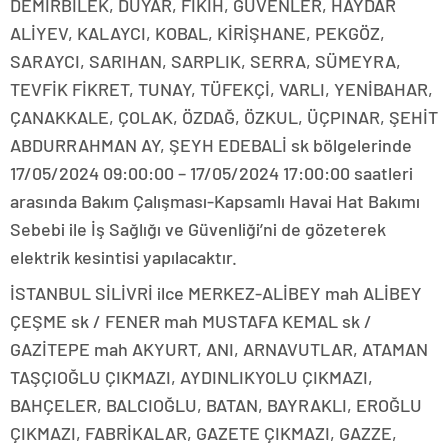
DEMİRBİLEK, DUYAR, FIKIH, GÜVENLER, HAYDAR
ALİYEV, KALAYCI, KOBAL, KİRİŞHANE, PEKGÖZ,
SARAYCI, SARIHAN, SARPLIK, SERRA, SÜMEYRA,
TEVFİK FİKRET, TUNAY, TÜFEKÇİ, VARLI, YENİBAHAR,
ÇANAKKALE, ÇOLAK, ÖZDAĞ, ÖZKUL, ÜÇPINAR, ŞEHİT
ABDURRAHMAN AY, ŞEYH EDEBALİ sk bölgelerinde
17/05/2024 09:00:00 – 17/05/2024 17:00:00 saatleri
arasında Bakım Çalışması-Kapsamlı Havai Hat Bakımı
Sebebi ile İş Sağlığı ve Güvenliği’ni de gözeterek
elektrik kesintisi yapılacaktır.
İSTANBUL SİLİVRİ ilce MERKEZ-ALİBEY mah ALİBEY
ÇEŞME sk / FENER mah MUSTAFA KEMAL sk /
GAZİTEPE mah AKYURT, ANI, ARNAVUTLAR, ATAMAN
TAŞÇIOĞLU ÇIKMAZI, AYDINLIKYOLU ÇIKMAZI,
BAHÇELER, BALCIOĞLU, BATAN, BAYRAKLI, EROĞLU
ÇIKMAZI, FABRİKALAR, GAZETE ÇIKMAZI, GAZZE,