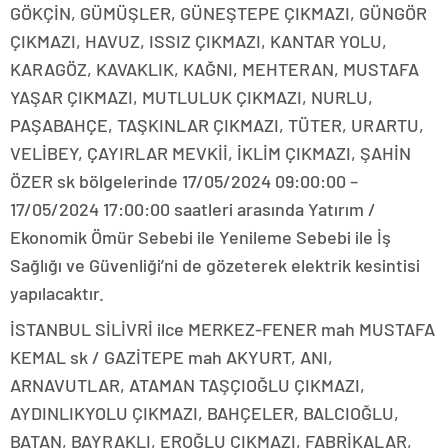
GÖKÇİN, GÜMÜŞLER, GÜNEŞTEPE ÇIKMAZI, GÜNGÖR
ÇIKMAZI, HAVUZ, ISSIZ ÇIKMAZI, KANTAR YOLU,
KARAGÖZ, KAVAKLIK, KAĞNI, MEHTERAN, MUSTAFA
YAŞAR ÇIKMAZI, MUTLULUK ÇIKMAZI, NURLU,
PAŞABAHÇE, TAŞKINLAR ÇIKMAZI, TÜTER, URARTU,
VELİBEY, ÇAYIRLAR MEVKİİ, İKLİM ÇIKMAZI, ŞAHİN
ÖZER sk bölgelerinde 17/05/2024 09:00:00 –
17/05/2024 17:00:00 saatleri arasında Yatırım /
Ekonomik Ömür Sebebi ile Yenileme Sebebi ile İş
Sağlığı ve Güvenliği’ni de gözeterek elektrik kesintisi
yapılacaktır.
İSTANBUL SİLİVRİ ilce MERKEZ-FENER mah MUSTAFA
KEMAL sk / GAZİTEPE mah AKYURT, ANI,
ARNAVUTLAR, ATAMAN TAŞÇIOĞLU ÇIKMAZI,
AYDINLIKYOLU ÇIKMAZI, BAHÇELER, BALCIOĞLU,
BATAN, BAYRAKLI, EROĞLU ÇIKMAZI, FABRİKALAR,