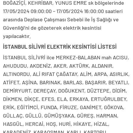
BOĞAZİÇİ, KEHRİBAR, YUNUS EMRE sk bölgelerinde
17/05/2024 09:00:00 – 17/05/2024 16:00:00 saatleri
arasında Deplase Çalışması Sebebi ile İş Sağlığı ve
Güvenliği’ni de gözeterek elektrik kesintisi
yapılacaktır.
İSTANBUL SİLİVRİ ELEKTRİK KESİNTİSİ LİSTESİ
İSTANBUL SİLİVRİ ilce MERKEZ-BALABAN mah ACISU,
AHUDUDU, AKDENİZ, AKER, AKTÜRK, ALDANIR,
ALTINORDU, ALİ RIFAT ÇAĞATAY, ALİM, ARPA, ASIRLIK,
ATİFET, AŞİNA, BARINAK, BARLAS, BAŞARIR, BEYATLI,
DEMİRYURT, DEREÇAY, DOĞUKENT, DÜZTEPE, DİDİM,
DİKMEN, DİKÇE, EFES, ELA, ERKAYA, ERTUĞRULBEY,
ERİK, EĞİTİMCİ, FUNDA, FİRUZE, GANİMET, GÖKOVA,
GÜLLAÇ, GÜLLÜ, GÜMÜŞYAKA, GÜREŞ, HARMAN,
HASGÜL, HERCAİ, HOŞ, HURİ, HİKAYE, HİZAL,
KARADENİZ, KARAOSMAN, KARLI, KARTOPU,