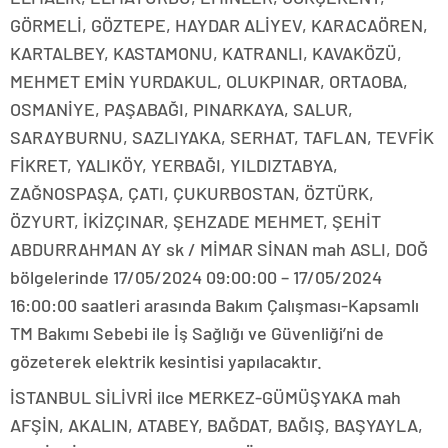
GÖRMELİ, GÖZTEPE, HAYDAR ALİYEV, KARACAÖREN,
KARTALBEY, KASTAMONU, KATRANLI, KAVAKÖZÜ,
MEHMET EMİN YURDAKUL, OLUKPINAR, ORTAOBA,
OSMANİYE, PAŞABAĞI, PINARKAYA, SALUR,
SARAYBURNU, SAZLIYAKA, SERHAT, TAFLAN, TEVFİK
FİKRET, YALIKÖY, YERBAĞI, YILDIZTABYA,
ZAĞNOSPAŞA, ÇATI, ÇUKURBOSTAN, ÖZTÜRK,
ÖZYURT, İKİZÇINAR, ŞEHZADE MEHMET, ŞEHİT
ABDURRAHMAN AY sk / MİMAR SİNAN mah ASLI, DOĞ
bölgelerinde 17/05/2024 09:00:00 – 17/05/2024
16:00:00 saatleri arasında Bakım Çalışması-Kapsamlı
TM Bakımı Sebebi ile İş Sağlığı ve Güvenliği’ni de
gözeterek elektrik kesintisi yapılacaktır.
İSTANBUL SİLİVRİ ilce MERKEZ-GÜMÜŞYAKA mah
AFŞİN, AKALIN, ATABEY, BAĞDAT, BAĞIŞ, BAŞYAYLA,