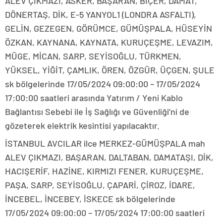
ALEV ÇIKMAZI, ASKER, BAŞARAN, BİÇER, DAMAT,
DÖNERTAŞ, DİK, E-5 YANYOL1 (LONDRA ASFALTI),
GELİN, GEZEGEN, GÖRÜMCE, GÜMÜŞPALA, HÜSEYİN
ÖZKAN, KAYNANA, KAYNATA, KURUÇEŞME, LEVAZIM,
MÜGE, MİCAN, SARP, SEYİSOĞLU, TÜRKMEN,
YÜKSEL, YİĞİT, ÇAMLIK, ÖREN, ÖZGÜR, ÜÇGEN, ŞULE
sk bölgelerinde 17/05/2024 09:00:00 – 17/05/2024
17:00:00 saatleri arasında Yatırım / Yeni Kablo
Bağlantısı Sebebi ile İş Sağlığı ve Güvenliği’ni de
gözeterek elektrik kesintisi yapılacaktır.
İSTANBUL AVCILAR ilce MERKEZ-GÜMÜŞPALA mah
ALEV ÇIKMAZI, BAŞARAN, DALTABAN, DAMATAŞI, DİK,
HACIŞERİF, HAZİNE, KIRMIZI FENER, KURUÇEŞME,
PAŞA, SARP, SEYİSOĞLU, ÇAPARİ, ÇİROZ, İDARE,
İNCEBEL, İNCEBEY, İSKECE sk bölgelerinde
17/05/2024 09:00:00 – 17/05/2024 17:00:00 saatleri