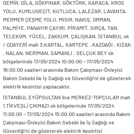
DEMİR, DİLA, GÖKPINAR, GÖKTÜRK, KARACA, KROS
YOLU, KUMLUGEÇİT, KUTLUCA, LALEZAR, LAVANTA,
MERMER ÇEŞME YOLU, MISIR, NAKIŞ, ORMAN,
PALMİYE, PANAYIR ÇAYIRI, PİRAMİT, SIRÇA, TAN,
TELEKOM, YÜCEL, ZAKKUM, ÇALIŞKAN, İSTANBUL sk
/ ODAYERİ mah 3.KARTAL, KARTEPE , KAZDAĞI , KIZAK
, NALAN, NERİMAN, SAMANLI , SELÇUK BEY sk
bölgelerinde 17/05/2024 10:00:00 – 17/05/2024
16:00:00 saatleri arasında Bakım Çalışması-Önleyici
Bakım Sebebi ile İş Sağlığı ve Güvenliği’ni de gözeterek
elektrik kesintisi yapılacaktır.
İSTANBUL EYÜPSULTAN ilce MERKEZ-TOPÇULAR mah
1.TİKVEŞLİ ÇIKMAZI sk bölgelerinde 17/05/2024
11:00:00 – 17/05/2024 15:00:00 saatleri arasında Bakım
Çalışması-Önleyici Bakım Sebebi ile İş Sağlığı ve
Güvenliği’ni de gözeterek elektrik kesintisi