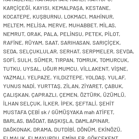
KARÇİÇEĞİ, KAYISI, KEMALPAŞA, KESTANE,
KOCATEPE, KUŞBURNU, LOKMACI, MAHİNUR,
MELTEM, MELİSA, MERVE, MUHABBET, MİLAS,
NEMRUT, ORAK, PALA, PELİNSU, PETEK, PİLOT,
RAFİNE, RÜYAM, SAAT, SARIHASAN, SARIÇİÇEK,
SEDA, SELÇUKLULAR, SERHAT, SERPMELER, SEVDA,
SOFİ, SULH, SÜMER, TIRPAN, TOMRUK, TOMURCUK,
TUTKU, UYSAL, UĞUR MUMCU, VİLLAKENT, VİŞNE,
YAZMALI, YELPAZE, YILDIZTEPE, YOLDAŞ, YULAF,
YUNUS NADİ, YURTTAŞ, ZİLAN, ZİYARET, ÇABUK,
ÇALIŞKAN, ÇAPRAZLI, ÇEMEN, ÖZTÜRK, ÜZÜMLÜ,
İLHAN SELÇUK, İLKER, İPEK, ŞEFTALİ, ŞEHİT
MUSTAFA ÇEBİ sk / GÜMÜŞYAKA mah ATİFET,
BARLAS, BAĞDAT, BAŞKIŞLA, DAMLAPINAR,
DAĞKONAK, DRAMA, DUTDİBİ, DÖNÜM, EKİNÖZÜ,
ELMALIK, ELMAYURDU, EMİNLER, GÖKÇEKENT,