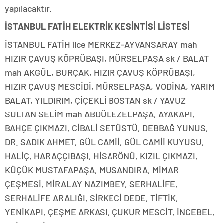
yapılacaktır.
İSTANBUL FATİH ELEKTRİK KESİNTİSİ LİSTESİ
İSTANBUL FATİH ilce MERKEZ-AYVANSARAY mah
HIZIR ÇAVUŞ KÖPRÜBAŞI, MÜRSELPAŞA sk / BALAT
mah AKGÜL, BURÇAK, HIZIR ÇAVUŞ KÖPRÜBAŞI,
HIZIR ÇAVUŞ MESCİDİ, MÜRSELPAŞA, VODİNA, YARIM
BALAT, YILDIRIM, ÇİÇEKLİ BOSTAN sk / YAVUZ
SULTAN SELİM mah ABDÜLEZELPAŞA, AYAKAPI,
BAHÇE ÇIKMAZI, CİBALİ SETÜSTÜ, DEBBAĞ YUNUS,
DR. SADIK AHMET, GÜL CAMİİ, GÜL CAMİİ KUYUSU,
HALİÇ, HARAÇÇIBAŞI, HİSARÖNÜ, KIZIL ÇIKMAZI,
KÜÇÜK MUSTAFAPAŞA, MUSANDIRA, MİMAR
ÇEŞMESİ, MİRALAY NAZIMBEY, SERHALİFE,
SERHALİFE ARALIĞI, SİRKECİ DEDE, TİFTİK,
YENİKAPI, ÇEŞME ARKASI, ÇUKUR MESCİT, İNCEBEL,