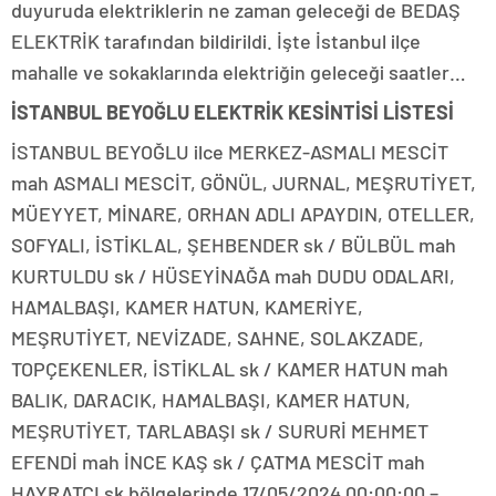
duyuruda elektriklerin ne zaman geleceği de BEDAŞ
ELEKTRİK tarafından bildirildi. İşte İstanbul ilçe
mahalle ve sokaklarında elektriğin geleceği saatler…
İSTANBUL BEYOĞLU ELEKTRİK KESİNTİSİ LİSTESİ
İSTANBUL BEYOĞLU ilce MERKEZ-ASMALI MESCİT
mah ASMALI MESCİT, GÖNÜL, JURNAL, MEŞRUTİYET,
MÜEYYET, MİNARE, ORHAN ADLI APAYDIN, OTELLER,
SOFYALI, İSTİKLAL, ŞEHBENDER sk / BÜLBÜL mah
KURTULDU sk / HÜSEYİNAĞA mah DUDU ODALARI,
HAMALBAŞI, KAMER HATUN, KAMERİYE,
MEŞRUTİYET, NEVİZADE, SAHNE, SOLAKZADE,
TOPÇEKENLER, İSTİKLAL sk / KAMER HATUN mah
BALIK, DARACIK, HAMALBAŞI, KAMER HATUN,
MEŞRUTİYET, TARLABAŞI sk / SURURİ MEHMET
EFENDİ mah İNCE KAŞ sk / ÇATMA MESCİT mah
HAYRATÇI sk bölgelerinde 17/05/2024 00:00:00 –