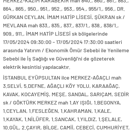
MERKEZ-KAZIM KARABEKİR mah 840., 860., 861., 863.,
864., 865., 950., 951., 952., 953., 954., 955/1., 956., DR.
GÜRKAN CEYLAN, İMAM HATİP LİSESİ, ŞÜKRAN sk /
MEVLANA mah 833., 835., 837., 837/1., 838., 838/1.,
909., 911., İMAM HATİP LİSESİ sk bölgelerinde
17/05/2024 09:30:00 – 17/05/2024 17:30:00 saatleri
arasında Yatırım / Ekonomik Ömür Sebebi ile Yenileme
Sebebi ile İş Sağlığı ve Güvenliği’ni de gözeterek
elektrik kesintisi yapılacaktır.
İSTANBUL EYÜPSULTAN ilce MERKEZ-AĞAÇLI mah
3.SELVİ, 5.DEFNE, AĞAÇLI KÖY YOLU, KARAAĞAÇ,
KAVAK, KOCAYEMİŞ, MEŞE, SANDAL, SARIÇAM, SEDİR
sk / GÖKTÜRK MERKEZ mah 1.AY IŞIĞI, 1.BEGONYA,
1.CEYLAN, 1.FESLEĞEN, 1.KAHRAMAN, 1.KALE,
1.KAYAK, 1.NİLÜFER, 1.SANCAK, 1.YILDIZ, 1.ŞELALE,
10.GÜL, 2.ÇAYIR, BİLGE, CAMİİ, CEBECİ, CUMHURİYET,