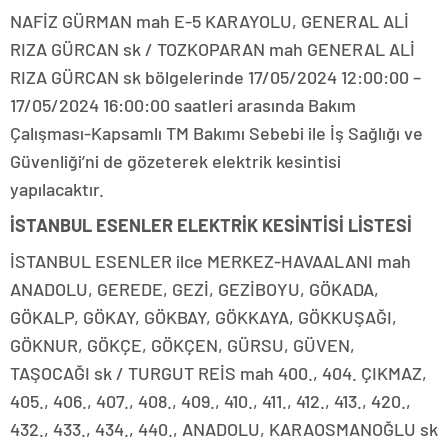
NAFİZ GÜRMAN mah E-5 KARAYOLU, GENERAL ALİ
RIZA GÜRCAN sk / TOZKOPARAN mah GENERAL ALİ
RIZA GÜRCAN sk bölgelerinde 17/05/2024 12:00:00 –
17/05/2024 16:00:00 saatleri arasında Bakım
Çalışması-Kapsamlı TM Bakımı Sebebi ile İş Sağlığı ve
Güvenliği’ni de gözeterek elektrik kesintisi
yapılacaktır.
İSTANBUL ESENLER ELEKTRİK KESİNTİSİ LİSTESİ
İSTANBUL ESENLER ilce MERKEZ-HAVAALANI mah
ANADOLU, GEREDE, GEZİ, GEZİBOYU, GÖKADA,
GÖKALP, GÖKAY, GÖKBAY, GÖKKAYA, GÖKKUŞAĞI,
GÖKNUR, GÖKÇE, GÖKÇEN, GÜRSU, GÜVEN,
TAŞOCAĞI sk / TURGUT REİS mah 400., 404. ÇIKMAZ,
405., 406., 407., 408., 409., 410., 411., 412., 413., 420.,
432., 433., 434., 440., ANADOLU, KARAOSMANOĞLU sk