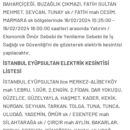
BAHARÇİÇEĞİ, BUZAĞLIK ÇIKMAZI, FATİH SULTAN
MEHMET, SEVCAN, TUNAY sk / FATİH mah CESİM,
MARMARA sk bölgelerinde 16/02/2024 10:25:00 –
16/02/2024 18:00:00 saatleri arasında Yatırım /
Ekonomik Ömür Sebebi ile Yenileme Sebebi ile İş
Sağlığı ve Güvenliği’ni de gözeterek elektrik kesintisi
yapılacaktır.
İSTANBUL EYÜPSULTAN ELEKTRİK KESİNTİSİ
LİSTESİ
İSTANBUL EYÜPSULTAN ilce MERKEZ-ALİBEYKÖY
mah 1.EBRU, 1.GÜR, 2.ENGİN, 2.FİDAN, DAR YOKUŞU,
GÜZELCE, GÜZELYAYLA, HAŞMET, KADER, KEKİK,
NURDAN, SEYHAN, TARKAN, TOLGA, TUNA, TUNCA,
ULUDAĞ, YASEMİN, ÖMÜR sk / ESENTEPE mah
SİLAHTARAĞA sk / ÇIRÇIR mah AYLİN, BAKARLAR,