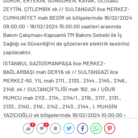
DORUK, ERTEKİN, GÜNGÖREN, KAYAK, ULUDAĞ,
ZEYTİN, ÇİTLEMBİK sk // SULTANGAZİ ilce MERKEZ-
CUMHURİYET mah BEDİR sk bölgelerinde 16/02/2024
09:00:00 – 16/02/2024 15:00:00 saatleri arasında
Bakım Çalışması-Kapsamlı TM Bakımı Sebebi ile İş
Sağlığı ve Güvenliği’ni de gözeterek elektrik kesintisi
yapılacaktır.
İSTANBUL GAZİOSMANPAŞA ilce MERKEZ-
BAĞLARBAŞI mah DERYA sk // SULTANGAZİ ilce
MERKEZ-50. YIL mah 2111., 2133., 2144., 2145., 2146.,
2148. sk / SULTANÇİFTLİĞİ mah 162. sk / UĞUR
MUMCU mah 2113., 2114., 2114/1., 2116., 2117., 2131.,
2133., 2140., 2141., 2142., 2143., 2144., I, MUHSİN
YAZICIOĞLU sk bölgelerinde 16/02/2024 10:00:00 –
16/02/2024 14:00:00 saatleri arasında Abone/Şube
0
0
Bağlantısı Sebebi ile İş Sağlığı ve Güvenliği’ni de