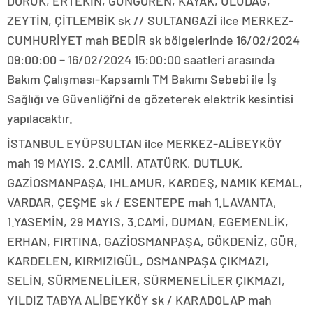
DORUK, ERTEKİN, GÜNGÖREN, KAYAK, ULUDAĞ,
ZEYTİN, ÇİTLEMBİK sk // SULTANGAZİ ilce MERKEZ-
CUMHURİYET mah BEDİR sk bölgelerinde 16/02/2024
09:00:00 – 16/02/2024 15:00:00 saatleri arasında
Bakım Çalışması-Kapsamlı TM Bakımı Sebebi ile İş
Sağlığı ve Güvenliği’ni de gözeterek elektrik kesintisi
yapılacaktır.
İSTANBUL EYÜPSULTAN ilce MERKEZ-ALİBEYKÖY
mah 19 MAYIS, 2.CAMİİ, ATATÜRK, DUTLUK,
GAZİOSMANPAŞA, IHLAMUR, KARDEŞ, NAMIK KEMAL,
VARDAR, ÇEŞME sk / ESENTEPE mah 1.LAVANTA,
1.YASEMİN, 29 MAYIS, 3.CAMİ, DUMAN, EGEMENLİK,
ERHAN, FIRTINA, GAZİOSMANPAŞA, GÖKDENİZ, GÜR,
KARDELEN, KIRMIZIGÜL, OSMANPAŞA ÇIKMAZI,
SELİN, SÜRMENELİLER, SÜRMENELİLER ÇIKMAZI,
YILDIZ TABYA ALİBEYKÖY sk / KARADOLAP mah