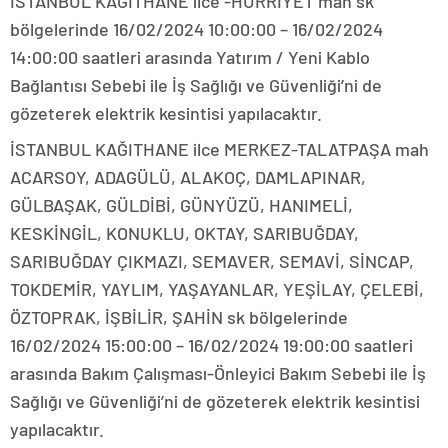
İSTANBUL KAĞITHANE ilce -HÜRRİYET mah sk
bölgelerinde 16/02/2024 10:00:00 – 16/02/2024
14:00:00 saatleri arasında Yatırım / Yeni Kablo
Bağlantısı Sebebi ile İş Sağlığı ve Güvenliği’ni de
gözeterek elektrik kesintisi yapılacaktır.
İSTANBUL KAĞITHANE ilce MERKEZ-TALATPAŞA mah
ACARSOY, ADAGÜLÜ, ALAKOÇ, DAMLAPINAR,
GÜLBAŞAK, GÜLDİBİ, GÜNYÜZÜ, HANIMELİ,
KESKİNGİL, KONUKLU, OKTAY, SARIBUĞDAY,
SARIBUĞDAY ÇIKMAZI, SEMAVER, SEMAVİ, SİNCAP,
TOKDEMİR, YAYLIM, YAŞAYANLAR, YEŞİLAY, ÇELEBİ,
ÖZTOPRAK, İŞBİLİR, ŞAHİN sk bölgelerinde
16/02/2024 15:00:00 – 16/02/2024 19:00:00 saatleri
arasında Bakım Çalışması-Önleyici Bakım Sebebi ile İş
Sağlığı ve Güvenliği’ni de gözeterek elektrik kesintisi
yapılacaktır.