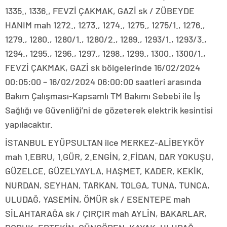
1335., 1336., FEVZİ ÇAKMAK, GAZİ sk / ZÜBEYDE
HANIM mah 1272., 1273., 1274., 1275., 1275/1., 1276.,
1279., 1280., 1280/1., 1280/2., 1289., 1293/1., 1293/3.,
1294., 1295., 1296., 1297., 1298., 1299., 1300., 1300/1.,
FEVZİ ÇAKMAK, GAZİ sk bölgelerinde 16/02/2024
00:05:00 – 16/02/2024 06:00:00 saatleri arasında
Bakım Çalışması-Kapsamlı TM Bakımı Sebebi ile İş
Sağlığı ve Güvenliği’ni de gözeterek elektrik kesintisi
yapılacaktır.
İSTANBUL EYÜPSULTAN ilce MERKEZ-ALİBEYKÖY
mah 1.EBRU, 1.GÜR, 2.ENGİN, 2.FİDAN, DAR YOKUŞU,
GÜZELCE, GÜZELYAYLA, HAŞMET, KADER, KEKİK,
NURDAN, SEYHAN, TARKAN, TOLGA, TUNA, TUNCA,
ULUDAĞ, YASEMİN, ÖMÜR sk / ESENTEPE mah
SİLAHTARAĞA sk / ÇIRÇIR mah AYLİN, BAKARLAR,