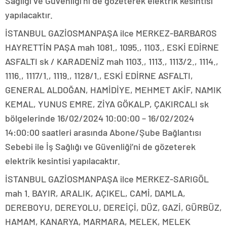
Sağlığı ve Güvenliği’ni de gözeterek elektrik kesintisi
yapılacaktır.
İSTANBUL GAZİOSMANPAŞA ilce MERKEZ-BARBAROS
HAYRETTİN PAŞA mah 1081., 1095., 1103., ESKİ EDİRNE
ASFALTI sk / KARADENİZ mah 1103., 1113., 1113/2., 1114.,
1116., 1117/1., 1119., 1128/1., ESKİ EDİRNE ASFALTI,
GENERAL ALDOĞAN, HAMİDİYE, MEHMET AKİF, NAMIK
KEMAL, YUNUS EMRE, ZİYA GÖKALP, ÇAKIRCALI sk
bölgelerinde 16/02/2024 10:00:00 – 16/02/2024
14:00:00 saatleri arasında Abone/Şube Bağlantısı
Sebebi ile İş Sağlığı ve Güvenliği’ni de gözeterek
elektrik kesintisi yapılacaktır.
İSTANBUL GAZİOSMANPAŞA ilce MERKEZ-SARIGÖL
mah 1. BAYIR, ARALIK, AÇIKEL, CAMİ, DAMLA,
DEREBOYU, DEREYOLU, DEREİÇİ, DÜZ, GAZİ, GÜRBÜZ,
HAMAM, KANARYA, MARMARA, MELEK, MELEK