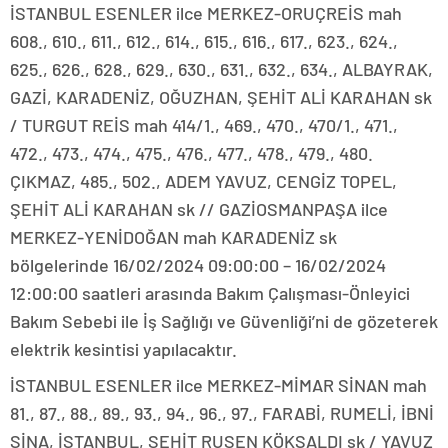
İSTANBUL ESENLER ilce MERKEZ-ORUÇREİS mah
608., 610., 611., 612., 614., 615., 616., 617., 623., 624.,
625., 626., 628., 629., 630., 631., 632., 634., ALBAYRAK,
GAZİ, KARADENİZ, OĞUZHAN, ŞEHİT ALİ KARAHAN sk
/ TURGUT REİS mah 414/1., 469., 470., 470/1., 471.,
472., 473., 474., 475., 476., 477., 478., 479., 480.
ÇIKMAZ, 485., 502., ADEM YAVUZ, CENGİZ TOPEL,
ŞEHİT ALİ KARAHAN sk // GAZİOSMANPAŞA ilce
MERKEZ-YENİDOĞAN mah KARADENİZ sk
bölgelerinde 16/02/2024 09:00:00 – 16/02/2024
12:00:00 saatleri arasında Bakım Çalışması-Önleyici
Bakım Sebebi ile İş Sağlığı ve Güvenliği’ni de gözeterek
elektrik kesintisi yapılacaktır.
İSTANBUL ESENLER ilce MERKEZ-MİMAR SİNAN mah
81., 87., 88., 89., 93., 94., 96., 97., FARABİ, RUMELİ, İBNİ
SİNA, İSTANBUL, ŞEHİT RUŞEN KÖKSALDI sk / YAVUZ