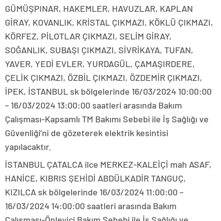
GÜMÜŞPINAR, HAKEMLER, HAVUZLAR, KAPLAN
GİRAY, KOVANLIK, KRİSTAL ÇIKMAZI, KÖKLÜ ÇIKMAZI,
KÖRFEZ, PİLOTLAR ÇIKMAZI, SELİM GİRAY,
SOĞANLIK, SUBAŞI ÇIKMAZI, SİVRİKAYA, TUFAN,
YAVER, YEDİ EVLER, YURDAGÜL, ÇAMAŞIRDERE,
ÇELİK ÇIKMAZI, ÖZBİL ÇIKMAZI, ÖZDEMİR ÇIKMAZI,
İPEK, İSTANBUL sk bölgelerinde 16/03/2024 10:00:00
– 16/03/2024 13:00:00 saatleri arasında Bakım
Çalışması-Kapsamlı TM Bakımı Sebebi ile İş Sağlığı ve
Güvenliği’ni de gözeterek elektrik kesintisi
yapılacaktır.
İSTANBUL ÇATALCA ilce MERKEZ-KALEİÇİ mah ASAF,
HANİCE, KIBRIS ŞEHİDİ ABDÜLKADİR TANGUÇ,
KIZILCA sk bölgelerinde 16/03/2024 11:00:00 –
16/03/2024 14:00:00 saatleri arasında Bakım
Çalışması-Önleyici Bakım Sebebi ile İş Sağlığı ve