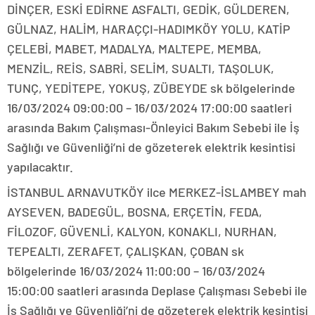
DİNÇER, ESKİ EDİRNE ASFALTI, GEDİK, GÜLDEREN,
GÜLNAZ, HALİM, HARAÇÇI-HADIMKÖY YOLU, KATİP
ÇELEBİ, MABET, MADALYA, MALTEPE, MEMBA,
MENZİL, REİS, SABRİ, SELİM, SUALTI, TAŞOLUK,
TUNÇ, YEDİTEPE, YOKUŞ, ZÜBEYDE sk bölgelerinde
16/03/2024 09:00:00 – 16/03/2024 17:00:00 saatleri
arasında Bakım Çalışması-Önleyici Bakım Sebebi ile İş
Sağlığı ve Güvenliği’ni de gözeterek elektrik kesintisi
yapılacaktır.
İSTANBUL ARNAVUTKÖY ilce MERKEZ-İSLAMBEY mah
AYSEVEN, BADEGÜL, BOSNA, ERÇETİN, FEDA,
FİLOZOF, GÜVENLİ, KALYON, KONAKLI, NURHAN,
TEPEALTI, ZERAFET, ÇALIŞKAN, ÇOBAN sk
bölgelerinde 16/03/2024 11:00:00 – 16/03/2024
15:00:00 saatleri arasında Deplase Çalışması Sebebi ile
İş Sağlığı ve Güvenliği’ni de gözeterek elektrik kesintisi