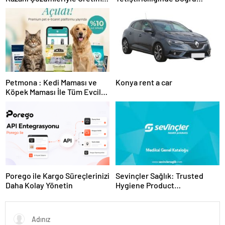
Tesislerine Verimli Sistemler
Ekipman ve Ürün Seçimi
Sunuyor
Petmona : Kedi Maması ve
Konya rent a car
Köpek Maması İle Tüm Evcil
Hayvan Ürünleri
Porego ile Kargo Süreçlerinizi
Sevinçler Sağlık: Trusted
Daha Kolay Yönetin
Hygiene Product
Manufacturer in Turkey