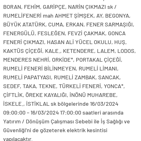
BORAN, FEHİM, GARİPÇE, NARİN ÇIKMAZI sk /
RUMELİFENERİ mah AHMET ŞİMŞEK, AY, BEGONYA,
BÜYÜK ATATÜRK, CUMA, ERKAN, FENER SARMAŞIĞI,
FENERGÜLÜ, FESLEĞEN, FEVZİ ÇAKMAK, GONCA
FENERİ ÇIKMAZI, HASAN ALİ YÜCEL OKULU, HUŞ,
KAKTÜS ÇİÇEĞİ, KALE., KETENDERE, LALEM, LODOS,
MENDERES NEHRİ, ORKİDE*, PORTAKAL ÇİÇEĞİ,
RUMELİ FENERİ BİLİNMEYEN, RUMELİ LİMANI,
RUMELİ PAPATYASI, RUMELİ ZAMBAK, SANCAK,
SEDEF, TAKA, TEKNE, TÜRKELİ FENERİ, YONCA*,
ÇİFTLİK, ÖREKE KAYALIĞI, İNÖNÜ MUHAREBE,
İSKELE., İSTİKLAL sk bölgelerinde 16/03/2024
09:00:00 – 16/03/2024 17:00:00 saatleri arasında
Yatırım / Dönüşüm Çalışması Sebebi ile İş Sağlığı ve
Güvenliği’ni de gözeterek elektrik kesintisi
yapılacaktır.