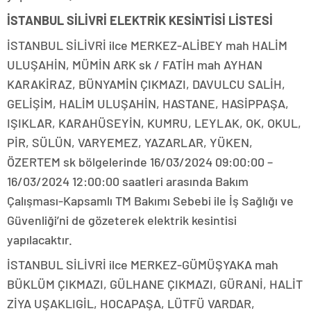
İSTANBUL SİLİVRİ ELEKTRİK KESİNTİSİ LİSTESİ
İSTANBUL SİLİVRİ ilce MERKEZ-ALİBEY mah HALİM
ULUŞAHİN, MÜMİN ARK sk / FATİH mah AYHAN
KARAKİRAZ, BÜNYAMİN ÇIKMAZI, DAVULCU SALİH,
GELİŞİM, HALİM ULUŞAHİN, HASTANE, HASİPPAŞA,
IŞIKLAR, KARAHÜSEYİN, KUMRU, LEYLAK, OK, OKUL,
PİR, SÜLÜN, VARYEMEZ, YAZARLAR, YÜKEN,
ÖZERTEM sk bölgelerinde 16/03/2024 09:00:00 –
16/03/2024 12:00:00 saatleri arasında Bakım
Çalışması-Kapsamlı TM Bakımı Sebebi ile İş Sağlığı ve
Güvenliği’ni de gözeterek elektrik kesintisi
yapılacaktır.
İSTANBUL SİLİVRİ ilce MERKEZ-GÜMÜŞYAKA mah
BÜKLÜM ÇIKMAZI, GÜLHANE ÇIKMAZI, GÜRANİ, HALİT
ZİYA UŞAKLIGİL, HOCAPAŞA, LÜTFÜ VARDAR,