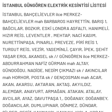
İSTANBUL GÜNGÖREN ELEKTRİK KESİNTİSİ LİSTESİ
İSTANBUL BAHÇELİEVLER ilce MERKEZ-
BAHÇELİEVLER mah BARBAROS HAYRETTİN, BARIŞ 1,
BAĞCILAR, BOZKIR, ESKİ LONDRA ASFALTI, HANIMELİ,
HIZIR REİS, LEVENTLER , MEHTAP, NACİ KASIM,
NURETTİNPAŞA, PINARLI, PREVEZE, PİRİ REİS 1,
TURGUT REİS, VEZİR, YASEMİNLİ, ÇAYIR, İPEK, ŞEHİT
YAŞAR EROL AKANSEL sk // GÜNGÖREN ilce MERKEZ-
ABDURRAHMAN NAFİZ GÜRMAN mah ALTAY,
GÜNDOĞDU, NADİDE, NEDİM ÇIKMAZI sk / AKINCILAR
mah HORHOR, POSTA sk / GENÇOSMAN mah ACAR,
AKAN, AKARSU, AKTARAN, AKTAŞ, AKYILDIZ,
ALEMDAR, ANAYURT, ARMAĞAN, ATAKAN, ATALAY,
AVCILAR, AYAZ, DAVUTPAŞA 1., DOĞANAY, DOĞANBEY,
DOĞANCILAR, DUMLUPINAR, DÖNMEZ, DÜNDAR,