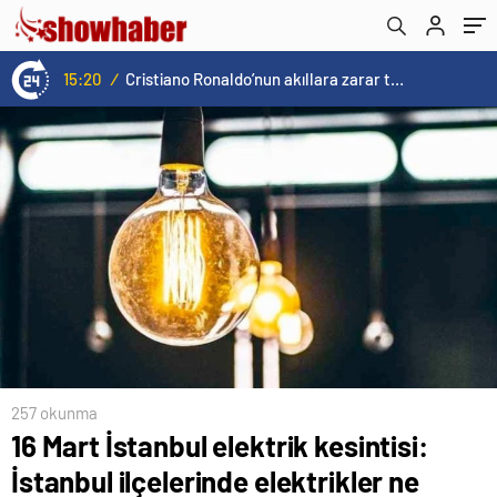
kaçta gelecek?
15:20
/
Cristiano Ronaldo’nun akıllara zarar tüm kariyerinin istatistiğini çıkardık !
257 okunma
16 Mart İstanbul elektrik kesintisi:
İstanbul ilçelerinde elektrikler ne