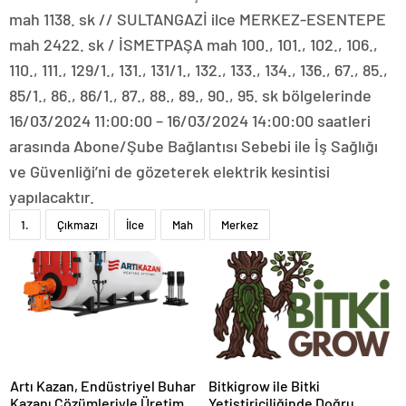
mah 1138. sk // SULTANGAZİ ilce MERKEZ-ESENTEPE
mah 2422. sk / İSMETPAŞA mah 100., 101., 102., 106.,
110., 111., 129/1., 131., 131/1., 132., 133., 134., 136., 67., 85.,
85/1., 86., 86/1., 87., 88., 89., 90., 95. sk bölgelerinde
16/03/2024 11:00:00 – 16/03/2024 14:00:00 saatleri
arasında Abone/Şube Bağlantısı Sebebi ile İş Sağlığı
ve Güvenliği’ni de gözeterek elektrik kesintisi
yapılacaktır.
1.
Çıkmazı
İlce
Mah
Merkez
Artı Kazan, Endüstriyel Buhar
Bitkigrow ile Bitki
Kazanı Çözümleriyle Üretim
Yetiştiriciliğinde Doğru