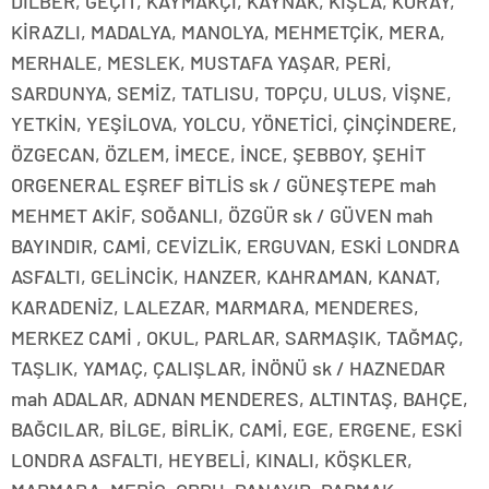
DİLBER, GEÇİT, KAYMAKÇI, KAYNAK, KIŞLA, KORAY,
KİRAZLI, MADALYA, MANOLYA, MEHMETÇİK, MERA,
MERHALE, MESLEK, MUSTAFA YAŞAR, PERİ,
SARDUNYA, SEMİZ, TATLISU, TOPÇU, ULUS, VİŞNE,
YETKİN, YEŞİLOVA, YOLCU, YÖNETİCİ, ÇİNÇİNDERE,
ÖZGECAN, ÖZLEM, İMECE, İNCE, ŞEBBOY, ŞEHİT
ORGENERAL EŞREF BİTLİS sk / GÜNEŞTEPE mah
MEHMET AKİF, SOĞANLI, ÖZGÜR sk / GÜVEN mah
BAYINDIR, CAMİ, CEVİZLİK, ERGUVAN, ESKİ LONDRA
ASFALTI, GELİNCİK, HANZER, KAHRAMAN, KANAT,
KARADENİZ, LALEZAR, MARMARA, MENDERES,
MERKEZ CAMİ , OKUL, PARLAR, SARMAŞIK, TAĞMAÇ,
TAŞLIK, YAMAÇ, ÇALIŞLAR, İNÖNÜ sk / HAZNEDAR
mah ADALAR, ADNAN MENDERES, ALTINTAŞ, BAHÇE,
BAĞCILAR, BİLGE, BİRLİK, CAMİ, EGE, ERGENE, ESKİ
LONDRA ASFALTI, HEYBELİ, KINALI, KÖŞKLER,