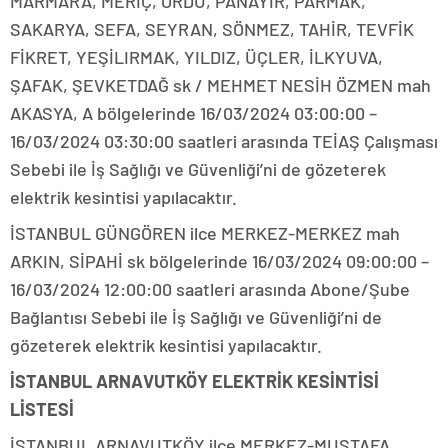
MARMARA, MERİÇ, ORDU, PANAYIR, PARMAK,
SAKARYA, SEFA, SEYRAN, SÖNMEZ, TAHİR, TEVFİK
FİKRET, YEŞİLIRMAK, YILDIZ, ÜÇLER, İLKYUVA,
ŞAFAK, ŞEVKETDAĞ sk / MEHMET NESİH ÖZMEN mah
AKASYA, A bölgelerinde 16/03/2024 03:00:00 –
16/03/2024 03:30:00 saatleri arasında TEİAŞ Çalışması
Sebebi ile İş Sağlığı ve Güvenliği’ni de gözeterek
elektrik kesintisi yapılacaktır.
İSTANBUL GÜNGÖREN ilce MERKEZ-MERKEZ mah
ARKIN, SİPAHİ sk bölgelerinde 16/03/2024 09:00:00 –
16/03/2024 12:00:00 saatleri arasında Abone/Şube
Bağlantısı Sebebi ile İş Sağlığı ve Güvenliği’ni de
gözeterek elektrik kesintisi yapılacaktır.
İSTANBUL ARNAVUTKÖY ELEKTRİK KESİNTİSİ
LİSTESİ
İSTANBUL ARNAVUTKÖY ilce MERKEZ-MUSTAFA