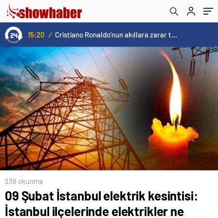
kaçta gelecek?
15:20
/
Cristiano Ronaldo’nun akıllara zarar tüm kariyerinin istatistiğini çıkardık !
238 okunma
09 Şubat İstanbul elektrik kesintisi:
İstanbul ilçelerinde elektrikler ne