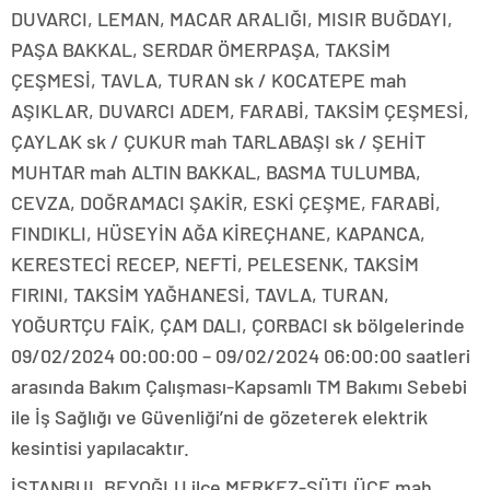
DUVARCI, LEMAN, MACAR ARALIĞI, MISIR BUĞDAYI,
PAŞA BAKKAL, SERDAR ÖMERPAŞA, TAKSİM
ÇEŞMESİ, TAVLA, TURAN sk / KOCATEPE mah
AŞIKLAR, DUVARCI ADEM, FARABİ, TAKSİM ÇEŞMESİ,
ÇAYLAK sk / ÇUKUR mah TARLABAŞI sk / ŞEHİT
MUHTAR mah ALTIN BAKKAL, BASMA TULUMBA,
CEVZA, DOĞRAMACI ŞAKİR, ESKİ ÇEŞME, FARABİ,
FINDIKLI, HÜSEYİN AĞA KİREÇHANE, KAPANCA,
KERESTECİ RECEP, NEFTİ, PELESENK, TAKSİM
FIRINI, TAKSİM YAĞHANESİ, TAVLA, TURAN,
YOĞURTÇU FAİK, ÇAM DALI, ÇORBACI sk bölgelerinde
09/02/2024 00:00:00 – 09/02/2024 06:00:00 saatleri
arasında Bakım Çalışması-Kapsamlı TM Bakımı Sebebi
ile İş Sağlığı ve Güvenliği’ni de gözeterek elektrik
kesintisi yapılacaktır.
İSTANBUL BEYOĞLU ilce MERKEZ-SÜTLÜCE mah