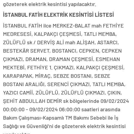
gözeterek elektrik kesintisi yapılacaktır.
İSTANBUL FATİH ELEKTRİK KESİNTİSİ LİSTESİ
İSTANBUL FATİH ilce MERKEZ-BALAT mah FETHİYE
MEDRESESİ, KALPAKÇI ÇEŞMESİ, TATLI MEMBA,
ZÜLÜFLÜ sk / DERVİŞ ALİ mah ALİŞAH, ASTARCI,
BESTEKÂR SERVET, BOSTANCI, CEPKEN, CEPKEN
ÇIKMAZI, DRAMAN, DRAMAN ÇEŞMESİ, ESMEHAN
MEKTEBİ, FETHİYE 1. ÇIKMAZI, KALPAKÇI ÇEŞMESİ,
KARAPAPAK, MİRAÇ, SEBZE BOSTANI, SEBZE
BOSTANI ARALIĞI, SERENCİ ÇIKMAZI, TATLI MEMBA,
YAZICI CAMİİ, ZÜLÜFLÜ, ZÜLÜFLÜ ÇIKMAZI, ÇIKIN,
ŞEHİT ABDULLAH DEMİR sk bölgelerinde 09/02/2024
00:00:00 – 09/02/2024 06:00:00 saatleri arasında
Bakım Çalışması-Kapsamlı TM Bakımı Sebebi ile İş
Sağlığı ve Güvenliği’ni de gözeterek elektrik kesintisi