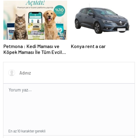
Tesislerine Verimli Sistemler
Ekipman ve Ürün Seçimi
Sunuyor
Petmona : Kedi Maması ve
Konya rent a car
Köpek Maması İle Tüm Evcil
Hayvan Ürünleri
En az 10 karakter gerekli