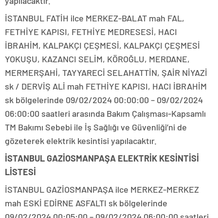
yapılacaktır.
İSTANBUL FATİH ilce MERKEZ-BALAT mah FAL,
FETHİYE KAPISI, FETHİYE MEDRESESİ, HACI
İBRAHİM, KALPAKÇI ÇEŞMESİ, KALPAKÇI ÇEŞMESİ
YOKUŞU, KAZANCI SELİM, KÖROĞLU, MERDANE,
MERMERŞAHİ, TAYYARECİ SELAHATTİN, ŞAİR NİYAZİ
sk / DERVİŞ ALİ mah FETHİYE KAPISI, HACI İBRAHİM
sk bölgelerinde 09/02/2024 00:00:00 – 09/02/2024
06:00:00 saatleri arasında Bakım Çalışması-Kapsamlı
TM Bakımı Sebebi ile İş Sağlığı ve Güvenliği’ni de
gözeterek elektrik kesintisi yapılacaktır.
İSTANBUL GAZİOSMANPAŞA ELEKTRİK KESİNTİSİ
LİSTESİ
İSTANBUL GAZİOSMANPAŞA ilce MERKEZ-MERKEZ
mah ESKİ EDİRNE ASFALTI sk bölgelerinde
09/02/2024 00:05:00 – 09/02/2024 06:00:00 saatleri