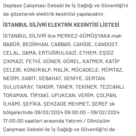
Deplase Çalışması Sebebi ile İş Sağlığı ve Güvenliği’ni
de gözeterek elektrik kesintisi yapılacaktır.
İSTANBUL SİLİVRİ ELEKTRİK KESİNTİSİ LİSTESİ
İSTANBUL SİLİVRİ ilce MERKEZ-GÜMÜŞYAKA mah
BABÜR, BEDİRHAN, CABBAR, CAHİDE, CANDOST,
CELAL, DAMA, ERTUĞRULGAZİ, ETHEM, EŞSİZ
ÇIKMAZI, FETHİ, GÜNER, GÜREL, KATMER, KATİP
ÇELEBİ, KONURALP, MALİK, MÜCADELE, MÜMTAZ,
NEDİM, SABİT, SEBAHAT, SENİYE, SERTAN,
SULUSARAY, TANDIR, TANER, TEKİNER, TEZCANLI,
TORAMAN, TİRYAKİ, UFUKCAN, VERİM, ÇOLPAN,
İLHAMİ, ŞEFİKA, ŞEHZADE MEHMET, ŞEREF sk
bölgelerinde 09/02/2024 09:00:00 – 09/02/2024
17:00:00 saatleri arasında Yatırım / Dönüşüm
Çalışması Sebebi ile İş Sağlığı ve Güvenliği’ni de