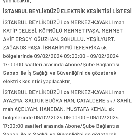
yapılacaktır.
İSTANBUL BEYLİKDÜZÜ ELEKTRİK KESİNTİSİ LİSTESİ
İSTANBUL BEYLİKDÜZÜ ilce MERKEZ-KAVAKLI mah
KATİP ÇELEBİ, KÖPRÜLÜ MEHMET PAŞA, MEHMET
AKİF ERSOY, OĞUZHAN, SOKULLU, YEŞİLYURT,
ZAĞANOS PAŞA, İBRAHİM MÜTEFERRİKA sk
bölgelerinde 09/02/2024 09:00:00 – 09/02/2024
17:00:00 saatleri arasında Abone/Şube Bağlantısı
Sebebi ile İş Sağlığı ve Güvenliği’ni de gözeterek
elektrik kesintisi yapılacaktır.
İSTANBUL BEYLİKDÜZÜ ilce MERKEZ-KAVAKLI mah
AYAZMA, SALTUK BUĞRA HAN, ÇATALDERE sk / SAHİL
mah AÇELYAM, HANEDAN, MUSTAFA KEMAL sk
bölgelerinde 09/02/2024 09:00:00 – 09/02/2024
17:00:00 saatleri arasında Abone/Şube Bağlantısı
Sebebi ile İş Sağlığı ve Güvenliği’ni de gözeterek