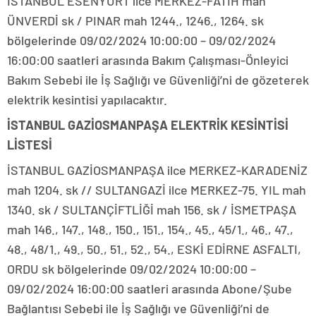
İSTANBUL ESENYURT ilce MERKEZ-FATİH mah
ÜNVERDİ sk / PINAR mah 1244., 1246., 1264. sk
bölgelerinde 09/02/2024 10:00:00 – 09/02/2024
16:00:00 saatleri arasında Bakım Çalışması-Önleyici
Bakım Sebebi ile İş Sağlığı ve Güvenliği’ni de gözeterek
elektrik kesintisi yapılacaktır.
İSTANBUL GAZİOSMANPAŞA ELEKTRİK KESİNTİSİ
LİSTESİ
İSTANBUL GAZİOSMANPAŞA ilce MERKEZ-KARADENİZ
mah 1204. sk // SULTANGAZİ ilce MERKEZ-75. YIL mah
1340. sk / SULTANÇİFTLİĞİ mah 156. sk / İSMETPAŞA
mah 146., 147., 148., 150., 151., 154., 45., 45/1., 46., 47.,
48., 48/1., 49., 50., 51., 52., 54., ESKİ EDİRNE ASFALTI,
ORDU sk bölgelerinde 09/02/2024 10:00:00 –
09/02/2024 16:00:00 saatleri arasında Abone/Şube
Bağlantısı Sebebi ile İş Sağlığı ve Güvenliği’ni de