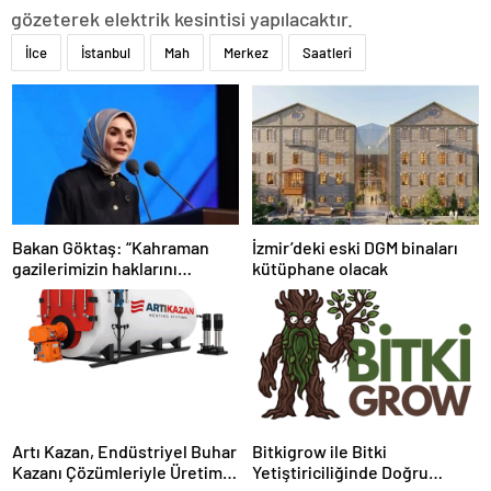
gözeterek elektrik kesintisi yapılacaktır.
İlce
İstanbul
Mah
Merkez
Saatleri
Bakan Göktaş: “Kahraman
İzmir’deki eski DGM binaları
gazilerimizin haklarını
kütüphane olacak
güçlendiren yeni bir dönemin
kapılarını aralıyoruz”
Artı Kazan, Endüstriyel Buhar
Bitkigrow ile Bitki
Kazanı Çözümleriyle Üretim
Yetiştiriciliğinde Doğru