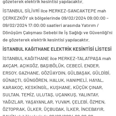
gözeterek elektrik kesintisi yapılacaktır.
İSTANBUL SİLİVRİ ilce MERKEZ-SANCAKTEPE mah
ÇERKEZKÖY sk bölgelerinde 09/02/2024 09:00:00 –
09/02/2024 17:00:00 saatleri arasında Yatırım /
Dönüşüm Çalışması Sebebi ile İş Sağlığı ve Güvenliği’ni
de gözeterek elektrik kesintisi yapılacaktır.
İSTANBUL KAĞITHANE ELEKTRİK KESİNTİSİ LİSTESİ
İSTANBUL KAĞITHANE ilce MERKEZ-TALATPAŞA mah
AKÇAM, AÇIKGÖZ, BAŞIBÖLÜK, CEBECİ, ENDER,
ERSOY, GAZHANE, GÖZÜAYDIN, GÜLBAŞAK, GÜLDİBİ,
GÜNAÇTI, GÜNGÖREN, HALUK, HANIMELİ, HAYAL,
KARAKOÇ, KESKİNGİL, KUŞHANE, KÜÇÜK ÇINAR,
SULTAN, TEMİZ, ULUTAŞ, UÇANKUŞ, YALINTAY,
YAĞIZLAR, YAŞAYANLAR, YUVAM, ÇELEBİ, ÖZMEN,
ÖZTOPRAK, ÜLKER, ÜÇBUDAK, İLKER, İNCEBAYIR,