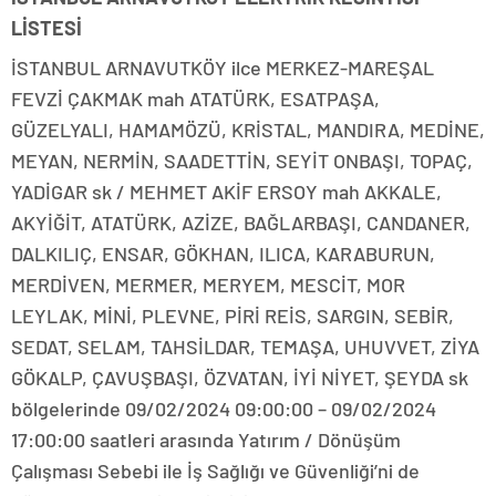
LİSTESİ
İSTANBUL ARNAVUTKÖY ilce MERKEZ-MAREŞAL
FEVZİ ÇAKMAK mah ATATÜRK, ESATPAŞA,
GÜZELYALI, HAMAMÖZÜ, KRİSTAL, MANDIRA, MEDİNE,
MEYAN, NERMİN, SAADETTİN, SEYİT ONBAŞI, TOPAÇ,
YADİGAR sk / MEHMET AKİF ERSOY mah AKKALE,
AKYİĞİT, ATATÜRK, AZİZE, BAĞLARBAŞI, CANDANER,
DALKILIÇ, ENSAR, GÖKHAN, ILICA, KARABURUN,
MERDİVEN, MERMER, MERYEM, MESCİT, MOR
LEYLAK, MİNİ, PLEVNE, PİRİ REİS, SARGIN, SEBİR,
SEDAT, SELAM, TAHSİLDAR, TEMAŞA, UHUVVET, ZİYA
GÖKALP, ÇAVUŞBAŞI, ÖZVATAN, İYİ NİYET, ŞEYDA sk
bölgelerinde 09/02/2024 09:00:00 – 09/02/2024
17:00:00 saatleri arasında Yatırım / Dönüşüm
Çalışması Sebebi ile İş Sağlığı ve Güvenliği’ni de