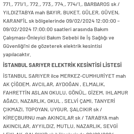
771., 771/1., 772., 773., 774., 774/1., BARBAROS sk /
YILDIZTABYA mah BAYIR, BUKET, GÜLER, GÜVEN,
KARANFİL sk bölgelerinde 09/02/2024 12:00:00 –
09/02/2024 17:00:00 saatleri arasında Bakım
Çalışması-Önleyici Bakım Sebebi ile İş Sağlığı ve
Güvenliği’ni de gözeterek elektrik kesintisi
yapılacaktır.
İSTANBUL SARIYER ELEKTRİK KESİNTİSİ LİSTESİ
İSTANBUL SARIYER ilce MERKEZ-CUMHURİYET mah
AK ÇİĞDEM, AVCILAR, AYDOĞAN , ELMALIK,
FAHRETTİN ASLAN OKULU, GÖNÜL, GİZEM, IHLAMUR
AĞACI, NAZARLIK, OKUL , SELVİ ÇAMI, TANYERİ
ÇIKMAZI, TOPOYAN, UYGUR, ŞALCIKIR sk /
KİREÇBURNU mah AKINCILAR sk / TARABYA mah
AKINCILAR, AYYILDIZ, MUTLU, NAZARLIK, SEVGİ