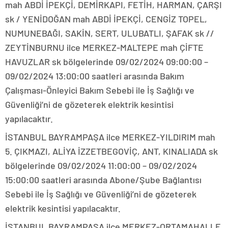
mah ABDİ İPEKÇİ, DEMİRKAPI, FETİH, HARMAN, ÇARŞI
sk / YENİDOĞAN mah ABDİ İPEKÇİ, CENGİZ TOPEL,
NUMUNEBAĞI, SAKİN, SERT, ULUBATLI, ŞAFAK sk //
ZEYTİNBURNU ilce MERKEZ-MALTEPE mah ÇİFTE
HAVUZLAR sk bölgelerinde 09/02/2024 09:00:00 –
09/02/2024 13:00:00 saatleri arasında Bakım
Çalışması-Önleyici Bakım Sebebi ile İş Sağlığı ve
Güvenliği’ni de gözeterek elektrik kesintisi
yapılacaktır.
İSTANBUL BAYRAMPAŞA ilce MERKEZ-YILDIRIM mah
5. ÇIKMAZI, ALİYA İZZETBEGOVİÇ, ANT, KINALIADA sk
bölgelerinde 09/02/2024 11:00:00 – 09/02/2024
15:00:00 saatleri arasında Abone/Şube Bağlantısı
Sebebi ile İş Sağlığı ve Güvenliği’ni de gözeterek
elektrik kesintisi yapılacaktır.
İSTANBUL BAYRAMPAŞA ilce MERKEZ-ORTAMAHALLE