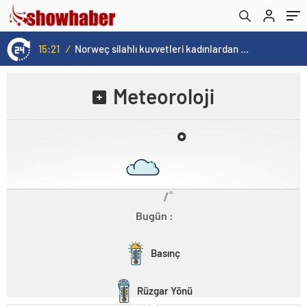
15:21
/
Norweç silahlı kuvvetleri kadınlardan oluşan özel kuvvetler eğitimlerini başlattı.
Meteoroloji
˚
/˚
Bugün :
Basınç
Rüzgar Yönü