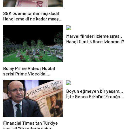
SGK ödeme tarihini açıkladı!
Hangi emekli ne kadar maaş
farkı alacak?
Marvel filmleri izleme sırası:
Hangi film ilk önce izlenmeli?
Bu ay Prime Video: Hobbit
serisi Prime Video’da!
Melekler ve Şeytanlar, Da
Vinci Şifresi, Arda Turan:
Yüzleşme ve daha fazlası…
Boyun eğmeyen bir yaşam…
İşte Genco Erkal’ın ‘Erdoğan’a
hakaret’ savunması: Sürüden
biri olmayı kabul etmiyorum
Financial Times’tan Türkiye
analizi! ‘Şirketlerin sabrı