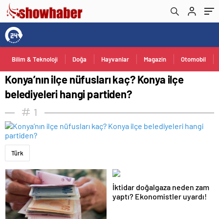
Bilim & Teknoloji
Doğa
Hayvanlar
Magazin
Otomobil
Konya’nın ilçe nüfusları kaç? Konya ilçe
belediyeleri hangi partiden?
1
Türk
İktidar doğalgaza neden zam
yaptı? Ekonomistler uyardı!