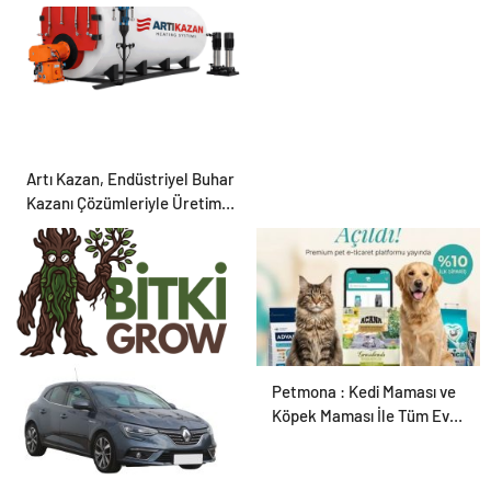
Artı Kazan, Endüstriyel Buhar
Kazanı Çözümleriyle Üretim
Tesislerine Verimli Sistemler
Sunuyor
Bitkigrow ile Bitki
Petmona : Kedi Maması ve
Yetiştiriciliğinde Doğru
Köpek Maması İle Tüm Evcil
Ekipman ve Ürün Seçimi
Hayvan Ürünleri