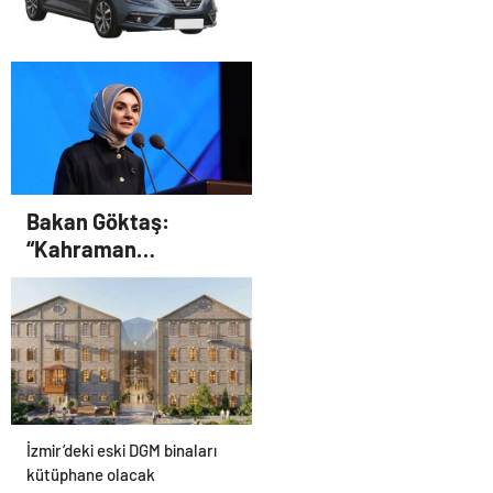
Ekipman ve Ürün Seçimi
Hayvan Ürünleri
Konya rent a car
Bakan Göktaş:
“Kahraman
gazilerimizin
haklarını güçlendiren
yeni bir dönemin
kapılarını aralıyoruz”
İzmir’deki eski DGM binaları
kütüphane olacak