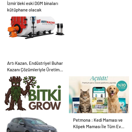
İzmir’deki eski DGM binaları
kütüphane olacak
Artı Kazan, Endüstriyel Buhar
Kazanı Çözümleriyle Üretim
Tesislerine Verimli Sistemler
Sunuyor
Bitkigrow ile Bitki
Petmona : Kedi Maması ve
Yetiştiriciliğinde Doğru
Köpek Maması İle Tüm Evcil