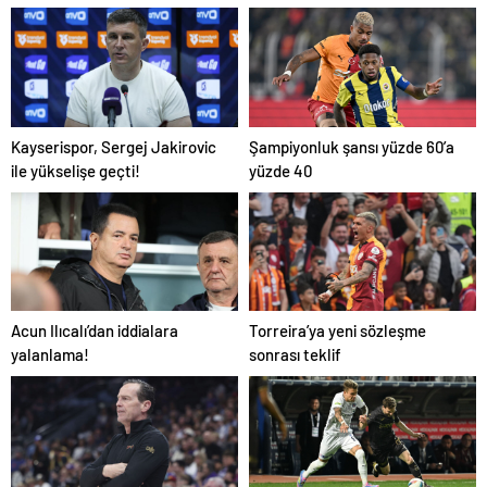
Konya rent a car
Kayserispor, Sergej Jakirovic
Şampiyonluk şansı yüzde 60’a
ile yükselişe geçti!
yüzde 40
Acun Ilıcalı’dan iddialara
Torreira’ya yeni sözleşme
yalanlama!
sonrası teklif