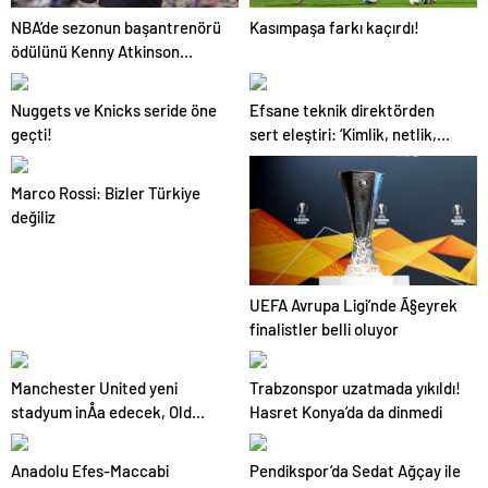
NBA’de sezonun başantrenörü
Kasımpaşa farkı kaçırdı!
ödülünü Kenny Atkinson
kazandı!
Nuggets ve Knicks seride öne
Efsane teknik direktörden
geçti!
sert eleştiri: ‘Kimlik, netlik,
ritim yok’
Marco Rossi: Bizler Türkiye
değiliz
UEFA Avrupa Ligi’nde Ã§eyrek
finalistler belli oluyor
Manchester United yeni
Trabzonspor uzatmada yıkıldı!
stadyum inÅa edecek, Old
Hasret Konya’da da dinmedi
Trafford yÄ±kÄ±lacak: 100 bin
kiÅilik kapasite
Anadolu Efes-Maccabi
Pendikspor’da Sedat Ağçay ile