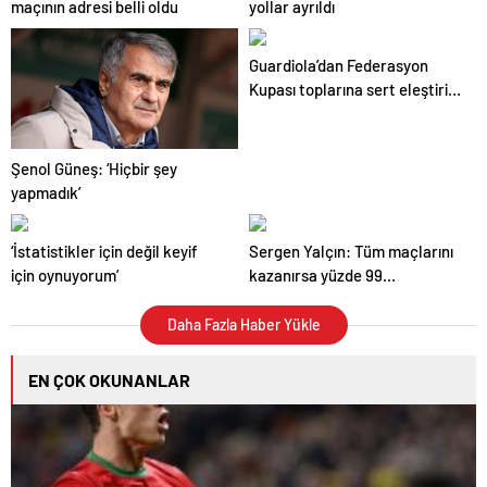
maçının adresi belli oldu
yollar ayrıldı
Guardiola’dan Federasyon
Kupası toplarına sert eleştiri!
Yanıt gecikmedi
Şenol Güneş: ‘Hiçbir şey
yapmadık’
‘İstatistikler için değil keyif
Sergen Yalçın: Tüm maçlarını
için oynuyorum’
kazanırsa yüzde 99
şampiyon…
Daha Fazla Haber Yükle
EN ÇOK OKUNANLAR