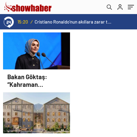
15:20
/
Cristiano Ronaldo’nun akıllara zarar tüm kariyerinin istatistiğini çıkardık !
Bakan Göktaş:
“Kahraman
gazilerimizin
haklarını güçlendiren
yeni bir dönemin
kapılarını aralıyoruz”